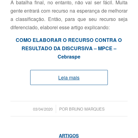
A batalha final, no entanto, não vai ser fácil. Muita
gente entrará com recurso na esperança de melhorar
a classificação. Então, para que seu recurso seja
diferenciado, elaborei esse artigo explicando:
COMO ELABORAR O RECURSO CONTRA O
RESULTADO DA DISCURSIVA – MPCE –
Cebraspe
Leia mais
/
03/04/2020
POR
BRUNO MARQUES
ARTIGOS