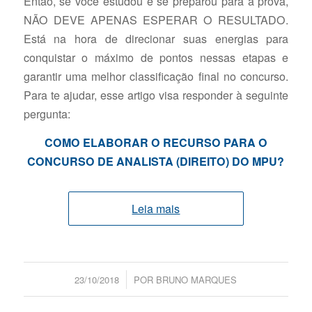
Então, se você estudou e se preparou para a prova,
NÃO DEVE APENAS ESPERAR O RESULTADO.
Está na hora de direcionar suas energias para
conquistar o máximo de pontos nessas etapas e
garantir uma melhor classificação final no concurso.
Para te ajudar, esse artigo visa responder à seguinte
pergunta:
COMO ELABORAR O RECURSO PARA O
CONCURSO DE ANALISTA (DIREITO) DO MPU?
Leia mais
/
23/10/2018
POR
BRUNO MARQUES