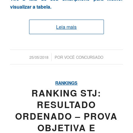
visualizar a tabela.
Leia mais
/
25/05/2018
POR
VOCÊ CONCURSADO
RANKINGS
RANKING STJ:
RESULTADO
ORDENADO – PROVA
OBJETIVA E