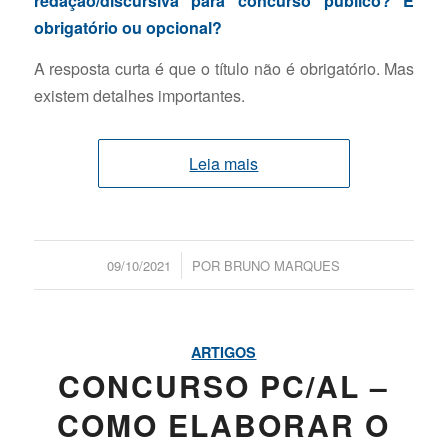
redação/discursiva para concurso público? É
obrigatório ou opcional?
A resposta curta é que o título não é obrigatório. Mas
existem detalhes importantes.
Leia mais
/
09/10/2021
POR
BRUNO MARQUES
ARTIGOS
CONCURSO PC/AL –
COMO ELABORAR O