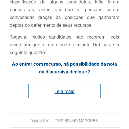
classificação de alguns candidatos. Não foram
poucas as vezes em que vi pessoas serem
convocadas graças às posições que ganharam
depois do deferimento de seus recursos.
Todavia, muitos candidatos não recorrem, pois
acreditam que a nota pode diminuir. Daí surge a
seguinte questão:
Ao entrar com recurso, há possibilidade da nota
da discursiva diminuir?
Leia mais
/
30/01/2019
POR
BRUNO MARQUES