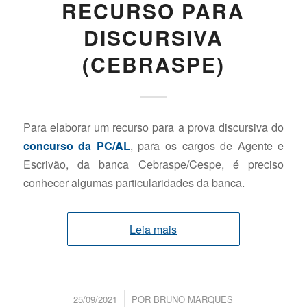
RECURSO PARA
DISCURSIVA
(CEBRASPE)
Para elaborar um recurso para a prova discursiva do
concurso da PC/AL
, para os cargos de Agente e
Escrivão, da banca Cebraspe/Cespe, é preciso
conhecer algumas particularidades da banca.
Leia mais
/
25/09/2021
POR
BRUNO MARQUES