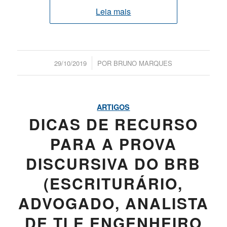
Leia mais
/
29/10/2019
POR
BRUNO MARQUES
ARTIGOS
DICAS DE RECURSO
PARA A PROVA
DISCURSIVA DO BRB
(ESCRITURÁRIO,
ADVOGADO, ANALISTA
DE TI E ENGENHEIRO