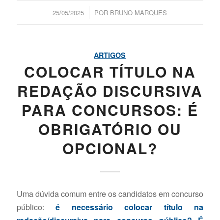
/
25/05/2025
POR
BRUNO MARQUES
ARTIGOS
COLOCAR TÍTULO NA
REDAÇÃO DISCURSIVA
PARA CONCURSOS: É
OBRIGATÓRIO OU
OPCIONAL?
Uma dúvida comum entre os candidatos em concurso
público:
é necessário colocar título na