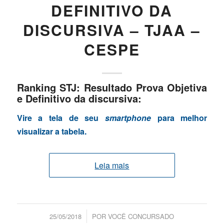
DEFINITIVO DA
DISCURSIVA – TJAA –
CESPE
Ranking STJ: Resultado Prova Objetiva
e Definitivo da discursiva:
Vire a tela de seu
smartphone
para melhor
visualizar a tabela.
Leia mais
/
25/05/2018
POR
VOCÊ CONCURSADO