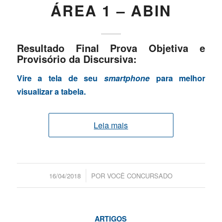
ÁREA 1 – ABIN
Resultado Final Prova Objetiva e
Provisório da Discursiva:
Vire a tela de seu
smartphone
para melhor
visualizar a tabela.
Leia mais
/
16/04/2018
POR
VOCÊ CONCURSADO
ARTIGOS