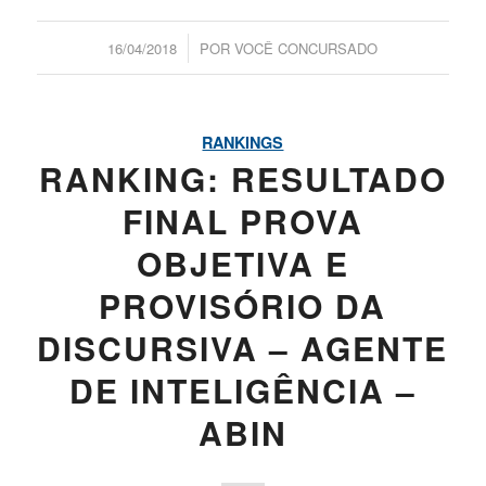
/
16/04/2018
POR
VOCÊ CONCURSADO
RANKINGS
RANKING: RESULTADO
FINAL PROVA
OBJETIVA E
PROVISÓRIO DA
DISCURSIVA – AGENTE
DE INTELIGÊNCIA –
ABIN