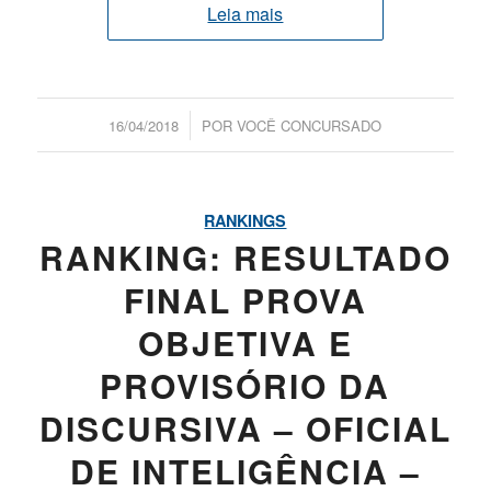
Leia mais
/
16/04/2018
POR
VOCÊ CONCURSADO
RANKINGS
RANKING: RESULTADO
FINAL PROVA
OBJETIVA E
PROVISÓRIO DA
DISCURSIVA – OFICIAL
DE INTELIGÊNCIA –