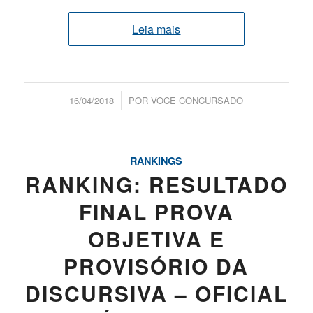
Leia mais
/
16/04/2018
POR
VOCÊ CONCURSADO
RANKINGS
RANKING: RESULTADO
FINAL PROVA
OBJETIVA E
PROVISÓRIO DA
DISCURSIVA – OFICIAL