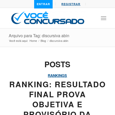
ENTRAR
REGISTRAR
Arquivo para Tag: discursiva abin
Você está aqui:
Home
/
Blog
/
discursiva abin
POSTS
RANKINGS
RANKING: RESULTADO
FINAL PROVA
OBJETIVA E
PROVISÓRIO DA