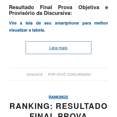
Resultado Final Prova Objetiva e
Provisório da Discursiva:
Vire a tela de seu
smartphone
para melhor
visualizar a tabela.
Leia mais
/
16/04/2018
POR
VOCÊ CONCURSADO
RANKINGS
RANKING: RESULTADO
FINAL PROVA