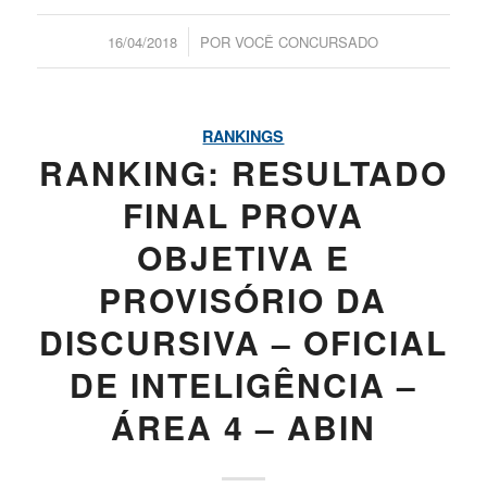
/
16/04/2018
POR
VOCÊ CONCURSADO
RANKINGS
RANKING: RESULTADO
FINAL PROVA
OBJETIVA E
PROVISÓRIO DA
DISCURSIVA – OFICIAL
DE INTELIGÊNCIA –
ÁREA 4 – ABIN