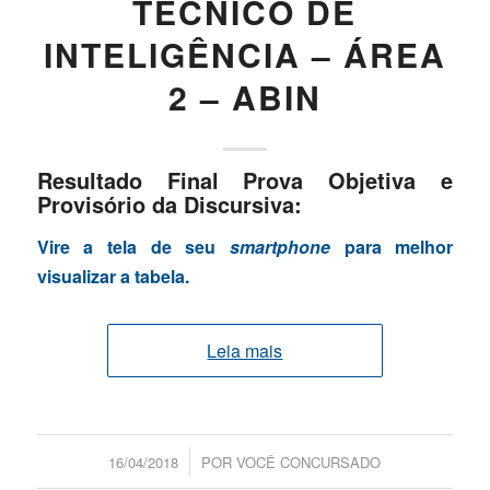
TÉCNICO DE
INTELIGÊNCIA – ÁREA
2 – ABIN
Resultado Final Prova Objetiva e
Provisório da Discursiva:
Vire a tela de seu
smartphone
para melhor
visualizar a tabela.
Leia mais
/
16/04/2018
POR
VOCÊ CONCURSADO