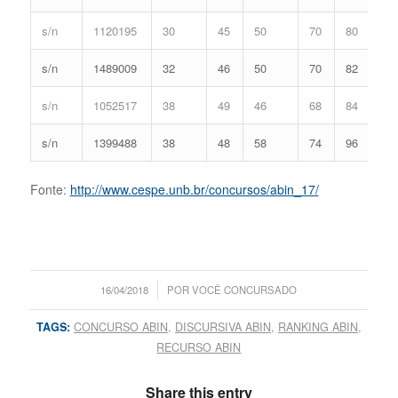
s/n
1120195
30
45
50
70
80
s/n
1489009
32
46
50
70
82
s/n
1052517
38
49
46
68
84
s/n
1399488
38
48
58
74
96
Fonte:
http://www.cespe.unb.br/concursos/abin_17/
/
16/04/2018
POR
VOCÊ CONCURSADO
TAGS:
CONCURSO ABIN
,
DISCURSIVA ABIN
,
RANKING ABIN
,
RECURSO ABIN
Share this entry