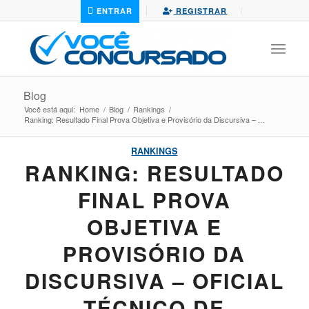
ENTRAR
REGISTRAR
Blog
Você está aqui:
Home
/
Blog
/
Rankings
/
Ranking: Resultado Final Prova Objetiva e Provisório da Discursiva – ...
RANKINGS
RANKING: RESULTADO
FINAL PROVA
OBJETIVA E
PROVISÓRIO DA
DISCURSIVA – OFICIAL
TÉCNICO DE