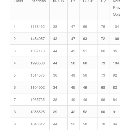
Class
Inscrição
NOCB
P1
COCE
P2
Nota
Prova
Objetivia
1
1118462
38
47
66
76
104
2
1454057
43
47
63
72
106
3
1937170
44
49
51
66
95
4
1998538
44
50
60
73
104
5
1514575
36
48
56
73
92
6
1104902
34
45
49
68
83
7
1965735
38
49
46
66
84
8
1356525
39
42
52
60
91
9
1843512
44
52
50
70
94