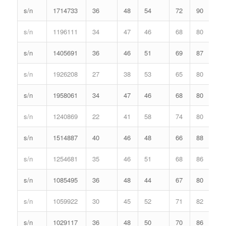
s/n
1714733
36
48
54
72
90
s/n
1196111
34
47
46
68
80
s/n
1405691
36
46
51
69
87
s/n
1926208
27
38
53
65
80
s/n
1958061
34
47
46
68
80
s/n
1240869
22
41
58
74
80
s/n
1514887
40
46
48
66
88
s/n
1254681
35
46
51
68
86
s/n
1085495
36
48
44
67
80
s/n
1059922
30
45
52
71
82
s/n
1029117
36
48
50
70
86