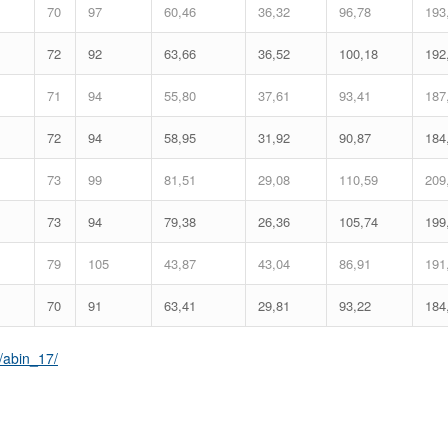
70
97
60,46
36,32
96,78
193
72
92
63,66
36,52
100,18
192
71
94
55,80
37,61
93,41
187
72
94
58,95
31,92
90,87
184
73
99
81,51
29,08
110,59
209
73
94
79,38
26,36
105,74
199
79
105
43,87
43,04
86,91
191
70
91
63,41
29,81
93,22
184
/abin_17/