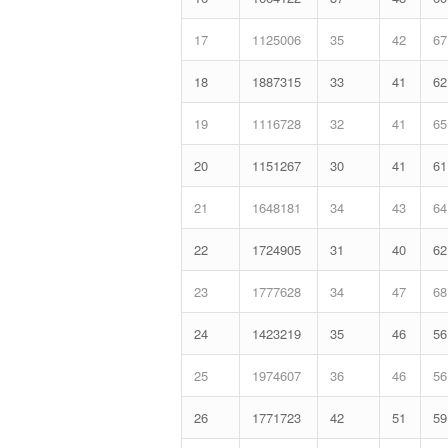
17
1125006
35
42
67
18
1887315
33
41
62
19
1116728
32
41
65
20
1151267
30
41
61
21
1648181
34
43
64
22
1724905
31
40
62
23
1777628
34
47
68
24
1423219
35
46
56
25
1974607
36
46
56
26
1771723
42
51
59