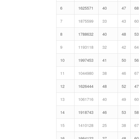
6
1625571
40
47
68
7
1875599
33
43
60
8
1788632
40
48
53
9
1193118
32
42
64
10
1997453
41
50
56
11
1044980
38
46
67
12
1626444
48
52
47
13
1061716
40
49
60
14
1918743
46
53
58
15
1410128
25
38
67
16
1664122
37
48
60