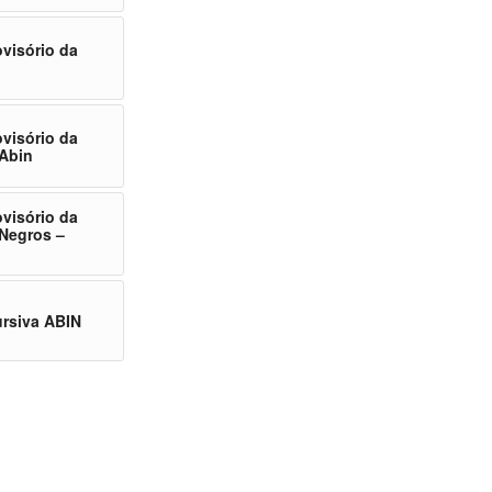
ovisório da
ovisório da
 Abin
ovisório da
 Negros –
ursiva ABIN