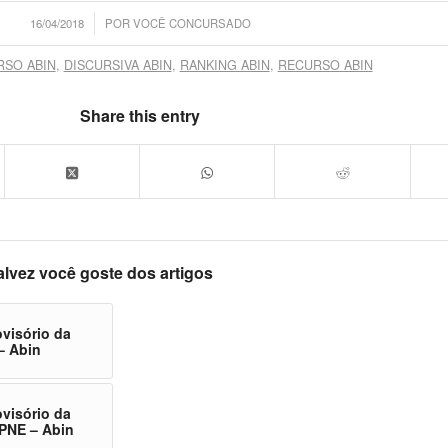
/
16/04/2018
POR
VOCÊ CONCURSADO
SO ABIN
,
DISCURSIVA ABIN
,
RANKING ABIN
,
RECURSO ABIN
Share this entry
alvez você goste dos artigos
ovisório da
– Abin
ovisório da
– PNE – Abin