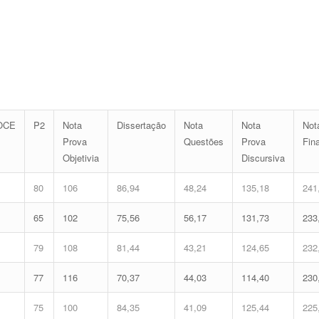
OCE
P2
Nota
Dissertação
Nota
Nota
Not
Prova
Questões
Prova
Fina
Objetivia
Discursiva
80
106
86,94
48,24
135,18
241
65
102
75,56
56,17
131,73
233
79
108
81,44
43,21
124,65
232
77
116
70,37
44,03
114,40
230
75
100
84,35
41,09
125,44
225