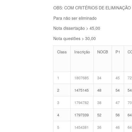
OBS: COM CRITÉRIOS DE ELIMINAÇÃO
Para não ser eliminado
Nota dissertação > 45,00
Nota questões > 30,00
Class
Inscrição
NOCB
P1
C
1
1807685
34
45
72
2
1475145
48
54
54
3
1794782
38
47
70
4
1797339
52
56
64
5
1454381
36
46
64