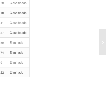
,78
Classificado
,18
Classificado
,41
Classificado
,87
Classificado
Ra
Ob
,59
Eliminado
–..
,74
Eliminado
,91
Eliminado
,22
Eliminado