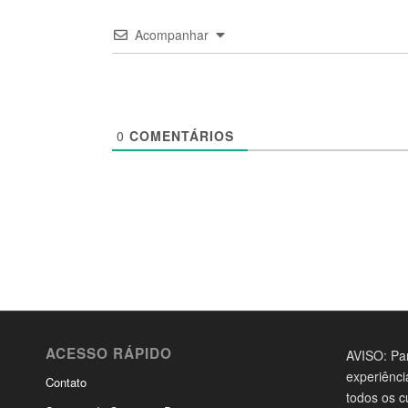
Acompanhar
0
COMENTÁRIOS
ACESSO RÁPIDO
AVISO: Par
experiênci
Contato
todos os c