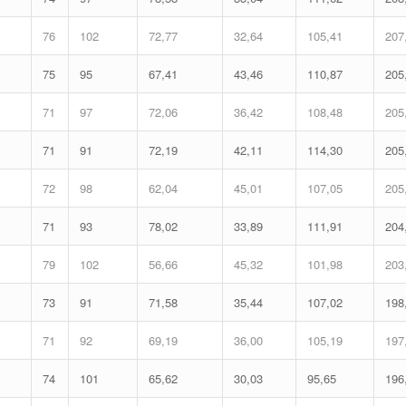
76
102
72,77
32,64
105,41
207
75
95
67,41
43,46
110,87
205
71
97
72,06
36,42
108,48
205
71
91
72,19
42,11
114,30
205
72
98
62,04
45,01
107,05
205
71
93
78,02
33,89
111,91
204
79
102
56,66
45,32
101,98
203
73
91
71,58
35,44
107,02
198
71
92
69,19
36,00
105,19
197
74
101
65,62
30,03
95,65
196