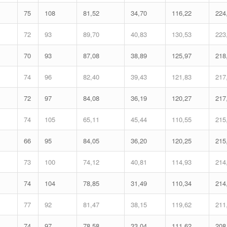
75
108
81,52
34,70
116,22
224
72
93
89,70
40,83
130,53
223
70
93
87,08
38,89
125,97
218
74
96
82,40
39,43
121,83
217
72
97
84,08
36,19
120,27
217
74
105
65,11
45,44
110,55
215
66
95
84,05
36,20
120,25
215
73
100
74,12
40,81
114,93
214
74
104
78,85
31,49
110,34
214
77
92
81,47
38,15
119,62
211
74
97
78,58
33,04
111,62
208