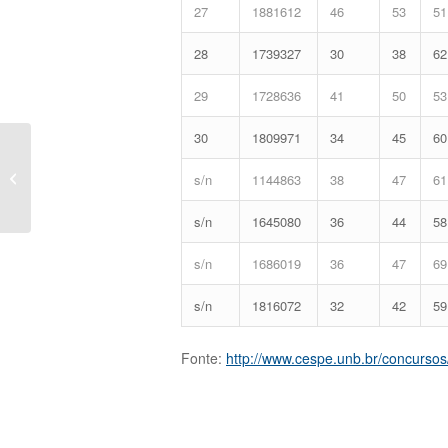
27
1881612
46
53
51
28
1739327
30
38
62
29
1728636
41
50
53
30
1809971
34
45
60
Ranking: Resultado Final Prova
Objetiva e Provisório da Discursiva
s/n
1144863
38
47
61
–...
s/n
1645080
36
44
58
s/n
1686019
36
47
69
s/n
1816072
32
42
59
Fonte:
http://www.cespe.unb.br/concursos