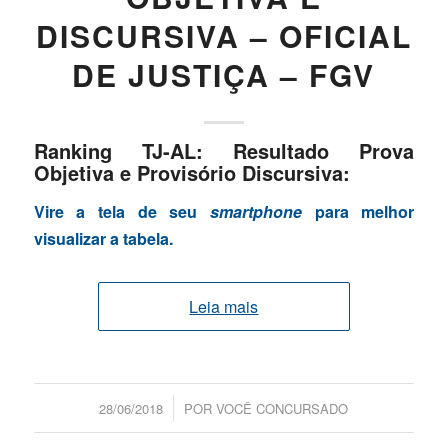
DISCURSIVA – OFICIAL
DE JUSTIÇA – FGV
Ranking TJ-AL: Resultado Prova
Objetiva e Provisório Discursiva:
Vire a tela de seu
smartphone
para melhor
visualizar a tabela.
Leia mais
/
28/06/2018
POR
VOCÊ CONCURSADO