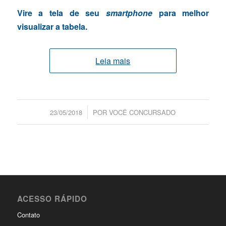
Vire a tela de seu
smartphone
para melhor
visualizar a tabela.
Leia mais
/
23/05/2018
POR
VOCÊ CONCURSADO
ACESSO RÁPIDO
Contato