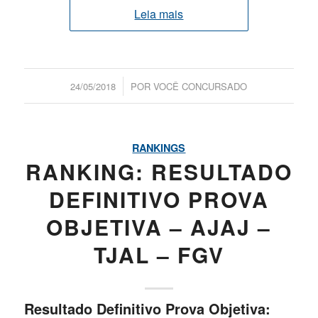
Leia mais
/
24/05/2018
POR
VOCÊ CONCURSADO
RANKINGS
RANKING: RESULTADO
DEFINITIVO PROVA
OBJETIVA – AJAJ –
TJAL – FGV
Resultado Definitivo Prova Objetiva: