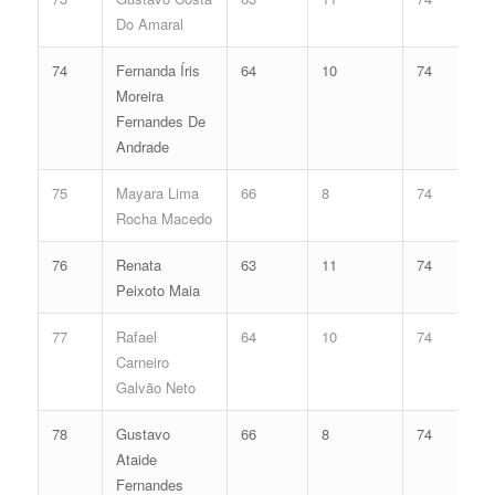
Do Amaral
74
Fernanda Íris
64
10
74
Moreira
Fernandes De
Andrade
75
Mayara Lima
66
8
74
Rocha Macedo
76
Renata
63
11
74
Peixoto Maia
77
Rafael
64
10
74
Carneiro
Galvão Neto
78
Gustavo
66
8
74
Ataide
Fernandes