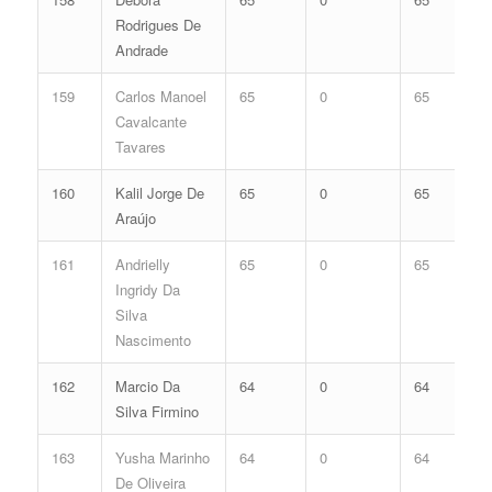
Rodrigues De
Andrade
159
Carlos Manoel
65
0
65
Cavalcante
Tavares
160
Kalil Jorge De
65
0
65
Araújo
161
Andrielly
65
0
65
Ingridy Da
Silva
Nascimento
162
Marcio Da
64
0
64
Silva Firmino
163
Yusha Marinho
64
0
64
De Oliveira