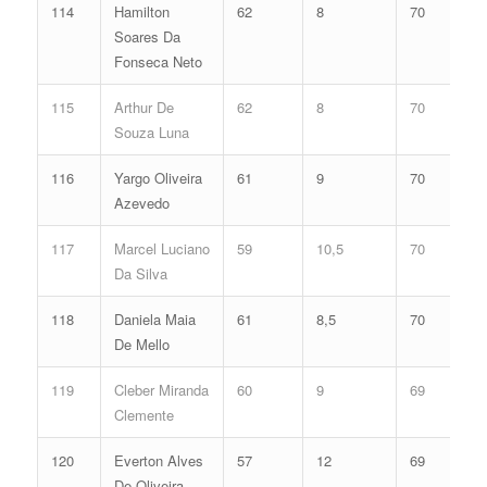
114
Hamilton
62
8
70
Soares Da
Fonseca Neto
115
Arthur De
62
8
70
Souza Luna
116
Yargo Oliveira
61
9
70
Azevedo
117
Marcel Luciano
59
10,5
70
Da Silva
118
Daniela Maia
61
8,5
70
De Mello
119
Cleber Miranda
60
9
69
Clemente
120
Everton Alves
57
12
69
De Oliveira