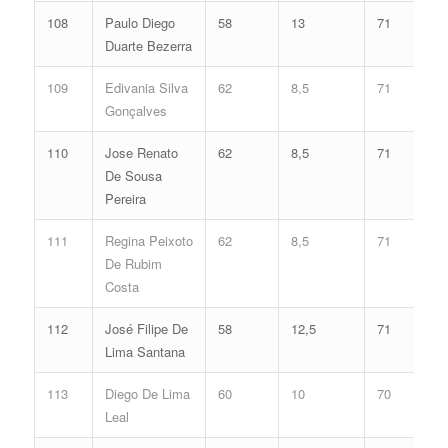
108
Paulo Diego
58
13
71
Duarte Bezerra
109
Edivania Silva
62
8,5
71
Gonçalves
110
Jose Renato
62
8,5
71
De Sousa
Pereira
111
Regina Peixoto
62
8,5
71
De Rubim
Costa
112
José Filipe De
58
12,5
71
Lima Santana
113
Diego De Lima
60
10
70
Leal