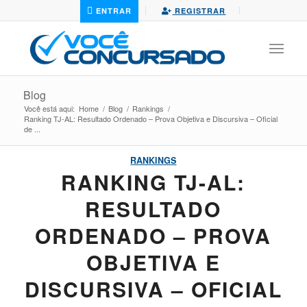
ENTRAR
REGISTRAR
Blog
Você está aqui:
Home
/
Blog
/
Rankings
/
Ranking TJ-AL: Resultado Ordenado – Prova Objetiva e Discursiva – Oficial
de ...
RANKINGS
RANKING TJ-AL:
RESULTADO
ORDENADO – PROVA
OBJETIVA E
DISCURSIVA – OFICIAL