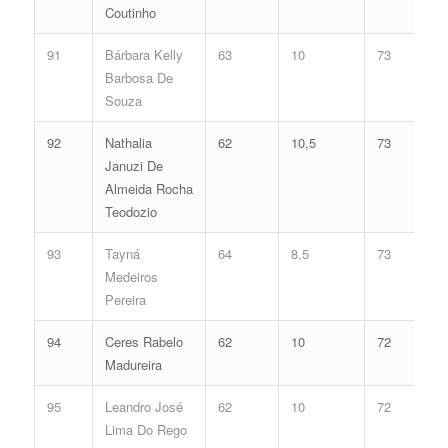
Coutinho
91
Bárbara Kelly
63
10
73
Barbosa De
Souza
92
Nathalia
62
10,5
73
Januzi De
Almeida Rocha
Teodozio
93
Tayná
64
8,5
73
Medeiros
Pereira
94
Ceres Rabelo
62
10
72
Madureira
95
Leandro José
62
10
72
Lima Do Rego