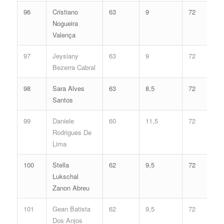
96
Cristiano
63
9
72
Nogueira
Valença
97
Jeysiany
63
9
72
Bezerra Cabral
98
Sara Alves
63
8,5
72
Santos
99
Daniele
60
11,5
72
Rodrigues De
Lima
100
Stella
62
9,5
72
Lukschal
Zanon Abreu
101
Gean Batista
62
9,5
72
Dos Anjos