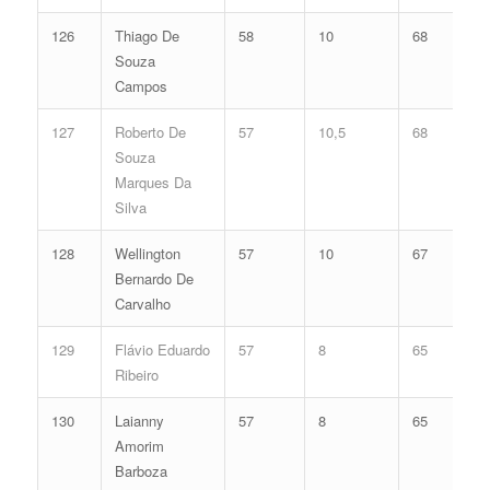
126
Thiago De
58
10
68
Souza
Campos
127
Roberto De
57
10,5
68
Souza
Marques Da
Silva
128
Wellington
57
10
67
Bernardo De
Carvalho
129
Flávio Eduardo
57
8
65
Ribeiro
130
Laianny
57
8
65
Amorim
Barboza