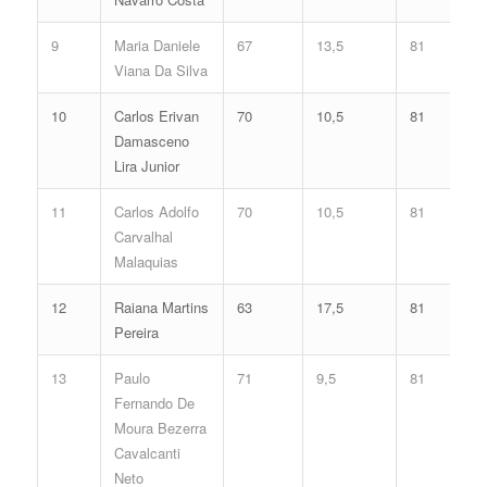
9
Maria Daniele
67
13,5
81
Viana Da Silva
10
Carlos Erivan
70
10,5
81
Damasceno
Lira Junior
11
Carlos Adolfo
70
10,5
81
Carvalhal
Malaquias
12
Raiana Martins
63
17,5
81
Pereira
13
Paulo
71
9,5
81
Fernando De
Moura Bezerra
Cavalcanti
Neto