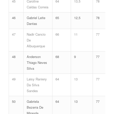
45
Caroline
64
13,5
78
Caldas Correia
46
Gabriel Leite
65
12,5
78
Dantas
47
Nadir Cancio
66
11
77
De
Albuquerque
48
Anderson
68
9
77
Thiago Neves
Silva
49
Laisy Raniery
64
13
77
Da Silva
Sandes
50
Gabriela
64
13
77
Bezerra De
Miranda