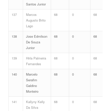
Santos Junior
137
Marcos
68
0
68
Augusto Brito
Lago
138
Jose Edmilson
68
0
68
De Souza
Junior
139
Hirla Palmeira
68
0
68
Fernandes
140
Marcelo
68
0
68
Serafim
Galdino
Monteiro
141
Kallyny Kelly
68
0
68
Da Silva