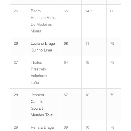
25
Pedro
65
14,5
80
Henrique Vieira
De Medeiros
Moura
26
Luciano Braga
68
11
79
Quirino Lima
27
Thales
64
15
79
Prestrêlo
Valadares
Leão
28
Jessica
67
12
79
Camille
Goulart
Mendes Tojal
29
Renata Braga
69
10
79