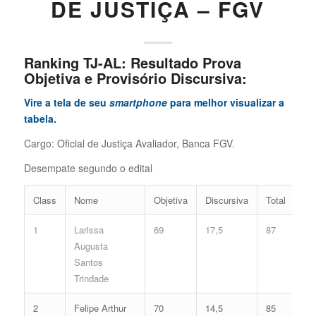
DE JUSTIÇA – FGV
Ranking TJ-AL: Resultado Prova
Objetiva e Provisório Discursiva:
Vire a tela de seu
smartphone
para melhor visualizar a
tabela.
Cargo: Oficial de Justiça Avaliador, Banca FGV.
Desempate segundo o edital
Class
Nome
Objetiva
Discursiva
Total
1
Larissa
69
17,5
87
Augusta
Santos
Trindade
2
Felipe Arthur
70
14,5
85