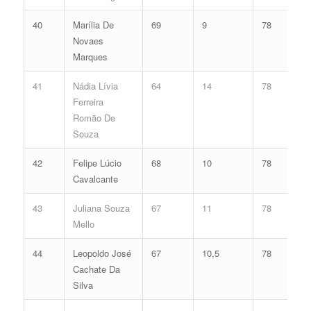
40
Marília De
69
9
78
Novaes
Marques
41
Nádia Lívia
64
14
78
Ferreira
Romão De
Souza
42
Felipe Lúcio
68
10
78
Cavalcante
43
Juliana Souza
67
11
78
Mello
44
Leopoldo José
67
10,5
78
Cachate Da
Silva