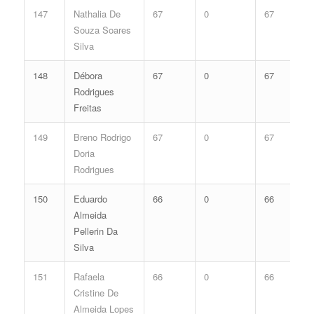
147
Nathalia De
67
0
67
Souza Soares
Silva
148
Débora
67
0
67
Rodrigues
Freitas
149
Breno Rodrigo
67
0
67
Doria
Rodrigues
150
Eduardo
66
0
66
Almeida
Pellerin Da
Silva
151
Rafaela
66
0
66
Cristine De
Almeida Lopes