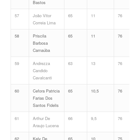
Bastos
57
João Vitor
65
11
76
Correia Lima
58
Priscila
65
11
76
Barbosa
Carnaúba
59
Andrezza
63
13
76
Candido
Cavalcanti
60
Cefora Patricia
65
10,5
76
Farias Dos
Santos Fidelis
61
Arthur De
66
9,5
76
Araujo Lucena
62
Kely De
65
10
75