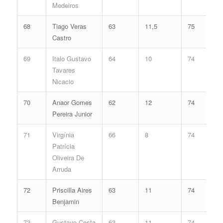
Medeiros
68
Tiago Veras
63
11,5
75
Castro
69
Italo Gustavo
64
10
74
Tavares
Nicacio
70
Anaor Gomes
62
12
74
Pereira Junior
71
Virgínia
66
8
74
Patrícia
Oliveira De
Arruda
72
Priscilla Aires
63
11
74
Benjamin
73
Gustavo Costa
63
11
74