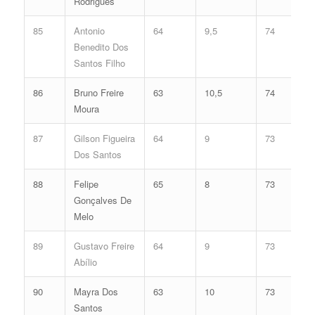
Rodrigues
85
Antonio
64
9,5
74
Benedito Dos
Santos Filho
86
Bruno Freire
63
10,5
74
Moura
87
Gilson Figueira
64
9
73
Dos Santos
88
Felipe
65
8
73
Gonçalves De
Melo
89
Gustavo Freire
64
9
73
Abílio
90
Mayra Dos
63
10
73
Santos