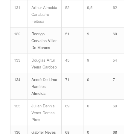
131
Arthur Almeida
52
9,5
62
Canabarro
Feitosa
132
Rodrigo
51
9
60
Carvalho Villar
De Moraes
133
Douglas Artur
45
9
54
Vieira Cardoso
134
André De Lima
71
0
71
Ramires
Almeida
135
Julian Dennis
69
0
69
Veras Dantas
Pires
136
Gabriel Neves
68
0
68