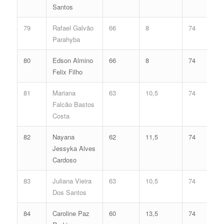
Santos
79
Rafael Galvão
66
8
74
Parahyba
80
Edson Almino
66
8
74
Felix Filho
81
Mariana
63
10,5
74
Falcão Bastos
Costa
82
Nayana
62
11,5
74
Jessyka Alves
Cardoso
83
Juliana Vieira
63
10,5
74
Dos Santos
84
Caroline Paz
60
13,5
74