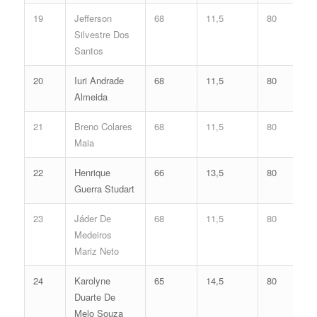
19
Jefferson
68
11,5
80
Silvestre Dos
Santos
20
Iuri Andrade
68
11,5
80
Almeida
21
Breno Colares
68
11,5
80
Maia
22
Henrique
66
13,5
80
Guerra Studart
23
Jáder De
68
11,5
80
Medeiros
Mariz Neto
24
Karolyne
65
14,5
80
Duarte De
Melo Souza