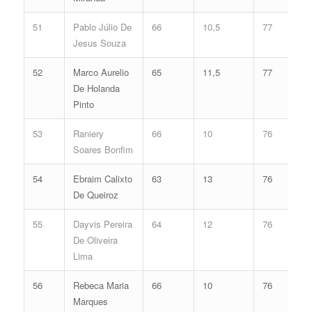
51
Pablo Júlio De
66
10,5
77
Jesus Souza
52
Marco Aurelio
65
11,5
77
De Holanda
Pinto
53
Raniery
66
10
76
Soares Bonfim
54
Ebraim Calixto
63
13
76
De Queiroz
55
Dayvis Pereira
64
12
76
De Oliveira
Lima
56
Rebeca Maria
66
10
76
Marques