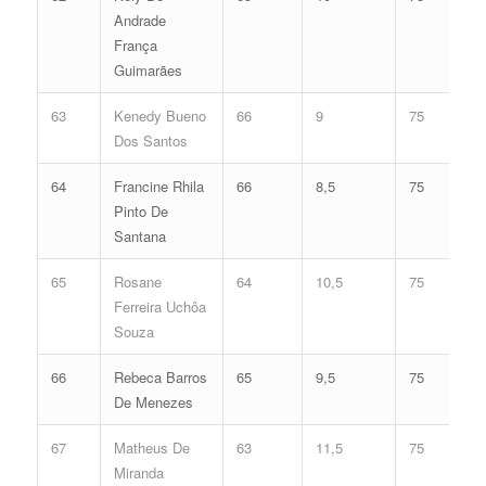
Andrade
França
Guimarães
63
Kenedy Bueno
66
9
75
Dos Santos
64
Francine Rhila
66
8,5
75
Pinto De
Santana
65
Rosane
64
10,5
75
Ferreira Uchôa
Souza
66
Rebeca Barros
65
9,5
75
De Menezes
67
Matheus De
63
11,5
75
Miranda