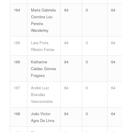
164
Maria Gabriela
64
0
64
Coimbra Lou
Pereira
Wanderley
165
Lara Frota
64
0
64
Ribeiro Farias
166
Katharine
64
0
64
Caldas Gomes
Fragoso
167
André Luiz
64
0
64
Brandão
Vasconcelos
168
João Victor
64
0
64
Agra De Lima