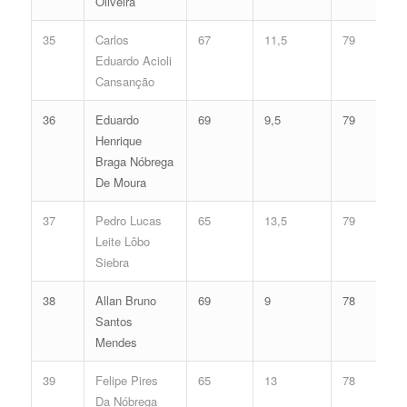
Oliveira
35
Carlos
67
11,5
79
Eduardo Acioli
Cansanção
36
Eduardo
69
9,5
79
Henrique
Braga Nóbrega
De Moura
37
Pedro Lucas
65
13,5
79
Leite Lôbo
Siebra
38
Allan Bruno
69
9
78
Santos
Mendes
39
Felipe Pires
65
13
78
Da Nóbrega