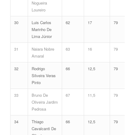
Nogueira
Loureiro
30
Luis Carlos
62
17
79
Marinho De
Lima Júnior
31
Naiara Nobre
63
16
79
Amaral
32
Rodrigo
66
12,5
79
Silveira Veras
Pinto
33
Bruno De
67
11,5
79
Oliveira Jardim
Pedrosa
34
Thiago
66
12,5
79
Cavalcanti De