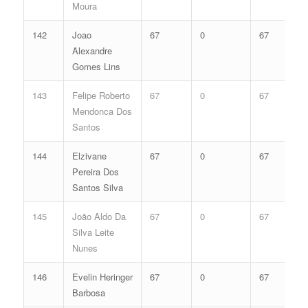
Moura
142
Joao
67
0
67
Alexandre
Gomes Lins
143
Felipe Roberto
67
0
67
Mendonca Dos
Santos
144
Elzivane
67
0
67
Pereira Dos
Santos Silva
145
João Aldo Da
67
0
67
Silva Leite
Nunes
146
Evelin Heringer
67
0
67
Barbosa