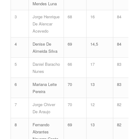
Mendes Luna
3
Jorge Henrique
68
16
84
De Alencar
Acevedo
4
Denise De
69
14,5
84
Almeida Silva
5
Daniel Baracho
66
17
83
Nunes
6
Mariana Leite
70
13
83
Pereira
7
Jorge Chiver
70
12
82
De Araujo
8
Fernando
69
13
82
Abrantes
Navarro Costa