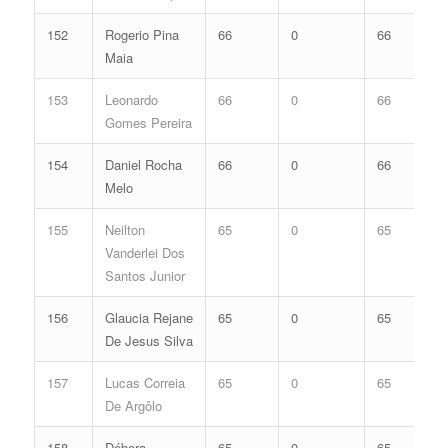
152
Rogerio Pina
66
0
66
Maia
153
Leonardo
66
0
66
Gomes Pereira
154
Daniel Rocha
66
0
66
Melo
155
Neilton
65
0
65
Vanderlei Dos
Santos Junior
156
Glaucia Rejane
65
0
65
De Jesus Silva
157
Lucas Correia
65
0
65
De Argôlo
158
Débora
65
0
65