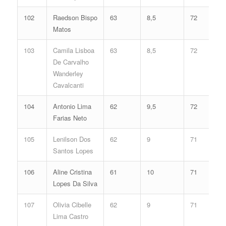
102
Raedson Bispo
63
8,5
72
Matos
103
Camila Lisboa
63
8,5
72
De Carvalho
Wanderley
Cavalcanti
104
Antonio Lima
62
9,5
72
Farias Neto
105
Lenilson Dos
62
9
71
Santos Lopes
106
Aline Cristina
61
10
71
Lopes Da Silva
107
Olivia Cibelle
62
9
71
Lima Castro