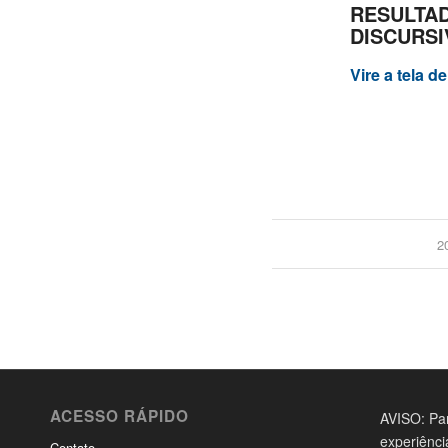
RESULT
DISCURSI
Vire a tela d
2
ACESSO RÁPIDO
AVISO: Par
experiênci
Contato