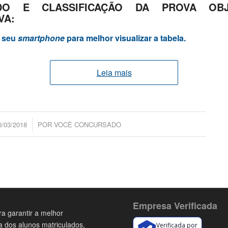
ADO E CLASSIFICAÇÃO DA PROVA OBJ
VA:
e seu
smartphone
para melhor visualizar a tabela.
Leia mais
/
0/03/2018
POR
VOCÊ CONCURSADO
Empresa Verificada
a garantir a melhor
a dos alunos matriculados,
Verificada por