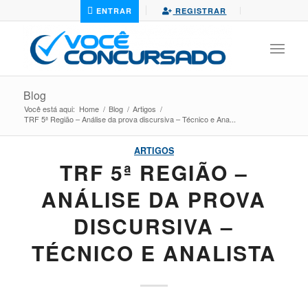
ENTRAR
REGISTRAR
Blog
Você está aqui:
Home
/
Blog
/
Artigos
/
TRF 5ª Região – Análise da prova discursiva – Técnico e Ana...
ARTIGOS
TRF 5ª REGIÃO –
ANÁLISE DA PROVA
DISCURSIVA –
TÉCNICO E ANALISTA