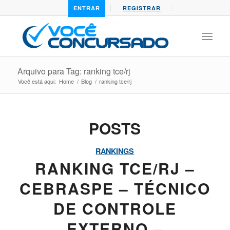
ENTRAR
REGISTRAR
Arquivo para Tag: ranking tce/rj
Você está aqui:
Home
/
Blog
/
ranking tce/rj
POSTS
RANKINGS
RANKING TCE/RJ –
CEBRASPE – TÉCNICO
DE CONTROLE
EXTERNO –