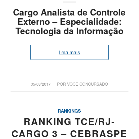
Cargo Analista de Controle
Externo – Especialidade:
Tecnologia da Informação
Leia mais
/
05/03/2017
POR
VOCÊ CONCURSADO
RANKINGS
RANKING TCE/RJ-
CARGO 3 – CEBRASPE