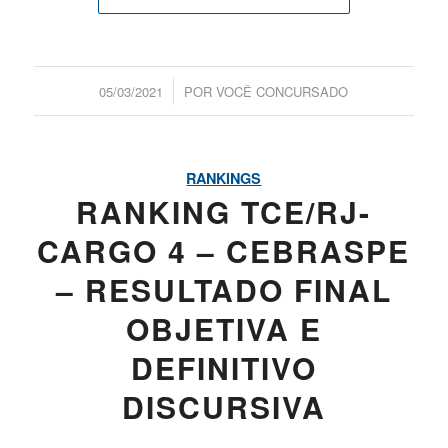
/
05/03/2021
POR
VOCÊ CONCURSADO
RANKINGS
RANKING TCE/RJ-
CARGO 4 – CEBRASPE
– RESULTADO FINAL
OBJETIVA E
DEFINITIVO
DISCURSIVA