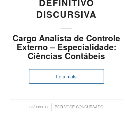
DEFINITIVO
DISCURSIVA
Cargo Analista de Controle
Externo – Especialidade:
Ciências Contábeis
Leia mais
/
05/03/2017
POR
VOCÊ CONCURSADO