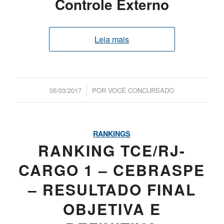
Controle Externo
Leia mais
/
05/03/2017
POR
VOCÊ CONCURSADO
RANKINGS
RANKING TCE/RJ-
CARGO 1 – CEBRASPE
– RESULTADO FINAL
OBJETIVA E