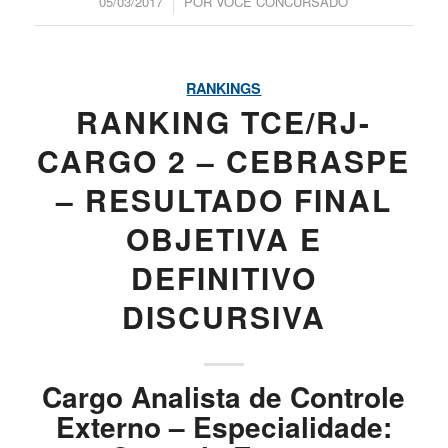
/
05/03/2017
POR
VOCÊ CONCURSADO
RANKINGS
RANKING TCE/RJ-
CARGO 2 – CEBRASPE
– RESULTADO FINAL
OBJETIVA E
DEFINITIVO
DISCURSIVA
Cargo Analista de Controle
Externo – Especialidade: