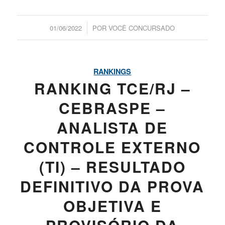
/
01/06/2022
POR
VOCÊ CONCURSADO
RANKINGS
RANKING TCE/RJ –
CEBRASPE –
ANALISTA DE
CONTROLE EXTERNO
(TI) – RESULTADO
DEFINITIVO DA PROVA
OBJETIVA E