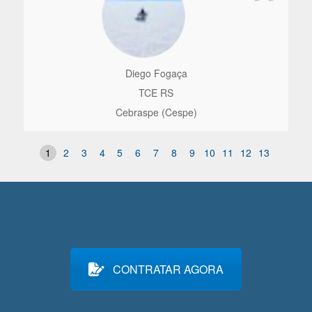
Diego Fogaça
TCE RS
Cebraspe (Cespe)
1
2
3
4
5
6
7
8
9
10
11
12
13
CONTRATAR AGORA