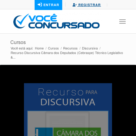
ENTRAR
REGISTRAR
Cursos
Você está aqui:
Home
/
Cursos
/
Recursos
/
Discursiva
/
Recurso Discursiva Câmara dos Deputados (Cebraspe) Técnico Legislativo
&...