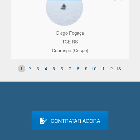
Diego Fogaça
TCE RS
Cebraspe (Cespe)
1
2
3
4
5
6
7
8
9
10
11
12
13
CONTRATAR AGORA