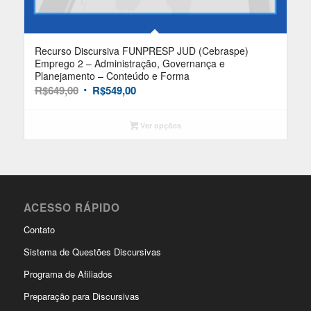
Recurso Discursiva FUNPRESP JUD (Cebraspe)
Emprego 2 – Administração, Governança e
Planejamento – Conteúdo e Forma
O
R$
649,00
R$
549,00
O
preço
preço
original
atual
Ver opções
era:
é:
R$649,00.
R$549,00.
ACESSO RÁPIDO
Contato
Sistema de Questões Discursivas
Programa de Afiliados
Preparação para Discursivas