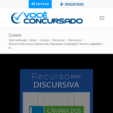
ENTRAR
REGISTRAR
Cursos
Você está aqui:
Home
/
Cursos
/
Recursos
/
Discursiva
/
Recurso Discursiva Câmara dos Deputados (Cebraspe) Técnico Legislativo
&...