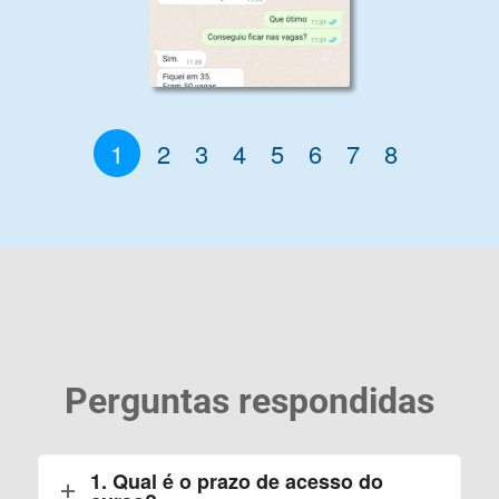
1
2
3
4
5
6
7
8
Perguntas respondidas
1. Qual é o prazo de acesso do