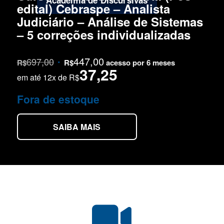
edital) Cebraspe – Analista
Judiciário – Análise de Sistemas
– 5 correções individualizadas
447,00
697,00
O
O
R$
R$
acesso por 6 meses
37,25
preço
preço
em até 12x de R$
original
atual
Fora de estoque
era:
é:
R$697,00.
R$447,00.
SAIBA MAIS