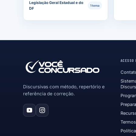
Legislação Geral Estadual e do
1 tema
DF
ACESSO 
Contat
Sistem
Discursivas com método, repertório e
Discurs
referência de correção.
Program
Prepara
Recurso
Termos
Polític