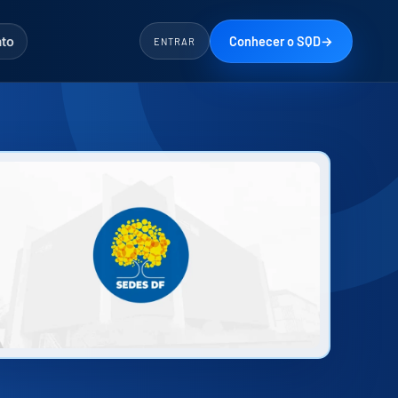
Conhecer o SQD
→
to
ENTRAR