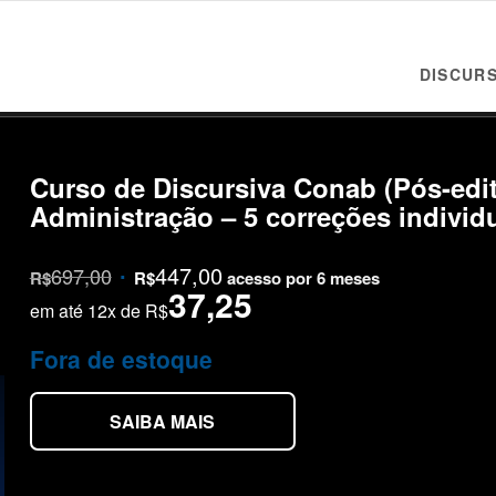
DISCURS
Curso de Discursiva Conab (Pós-edit
Administração – 5 correções individ
447,00
697,00
O
O
R$
R$
acesso por 6 meses
37,25
preço
preço
em até 12x de R$
original
atual
Fora de estoque
era:
é:
R$697,00.
R$447,00.
SAIBA MAIS