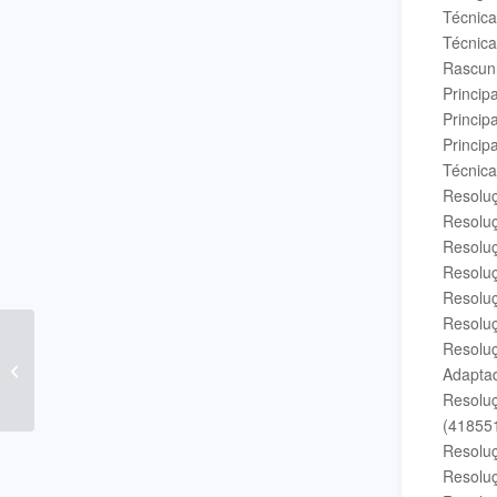
Técnic
Técnica
Rascunh
Princip
Princip
Princip
Técnica
Resoluç
Resoluç
Resoluç
Resoluç
Resoluç
Resoluç
Curso de Discursiva
Resoluç
Conab (Pós-edital)
Adaptad
Instituto Consulpam –
Resoluç
Analista...
(41855
Resoluç
Resoluç