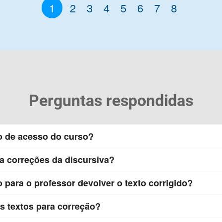
1
2
3
4
5
6
7
8
Perguntas respondidas
zo de acesso do curso?
 a correções da discursiva?
o para o professor devolver o texto corrigido?
s textos para correção?