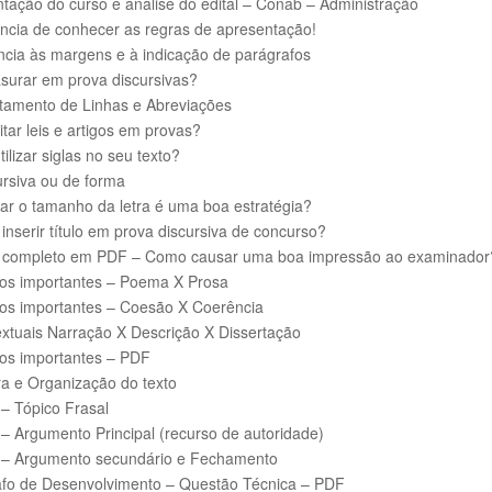
tação do curso e análise do edital – Conab – Administração
ncia de conhecer as regras de apresentação!
cia às margens e à indicação de parágrafos
surar em prova discursivas?
tamento de Linhas e Abreviações
tar leis e artigos em provas?
ilizar siglas no seu texto?
ursiva ou de forma
r o tamanho da letra é uma boa estratégia?
 inserir título em prova discursiva de concurso?
 completo em PDF – Como causar uma boa impressão ao examinador
os importantes – Poema X Prosa
os importantes – Coesão X Coerência
extuais Narração X Descrição X Dissertação
os importantes – PDF
ra e Organização do texto
 – Tópico Frasal
 – Argumento Principal (recurso de autoridade)
3 – Argumento secundário e Fechamento
fo de Desenvolvimento – Questão Técnica – PDF