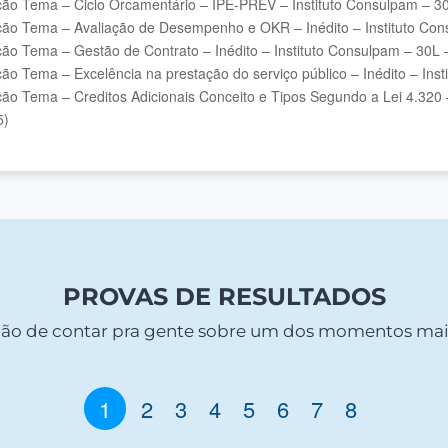
ão Tema – Ciclo Orcamentário – IPE-PREV – Instituto Consulpam – 30
ão Tema – Avaliação de Desempenho e OKR – Inédito – Instituto Con
ão Tema – Gestão de Contrato – Inédito – Instituto Consulpam – 30L 
ão Tema – Excelência na prestação do serviço público – Inédito – Ins
ão Tema – Creditos Adicionais Conceito e Tipos Segundo a Lei 4.320 
5)
PROVAS DE RESULTADOS
ção de contar pra gente sobre um dos momentos mais
1
2
3
4
5
6
7
8