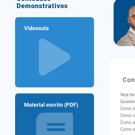
Demonstrativos
Videoaula
–
–
Con
Seja be
Questio
Material escrito (PDF)
Como ti
Como ot
Como a
Como m