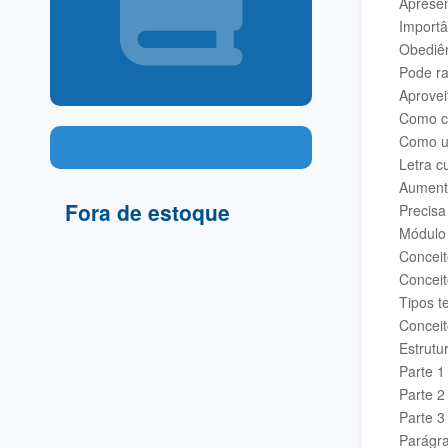
Apresen
Importâ
–
–
Obediên
Pode ra
Aprovei
Como ci
Como ut
Letra c
Aumenta
Fora de estoque
Precisa
Módulo
Conceit
Conceit
Tipos t
Conceit
Estrutu
Parte 1
Parte 2
Parte 
Parágra