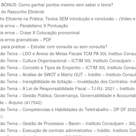
a BÔNUS: Como ganhar pontos mesmo sem saber o tema?
 do Rascunho Eficiente
o Eficiente na Prática: Textos SEM introdução e conclusão – (Vídeo 
ais erros – Paralelismo X Pontuação
ais erros – Crase X Colocação pronominal
ais erros gramaticais – PDF
 para praticar – Estudar com consulta ou sem consulta?
ão Tema – LDO e Anexo de Metas Fiscais TCM PA 30L Instituo Consu
ão Tema – Cultura Organizacional – ICTIM 30L Instituto Consulpam –
ão Tema – Conceito e Tipos de Empenho – ICTIM 30L Instituto Consu
ão Tema – Análise de SWOT e Matriz GUT – Inédito – Instituto Consu
ão Tema – Inexigibilidade de licitação – Invalidação dos Contratos- In
ão Tema – A Lei de Responsabilidade Fiscal – TJ-RJ- 2021 – Institut
ão Tema – Gestão Pública, Governança, Governabilidade e Accountabi
a – Arquivo (417542)
ão Tema – Competencias e Habilidades do Teletrabalho – DP DF 2022
1)
ão Tema – Gestão de Processos – Bacen – Instituto Consulpam – 30L
ão Tema – Execução de contrato administrativo – Inédito -Instituto C