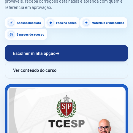
prováveis, receba correções detalhadas e aprenda com quem é
referência em aprovação.
Acesso imediato
Foco na banca
Materiais e videoaulas
6 meses de acesso
Escolher minha opção
→
Ver conteúdo do curso