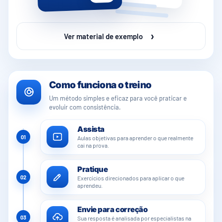
›
Ver material de exemplo
Como funciona o treino
Um método simples e eficaz para você praticar e
evoluir com consistência.
Assista
01
Aulas objetivas para aprender o que realmente
cai na prova.
Pratique
02
Exercícios direcionados para aplicar o que
aprendeu.
Envie para correção
03
Sua resposta é analisada por especialistas na