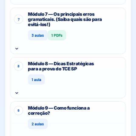
Módulo 7 — Os principais erros
gramaticais. (Saiba quais são para
7
evitá-los!)
3 aulas
1 PDFs
⌄
Módulo 8 — Dicas Estratégicas
8
para a prova do TCE SP
1 aula
⌄
Módulo 9 — Como funciona a
9
correção?
2 aulas
⌄