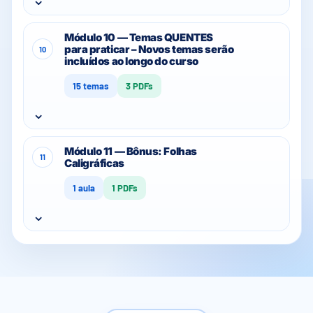
Módulo 10 — Temas QUENTES
para praticar – Novos temas serão
10
incluídos ao longo do curso
15 temas
3 PDFs
⌄
Módulo 11 — Bônus: Folhas
11
Caligráficas
1 aula
1 PDFs
⌄