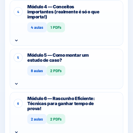
Módulo 4 — Conceitos
importantes (realmente é só o que
4
importa!)
4 aulas
1 PDFs
⌄
Módulo 5 — Como montar um
5
estudo de caso?
8 aulas
2 PDFs
⌄
Módulo 6 — Rascunho Eficiente:
Técnicas para ganhar tempo de
6
prova!
2 aulas
2 PDFs
⌄