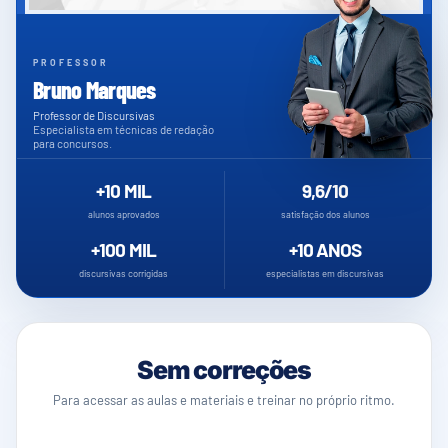
PROFESSOR
Bruno Marques
Professor de Discursivas
Especialista em técnicas de redação
para concursos.
+10 MIL
9,6/10
alunos aprovados
satisfação dos alunos
+100 MIL
+10 ANOS
discursivas corrigidas
especialistas em discursivas
Escolha
como
Sem correções
quer
Para acessar as aulas e materiais e treinar no próprio ritmo.
treinar