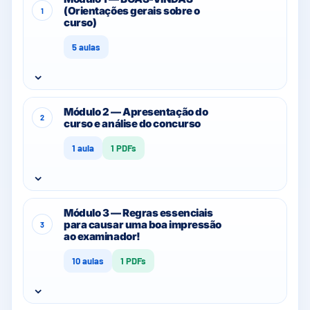
(Orientações gerais sobre o
1
curso)
5 aulas
⌄
Módulo 2 — Apresentação do
2
curso e análise do concurso
1 aula
1 PDFs
⌄
Módulo 3 — Regras essenciais
para causar uma boa impressão
3
ao examinador!
10 aulas
1 PDFs
⌄