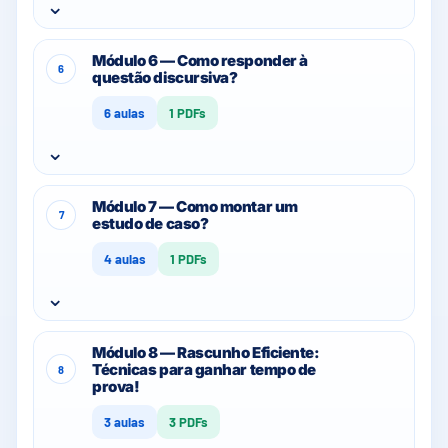
⌄
Módulo 6 — Como responder à
6
questão discursiva?
6 aulas
1 PDFs
⌄
Módulo 7 — Como montar um
7
estudo de caso?
4 aulas
1 PDFs
⌄
Módulo 8 — Rascunho Eficiente:
Técnicas para ganhar tempo de
8
prova!
3 aulas
3 PDFs