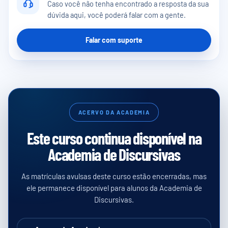
Caso você não tenha encontrado a resposta da sua
no Módulo “Como enviar para correção?”.
dúvida aqui, você poderá falar com a gente.
A equipe do Você Concursado possui até 7 (sete) dias
corridos para corrigir e encaminhar o texto para o aluno.
Falar com suporte
ACERVO DA ACADEMIA
Este curso continua disponível na
Academia de Discursivas
As matrículas avulsas deste curso estão encerradas, mas
ele permanece disponível para alunos da Academia de
Discursivas.