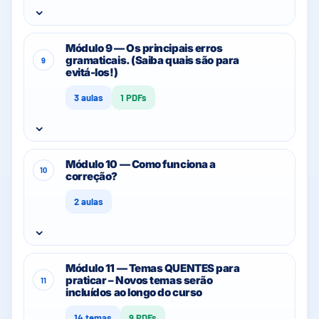
⌄
Módulo 9 — Os principais erros
gramaticais. (Saiba quais são para
9
evitá-los!)
3 aulas
1 PDFs
⌄
Módulo 10 — Como funciona a
10
correção?
2 aulas
⌄
Módulo 11 — Temas QUENTES para
praticar – Novos temas serão
11
incluídos ao longo do curso
14 temas
9 PDFs