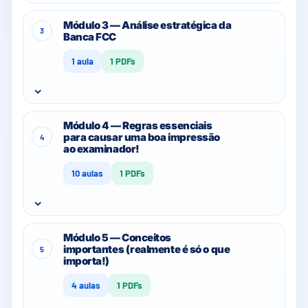
Módulo 3 — Análise estratégica da
3
Banca FCC
1 aula
1 PDFs
⌄
Módulo 4 — Regras essenciais
para causar uma boa impressão
4
ao examinador!
10 aulas
1 PDFs
⌄
Módulo 5 — Conceitos
importantes (realmente é só o que
5
importa!)
4 aulas
1 PDFs