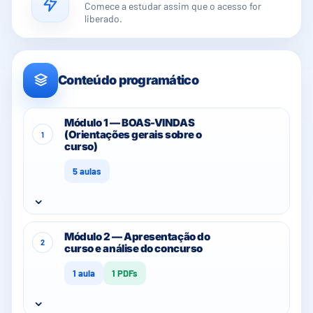
Comece a estudar assim que o acesso for
liberado.
Conteúdo programático
Módulo 1 — BOAS-VINDAS
(Orientações gerais sobre o
1
curso)
5 aulas
⌄
Módulo 2 — Apresentação do
2
curso e análise do concurso
1 aula
1 PDFs
⌄