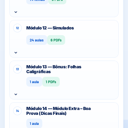
⌄
Módulo 12 — Simulados
12
24 aulas
6 PDFs
⌄
Módulo 13 — Bônus: Folhas
13
Caligráficas
1 aula
1 PDFs
⌄
Módulo 14 — Módulo Extra – Boa
14
Prova (Dicas Finais)
1 aula