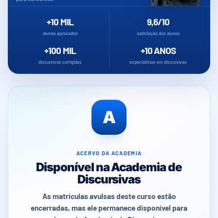
+10 MIL
9,6/10
alunos aprovados
satisfação dos alunos
+100 MIL
+10 ANOS
discursivas corrigidas
especialistas em discursivas
Disponível
na
A
Academia
de
Discursivas
ACERVO DA ACADEMIA
Disponível na Academia de
Discursivas
As matrículas avulsas deste curso estão
encerradas, mas ele permanece disponível para