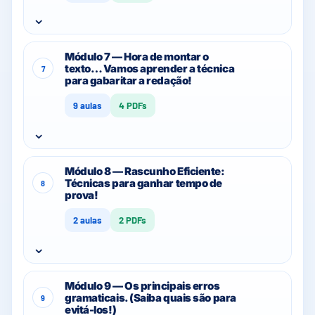
⌄
Módulo 7 — Hora de montar o
texto… Vamos aprender a técnica
7
para gabaritar a redação!
9 aulas
4 PDFs
⌄
Módulo 8 — Rascunho Eficiente:
Técnicas para ganhar tempo de
8
prova!
2 aulas
2 PDFs
⌄
Módulo 9 — Os principais erros
gramaticais. (Saiba quais são para
9
evitá-los!)