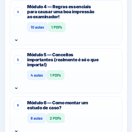
Módulo 4 — Regras essenciais
para causar uma boa impressão
4
ao examinador!
10 aulas
1 PDFs
⌄
Módulo 5 — Conceitos
importantes (realmente é só o que
5
importa!)
4 aulas
1 PDFs
⌄
Módulo 6 — Como montar um
6
estudo de caso?
8 aulas
2 PDFs
⌄