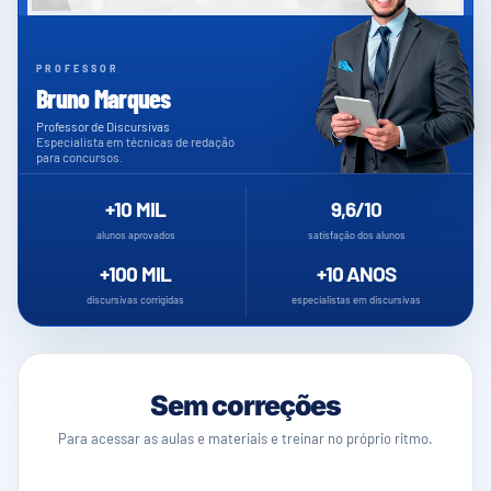
PROFESSOR
Bruno Marques
Professor de Discursivas
Especialista em técnicas de redação
para concursos.
+10 MIL
9,6/10
alunos aprovados
satisfação dos alunos
+100 MIL
+10 ANOS
discursivas corrigidas
especialistas em discursivas
Escolha
como
Sem correções
quer
Para acessar as aulas e materiais e treinar no próprio ritmo.
treinar