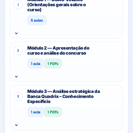
(Orientações gerais sobre o
1
curso)
5 aulas
⌄
Módulo 2 — Apresentação do
2
curso e análise do concurso
1 aula
1 PDFs
⌄
Módulo 3 — Análise estratégica da
Banca Quadrix – Conhecimento
3
Específicio
1 aula
1 PDFs
⌄