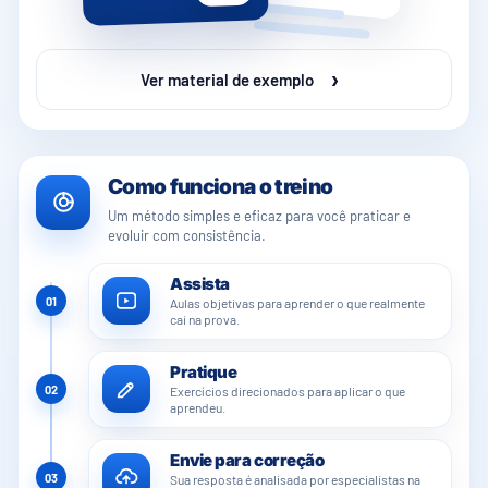
›
Ver material de exemplo
Como funciona o treino
Um método simples e eficaz para você praticar e
evoluir com consistência.
Assista
01
Aulas objetivas para aprender o que realmente
cai na prova.
Pratique
02
Exercícios direcionados para aplicar o que
aprendeu.
Envie para correção
03
Sua resposta é analisada por especialistas na