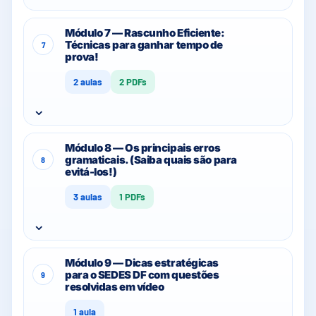
Módulo 7 — Rascunho Eficiente:
Técnicas para ganhar tempo de
7
prova!
2 aulas
2 PDFs
⌄
Módulo 8 — Os principais erros
gramaticais. (Saiba quais são para
8
evitá-los!)
3 aulas
1 PDFs
⌄
Módulo 9 — Dicas estratégicas
para o SEDES DF com questões
9
resolvidas em vídeo
1 aula