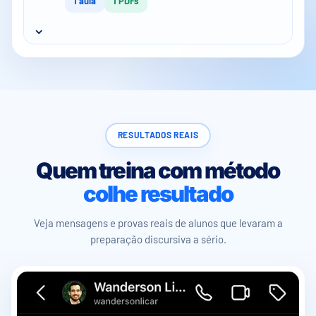
1 aula
1 PDFs
⌄
RESULTADOS REAIS
Quem treina com método
colhe resultado
Veja mensagens e provas reais de alunos que levaram a
preparação discursiva a sério.