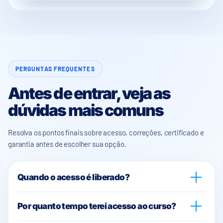
PERGUNTAS FREQUENTES
Antes de entrar, veja as
dúvidas mais comuns
Resolva os pontos finais sobre acesso, correções, certificado e
garantia antes de escolher sua opção.
Quando o acesso é liberado?
Após a confirmação do pagamento, o acesso ao curso é
Por quanto tempo terei acesso ao curso?
liberado automaticamente na área do aluno.