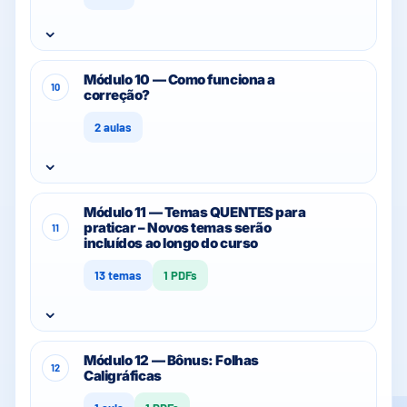
⌄
Módulo 10 — Como funciona a
10
correção?
2 aulas
⌄
Módulo 11 — Temas QUENTES para
praticar – Novos temas serão
11
incluídos ao longo do curso
13 temas
1 PDFs
⌄
Módulo 12 — Bônus: Folhas
12
Caligráficas