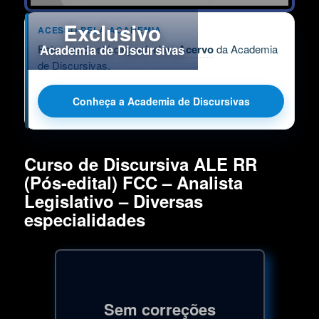
Exclusivo
ACESSO PELA ACADEMIA
Este curso está disponível no
Academia de Discursivas
Acervo
da Academia
de Discursivas.
Conheça a Academia de Discursivas
Curso de Discursiva ALE RR
(Pós-edital) FCC – Analista
Legislativo – Diversas
especialidades
Sem correções