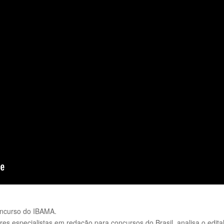
oncurso do IBAMA.
s especialistas em redação para concursos do Brasil, analisa o edita