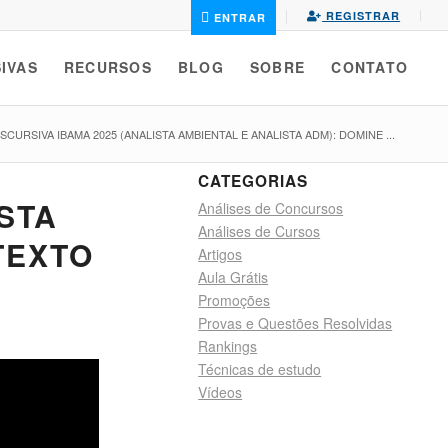
REGISTRAR
ENTRAR
IVAS
RECURSOS
BLOG
SOBRE
CONTATO
ISCURSIVA IBAMA 2025 (ANALISTA AMBIENTAL E ANALISTA ADM): DOMINE ...
CATEGORIAS
ISTA
Análises de Concursos
Análises de Cursos
TEXTO
Artigos
Aula Grátis
Promoções
Provas e Questões Resolvidas
Rankings
Técnicas de estudo
Vídeos