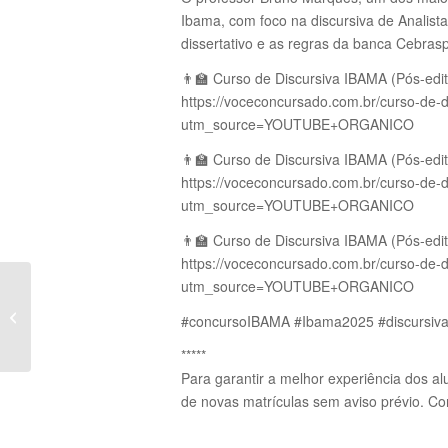
Ibama, com foco na discursiva de Analista
dissertativo e as regras da banca Cebrasp
👨‍🏫 Curso de Discursiva IBAMA (Pós-edita
https://voceconcursado.com.br/curso-de-d
utm_source=YOUTUBE+ORGANICO
👨‍🏫 Curso de Discursiva IBAMA (Pós-edit
https://voceconcursado.com.br/curso-de-d
utm_source=YOUTUBE+ORGANICO
👨‍🏫 Curso de Discursiva IBAMA (Pós-edit
https://voceconcursado.com.br/curso-de-d
utm_source=YOUTUBE+ORGANICO
[VÍDEO] DISCURSIVA MPU 2025:
REGRAS E TEMAS DO TEXTO
#concursoIBAMA #Ibama2025 #discursiv
DISSERTATIVO-
ARGUMENTATIVO...
*****
Para garantir a melhor experiência dos al
de novas matrículas sem aviso prévio. Con