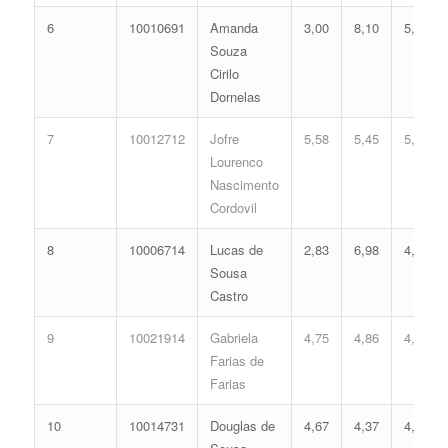
6
10010691
Amanda
3,00
8,10
5,29
Souza
Cirilo
Dornelas
7
10012712
Jofre
5,58
5,45
5,25
Lourenco
Nascimento
Cordovil
8
10006714
Lucas de
2,83
6,98
4,67
Sousa
Castro
9
10021914
Gabriela
4,75
4,86
4,58
Farias de
Farias
10
10014731
Douglas de
4,67
4,37
4,30