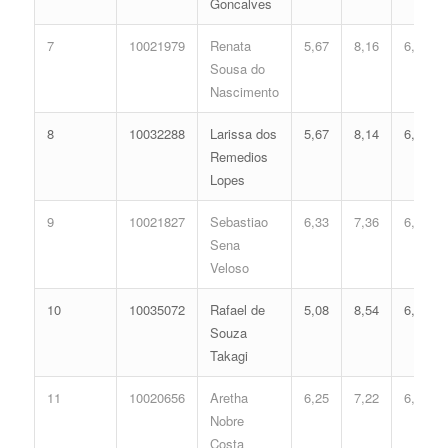
Goncalves
7
10021979
Renata
5,67
8,16
6,59
Sousa do
Nascimento
8
10032288
Larissa dos
5,67
8,14
6,58
Remedios
Lopes
9
10021827
Sebastiao
6,33
7,36
6,52
Sena
Veloso
10
10035072
Rafael de
5,08
8,54
6,49
Souza
Takagi
11
10020656
Aretha
6,25
7,22
6,41
Nobre
Costa