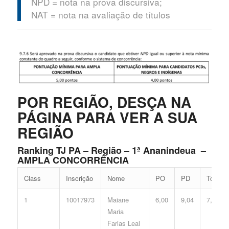
NPD = nota na prova discursiva;
NAT = nota na avaliação de títulos
POR REGIÃO, DESÇA NA
PÁGINA PARA VER A SUA
REGIÃO
Ranking TJ PA – Região – 1ª Ananindeua –
AMPLA CONCORRÊNCIA
Class
Inscrição
Nome
PO
PD
Total
1
10017973
Maiane
6,00
9,04
7,16
Maria
Farias Leal