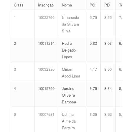
Class
Inscrição
Nome
PO
PD
Total
1
10032766
Emanuele
6,75
8,56
7,29
da Silva e
Silva
2
10011214
Pedro
5,83
8,03
6,60
Delgado
Lopes
3
10032820
Miriam
4,17
8,60
6,08
Aood Lima
4
10015799
Jordine
3,75
8,34
5,76
Oliveira
Barbosa
5
10007531
Edilma
3,25
8,62
5,65
Almeida
Ferreira