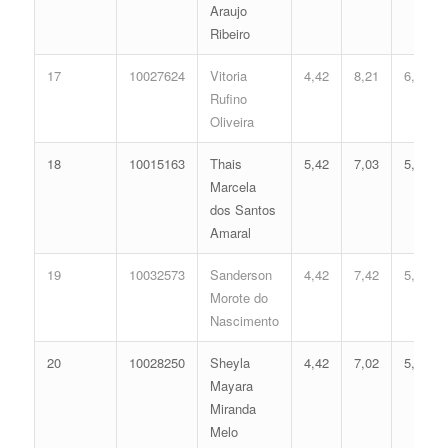
Araujo
Ribeiro
17
10027624
Vitoria
4,42
8,21
6,01
Rufino
Oliveira
18
10015163
Thais
5,42
7,03
5,93
Marcela
dos Santos
Amaral
19
10032573
Sanderson
4,42
7,42
5,64
Morote do
Nascimento
20
10028250
Sheyla
4,42
7,02
5,45
Mayara
Miranda
Melo