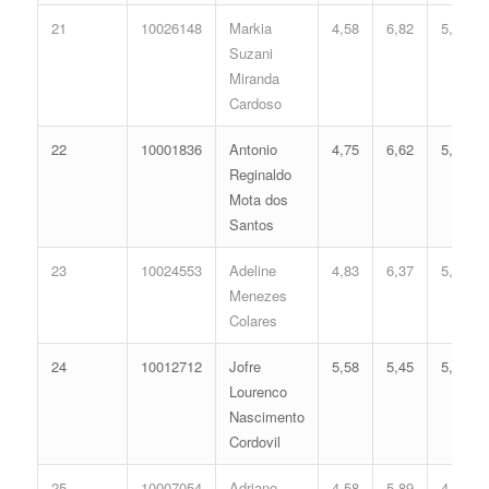
21
10026148
Markia
4,58
6,82
5,43
Suzani
Miranda
Cardoso
22
10001836
Antonio
4,75
6,62
5,41
Reginaldo
Mota dos
Santos
23
10024553
Adeline
4,83
6,37
5,33
Menezes
Colares
24
10012712
Jofre
5,58
5,45
5,25
Lourenco
Nascimento
Cordovil
25
10007054
Adriano
4,58
5,89
4,99