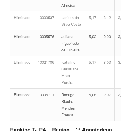
Almeida
Eliminado
10009537
Larissa da
5,17
3,12
3,95
Silva Costa
Eliminado
10035576
Juliana
5,92
2,29
3,91
Figueiredo
de Oliveira
Eliminado
10021786
Katarine
5,17
3,03
3,90
Christiane
Mota
Pereira
Eliminado
10006711
Rodrigo
5,08
2,07
3,40
Ribeiro
Mendes
Franca
Ranking TJ PA – Região – 1ª Ananindeua –