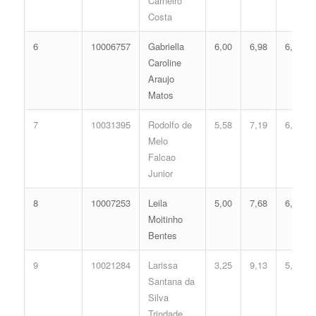
Carneiro
Costa
6
10006757
Gabriella
6,00
6,98
6,18
Caroline
Araujo
Matos
7
10031395
Rodolfo de
5,58
7,19
6,08
Melo
Falcao
Junior
8
10007253
Leila
5,00
7,68
6,04
Moitinho
Bentes
9
10021284
Larissa
3,25
9,13
5,90
Santana da
Silva
Trindade