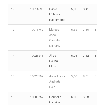
12
10011590
Daniel
5,00
8,41
6,39
Linhares
Nascimento
13
10011763
Marcos
5,83
7,56
6,38
Joao
Carvalho
Dolzany
14
10021341
Alice
5,75
7,42
6,27
Sousa
Mota
15
10020799
Anna Paula
5,00
8,01
6,20
Andrade
Rolo
16
10006757
Gabriella
6,00
6,98
6,18
Caroline