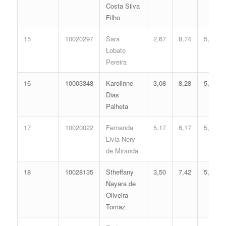
Costa Silva
Filho
15
10020297
Sara
2,67
8,74
5,43
Lobato
Pereira
16
10003348
Karolinne
3,08
8,28
5,41
Dias
Palheta
17
10020022
Fernanda
5,17
6,17
5,40
Livia Nery
de Miranda
18
10028135
Stheffany
3,50
7,42
5,20
Nayara de
Oliveira
Tomaz