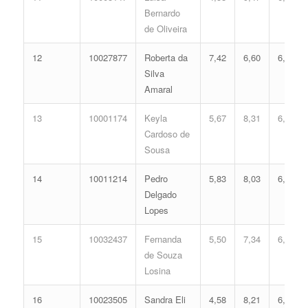
Bernardo
de Oliveira
12
10027877
Roberta da
7,42
6,60
6,68
Silva
Amaral
13
10001174
Keyla
5,67
8,31
6,66
Cardoso de
Sousa
14
10011214
Pedro
5,83
8,03
6,60
Delgado
Lopes
15
10032437
Fernanda
5,50
7,34
6,11
de Souza
Losina
16
10023505
Sandra Eli
4,58
8,21
6,09