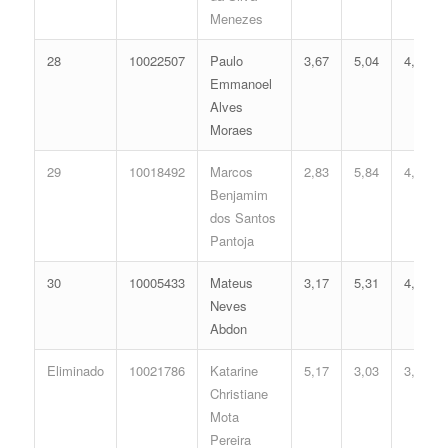
Menezes
28
10022507
Paulo
3,67
5,04
4,15
Emmanoel
Alves
Moraes
29
10018492
Marcos
2,83
5,84
4,13
Benjamim
dos Santos
Pantoja
30
10005433
Mateus
3,17
5,31
4,04
Neves
Abdon
Eliminado
10021786
Katarine
5,17
3,03
3,90
Christiane
Mota
Pereira