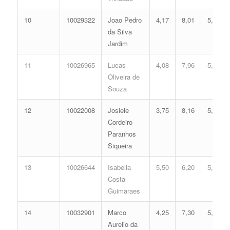
10
10029322
Joao Pedro
4,17
8,01
5,80
da Silva
Jardim
11
10026965
Lucas
4,08
7,96
5,73
Oliveira de
Souza
12
10022008
Josiele
3,75
8,16
5,67
Cordeiro
Paranhos
Siqueira
13
10026644
Isabella
5,50
6,20
5,57
Costa
Guimaraes
14
10032901
Marco
4,25
7,30
5,50
Aurelio da