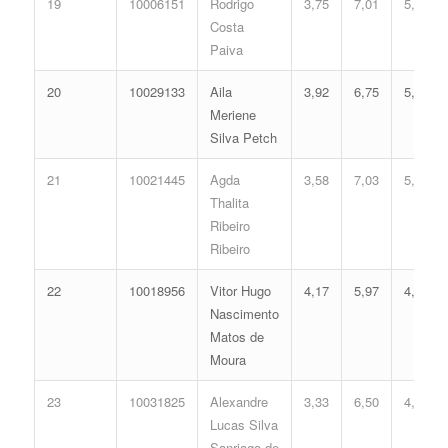
19
10006151
Rodrigo
3,75
7,01
5,12
Costa
Paiva
20
10029133
Aila
3,92
6,75
5,08
Meriene
Silva Petch
21
10021445
Agda
3,58
7,03
5,05
Thalita
Ribeiro
Ribeiro
22
10018956
Vitor Hugo
4,17
5,97
4,83
Nascimento
Matos de
Moura
23
10031825
Alexandre
3,33
6,50
4,68
Lucas Silva
Sanriago de