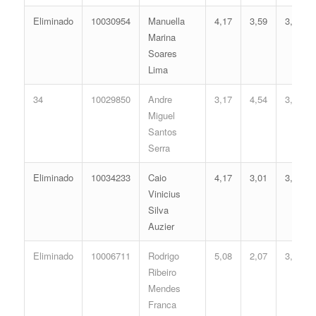
Eliminado
10030954
Manuella
4,17
3,59
3,70
Marina
Soares
Lima
34
10029850
Andre
3,17
4,54
3,67
Miguel
Santos
Serra
Eliminado
10034233
Caio
4,17
3,01
3,42
Vinicius
Silva
Auzier
Eliminado
10006711
Rodrigo
5,08
2,07
3,40
Ribeiro
Mendes
Franca