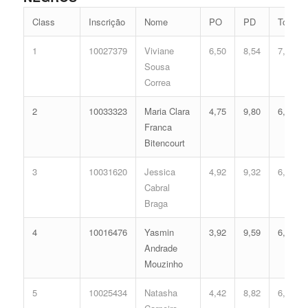
Class
Inscrição
Nome
PO
PD
Total
1
10027379
Viviane
6,50
8,54
7,16
Sousa
Correa
2
10033323
Maria Clara
4,75
9,80
6,93
Franca
Bitencourt
3
10031620
Jessica
4,92
9,32
6,78
Cabral
Braga
4
10016476
Yasmin
3,92
9,59
6,43
Andrade
Mouzinho
5
10025434
Natasha
4,42
8,82
6,30