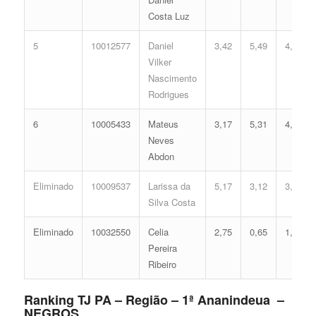
Costa Luz
5
10012577
Daniel
3,42
5,49
4,24
Vilker
Nascimento
Rodrigues
6
10005433
Mateus
3,17
5,31
4,04
Neves
Abdon
Eliminado
10009537
Larissa da
5,17
3,12
3,95
Silva Costa
Eliminado
10032550
Celia
2,75
0,65
1,62
Pereira
Ribeiro
Ranking TJ PA – Região – 1ª Ananindeua –
NEGROS