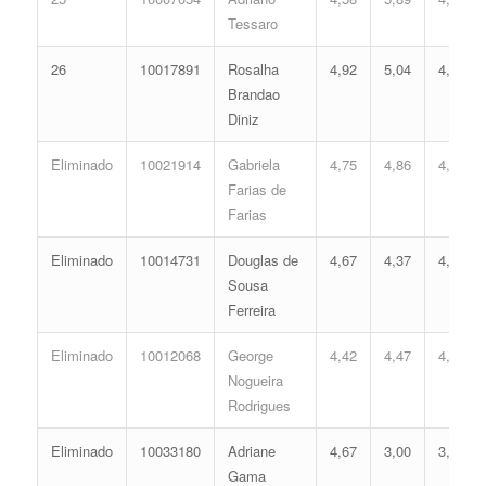
Tessaro
26
10017891
Rosalha
4,92
5,04
4,74
Brandao
Diniz
Eliminado
10021914
Gabriela
4,75
4,86
4,58
Farias de
Farias
Eliminado
10014731
Douglas de
4,67
4,37
4,30
Sousa
Ferreira
Eliminado
10012068
George
4,42
4,47
4,23
Nogueira
Rodrigues
Eliminado
10033180
Adriane
4,67
3,00
3,65
Gama