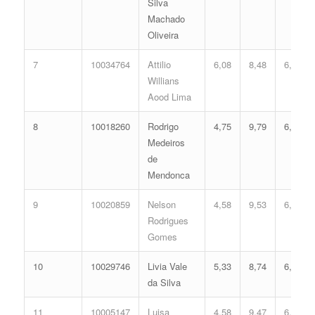
Silva
Machado
Oliveira
7
10034764
Attilio
6,08
8,48
6,93
Willians
Aood Lima
8
10018260
Rodrigo
4,75
9,79
6,92
Medeiros
de
Mendonca
9
10020859
Nelson
4,58
9,53
6,72
Rodrigues
Gomes
10
10029746
Livia Vale
5,33
8,74
6,70
da Silva
11
10005147
Luisa
4,58
9,47
6,69