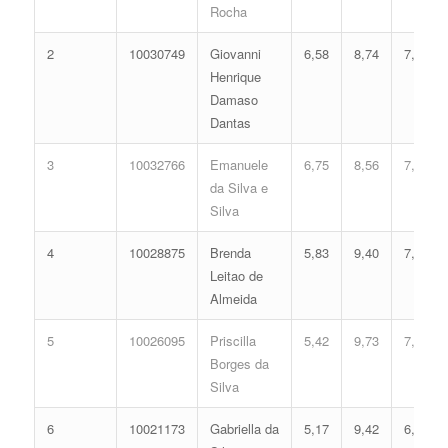
Rocha
2
10030749
Giovanni
6,58
8,74
7,30
Henrique
Damaso
Dantas
3
10032766
Emanuele
6,75
8,56
7,29
da Silva e
Silva
4
10028875
Brenda
5,83
9,40
7,25
Leitao de
Almeida
5
10026095
Priscilla
5,42
9,73
7,21
Borges da
Silva
6
10021173
Gabriella da
5,17
9,42
6,95