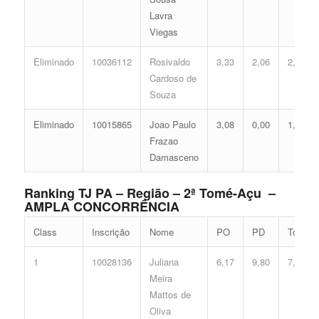
Lavra
Viegas
Eliminado
10036112
Rosivaldo
3,33
2,06
2,57
Cardoso de
Souza
Eliminado
10015865
Joao Paulo
3,08
0,00
1,47
Frazao
Damasceno
Ranking TJ PA – Região – 2ª Tomé-Açu –
AMPLA CONCORRÊNCIA
Class
Inscrição
Nome
PO
PD
Total
1
10028136
Juliana
6,17
9,80
7,60
Meira
Mattos de
Oliva