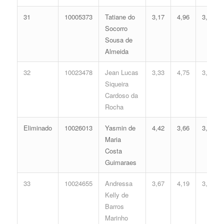
31
10005373
Tatiane do
3,17
4,96
3,87
Socorro
Sousa de
Almeida
32
10023478
Jean Lucas
3,33
4,75
3,85
Siqueira
Cardoso da
Rocha
Eliminado
10026013
Yasmin de
4,42
3,66
3,85
Maria
Costa
Guimaraes
33
10024655
Andressa
3,67
4,19
3,74
Kelly de
Barros
Marinho