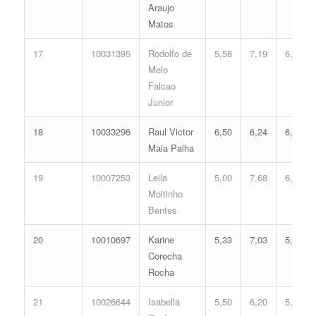
Araujo
Matos
17
10031395
Rodolfo de
5,58
7,19
6,08
Melo
Falcao
Junior
18
10033296
Raul Victor
6,50
6,24
6,07
Maia Palha
19
10007253
Leila
5,00
7,68
6,04
Moitinho
Bentes
20
10010697
Karine
5,33
7,03
5,89
Corecha
Rocha
21
10026644
Isabella
5,50
6,20
5,57