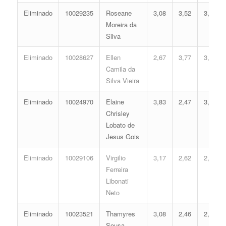
Eliminado
10029235
Roseane
3,08
3,52
3,14
Moreira da
Silva
Eliminado
10028627
Ellen
2,67
3,77
3,07
Camila da
Silva Vieira
Eliminado
10024970
Elaine
3,83
2,47
3,00
Chrisley
Lobato de
Jesus Gois
Eliminado
10029106
Virgilio
3,17
2,62
2,76
Ferreira
Libonati
Neto
Eliminado
10023521
Thamyres
3,08
2,46
2,64
Sousa