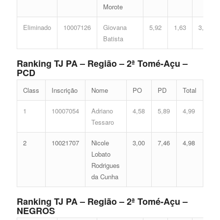
Morote
Eliminado
10007126
Giovana
5,92
1,63
3,60
Batista
Ranking TJ PA – Região – 2ª Tomé-Açu –
PCD
Class
Inscrição
Nome
PO
PD
Total
1
10007054
Adriano
4,58
5,89
4,99
Tessaro
2
10021707
Nicole
3,00
7,46
4,98
Lobato
Rodrigues
da Cunha
Ranking TJ PA – Região – 2ª Tomé-Açu –
NEGROS