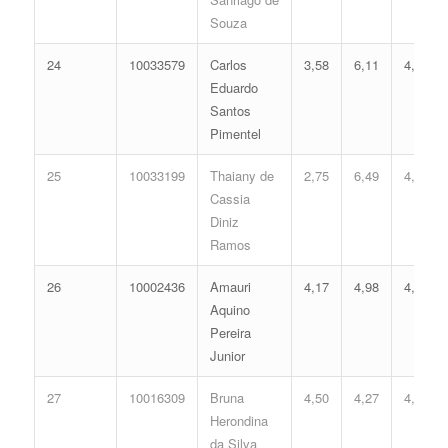
Souza
24
10033579
Carlos
3,58
6,11
4,61
Eduardo
Santos
Pimentel
25
10033199
Thaiany de
2,75
6,49
4,40
Cassia
Diniz
Ramos
26
10002436
Amauri
4,17
4,98
4,36
Aquino
Pereira
Junior
27
10016309
Bruna
4,50
4,27
4,18
Herondina
da Silva