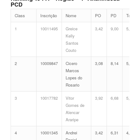
PCD
Class
Inscrição
Nome
PO
PD
Total
1
10011495
Greice
3,42
9,00
5,91
Kelly
Santos
Couto
2
10009847
Cicero
3,08
8,14
5,34
Marcos
Lopes do
Rosario
3
10017782
Vitor
3,92
6,68
5,05
Gomes de
Alencar
Araripe
4
10001345
Andrei
3,42
6,31
4,63
Daniel