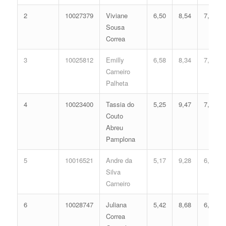
2
10027379
Viviane
6,50
8,54
7,16
Sousa
Correa
3
10025812
Emilly
6,58
8,34
7,10
Carneiro
Palheta
4
10023400
Tassia do
5,25
9,47
7,01
Couto
Abreu
Pamplona
5
10016521
Andre da
5,17
9,28
6,88
Silva
Carneiro
6
10028747
Juliana
5,42
8,68
6,71
Correa