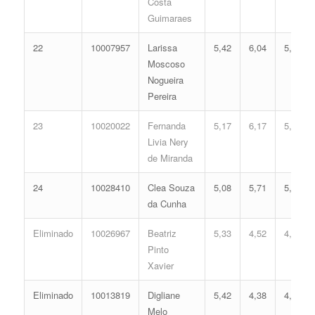
Costa
Guimaraes
22
10007957
Larissa
5,42
6,04
5,46
Moscoso
Nogueira
Pereira
23
10020022
Fernanda
5,17
6,17
5,40
Livia Nery
de Miranda
24
10028410
Clea Souza
5,08
5,71
5,14
da Cunha
Eliminado
10026967
Beatriz
5,33
4,52
4,69
Pinto
Xavier
Eliminado
10013819
Digliane
5,42
4,38
4,67
Melo