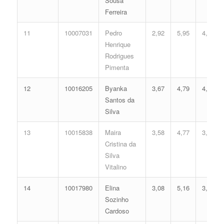
Sousa
Ferreira
11
10007031
Pedro
2,92
5,95
4,22
Henrique
Rodrigues
Pimenta
12
10016205
Byanka
3,67
4,79
4,03
Santos da
Silva
13
10015838
Maira
3,58
4,77
3,98
Cristina da
Silva
Vitalino
14
10017980
Elina
3,08
5,16
3,92
Sozinho
Cardoso