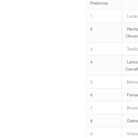
Preliminar
1
Lucas 
2
Henri
Oliveir
3
Teofil
4
Lariss
Carval
5
Marin
6
Ferna
7
Bruna 
8
Gabrie
9
Vinici