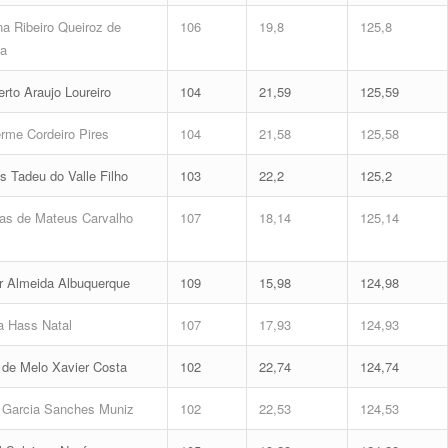
a Ribeiro Queiroz de
106
19,8
125,8
da
to Araujo Loureiro
104
21,59
125,59
rme Cordeiro Pires
104
21,58
125,58
 Tadeu do Valle Filho
103
22,2
125,2
s de Mateus Carvalho
107
18,14
125,14
s
 Almeida Albuquerque
109
15,98
124,98
 Hass Natal
107
17,93
124,93
de Melo Xavier Costa
102
22,74
124,74
 Garcia Sanches Muniz
102
22,53
124,53