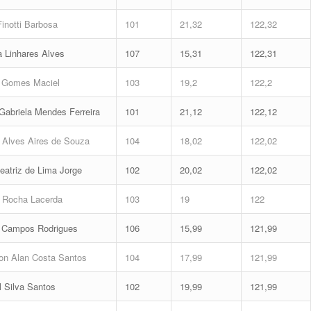
Finotti Barbosa
101
21,32
122,32
a Linhares Alves
107
15,31
122,31
 Gomes Maciel
103
19,2
122,2
abriela Mendes Ferreira
101
21,12
122,12
Alves Aires de Souza
104
18,02
122,02
atriz de Lima Jorge
102
20,02
122,02
 Rocha Lacerda
103
19
122
 Campos Rodrigues
106
15,99
121,99
n Alan Costa Santos
104
17,99
121,99
 Silva Santos
102
19,99
121,99