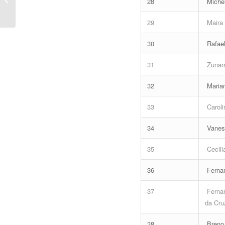
28
Michel
até R$38 mil e
Pegadinhas na
29
Maira 
Discursiva...
30
Rafael
31
Zunara
32
Marian
33
Caroli
34
Vaness
35
Cecili
36
Fernan
37
Fernan
da Cru
38
Breno 