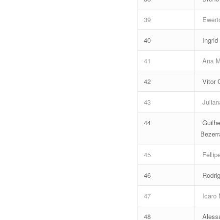
39
Ewerto
40
Ingrid
41
Ana M
42
Vitor 
43
Julian
44
Guilh
Bezerr
45
Fellip
46
Rodrig
47
Icaro 
48
Aless