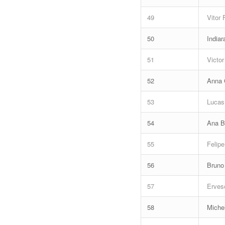
49
Vitor 
50
Indiar
51
Victor
52
Anna G
53
Lucas 
54
Ana Be
55
Felipe
56
Bruno
57
Erveso
58
Michel