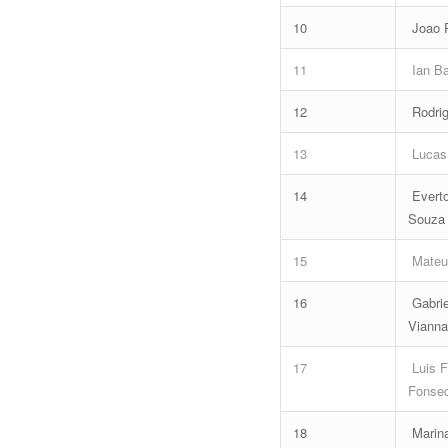
10
Joao 
11
Ian Ba
12
Rodrig
13
Lucas 
14
Everto
Souza
15
Mateus
16
Gabrie
Vianna
17
Luis F
Fonse
18
Marin