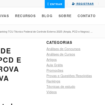
REGISTRAR
ENTRAR
IVAS
RECURSOS
BLOG
SOBRE
CONTATO
anking TCU Técnico Federal de Controle Externo 2025 (Ampla, PCD e Negros) ...
CATEGORIAS
 DE
Análises de Concursos
Análises de Cursos
PCD E
Artigos
Aula Grátis
PROVA
Promoções
VA
Provas e Questões Resolvidas
Rankings
Técnicas de estudo
Vídeos