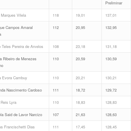
Preliminar
Marques Vilela
118
19,01
137,01
que Campos Amaral
112
20,95
132,95
a
o Teles Pereira de Arvelos
108
23,18
131,18
a Ribeiro de Menezes
110
20,59
130,59
ho
a Evora Cambuy
110
20,21
130,21
nda Nascimento Cardoso
111
18,72
129,72
Reis Lyra
110
18,83
128,83
la Said de Lavor Narcizo
107
21,63
128,63
us Francischetti Dias
111
17,45
128,45