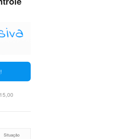
trole
i
!
 15,00
Situação