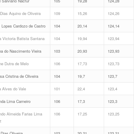
 Salviano Nacfur
105
19,28
124,28
Dias Aquino de Oliveira
109
15,26
124,26
 Lopes Cardozo de Castro
104
20,14
124,14
 Victoria Batista Santana
104
19,94
123,94
a do Nascimento Vieira
103
20,93
123,93
ne Dutra de Melo
106
17,73
123,73
a Cristina de Oliveira
104
19,7
123,7
a Alves do Vale
101
22,4
123,4
da Lima Carneiro
106
17,3
123,3
do Almeida Farias Lima
106
17,25
123,25
z
Dias Oliveira
103
20,21
123,21