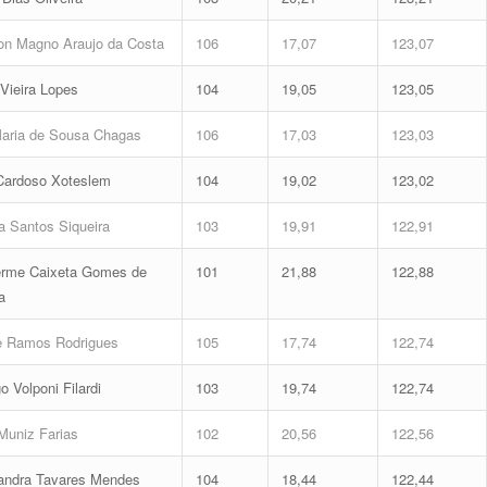
n Magno Araujo da Costa
106
17,07
123,07
 Vieira Lopes
104
19,05
123,05
aria de Sousa Chagas
106
17,03
123,03
Cardoso Xoteslem
104
19,02
123,02
a Santos Siqueira
103
19,91
122,91
erme Caixeta Gomes de
101
21,88
122,88
a
e Ramos Rodrigues
105
17,74
122,74
o Volponi Filardi
103
19,74
122,74
Muniz Farias
102
20,56
122,56
andra Tavares Mendes
104
18,44
122,44