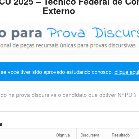
CU 2025 – Técnico Federal de Con
Externo
se você tiver sido aprovado estudando conosco,
clique aqu
ado na prova discursiva o candidato que obtiver NFPD ≥
a
Objrtiva
Discursiva
Resultado