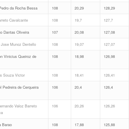
Pedro da Rocha Bessa
108
20,29
128,29
rreto Cavalcante
108
19,7
127,7
o Dantas Oliveira
107
20,08
127,08
Jose Munoz Dentello
108
19,07
127,07
n Vinicius Queiroz de
108
18,98
126,98
 Souza Victor
108
18,41
126,41
l Pedreira de Cerqueira
106
20,4
126,4
ernando Valoz Barreto
106
20,26
126,26
ca
a Barao
108
17,88
125,88