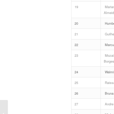
19
Marian
Almei
20
Humber
21
Guilhe
22
Marcus
23
Mozaia
Borge
24
Walmir
25
Raissa
26
Bruna 
27
Andre
[VÍDEO] Concurso
TJPE 2025: Salários de