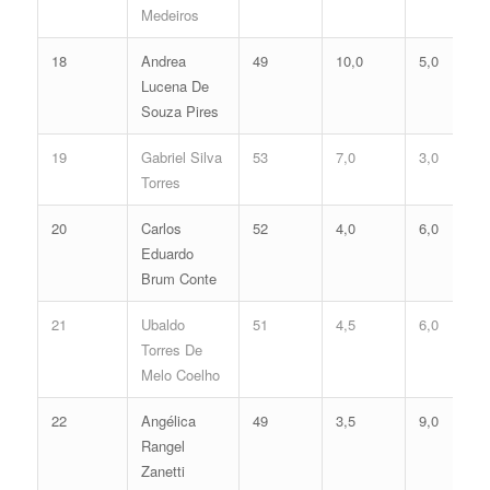
Medeiros
18
Andrea
49
10,0
5,0
Lucena De
Souza Pires
19
Gabriel Silva
53
7,0
3,0
Torres
20
Carlos
52
4,0
6,0
Eduardo
Brum Conte
21
Ubaldo
51
4,5
6,0
Torres De
Melo Coelho
22
Angélica
49
3,5
9,0
Rangel
Zanetti