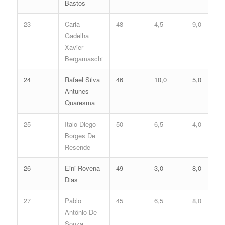
Bastos
23
Carla
48
4,5
9,0
Gadelha
Xavier
Bergamaschi
24
Rafael Silva
46
10,0
5,0
Antunes
Quaresma
25
Italo Diego
50
6,5
4,0
Borges De
Resende
26
Eini Rovena
49
3,0
8,0
Dias
27
Pablo
45
6,5
8,0
Antônio De
Souza