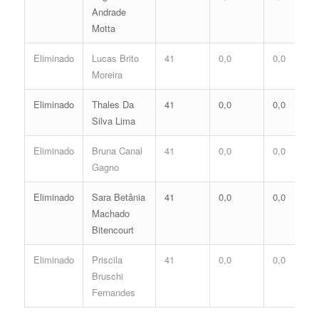
Andrade
Motta
Eliminado
Lucas Brito
41
0,0
0,0
Moreira
Eliminado
Thales Da
41
0,0
0,0
Silva Lima
Eliminado
Bruna Canal
41
0,0
0,0
Gagno
Eliminado
Sara Betânia
41
0,0
0,0
Machado
Bitencourt
Eliminado
Priscila
41
0,0
0,0
Bruschi
Fernandes