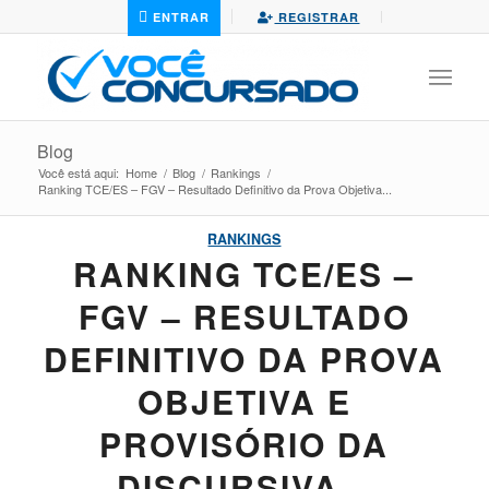
ENTRAR
REGISTRAR
Blog
Você está aqui:
Home
/
Blog
/
Rankings
/
Ranking TCE/ES – FGV – Resultado Definitivo da Prova Objetiva...
RANKINGS
RANKING TCE/ES –
FGV – RESULTADO
DEFINITIVO DA PROVA
OBJETIVA E
PROVISÓRIO DA
DISCURSIVA –