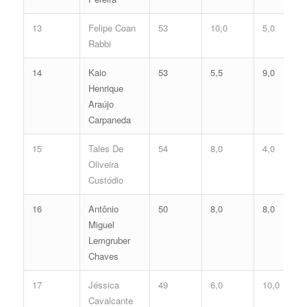
13
Felipe Coan
53
10,0
5,0
Rabbi
14
Kaio
53
5,5
9,0
Henrique
Araújo
Carpaneda
15
Tales De
54
8,0
4,0
Oliveira
Custódio
16
Antônio
50
8,0
8,0
Miguel
Lemgruber
Chaves
17
Jéssica
49
6,0
10,0
Cavalcante