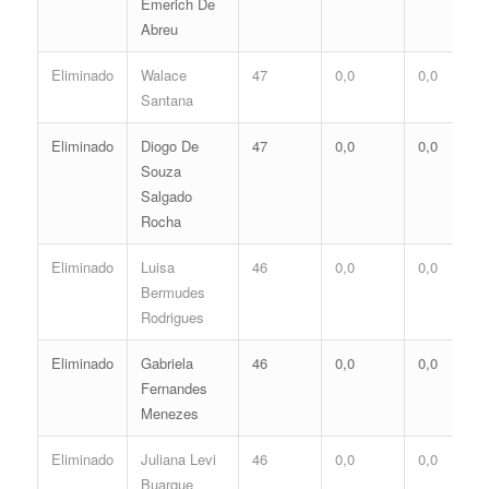
Emerich De
Abreu
Eliminado
Walace
47
0,0
0,0
Santana
Eliminado
Diogo De
47
0,0
0,0
Souza
Salgado
Rocha
Eliminado
Luisa
46
0,0
0,0
Bermudes
Rodrigues
Eliminado
Gabriela
46
0,0
0,0
Fernandes
Menezes
Eliminado
Juliana Levi
46
0,0
0,0
Buarque