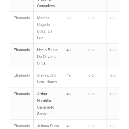
Gonçalves
Eliminado
Marcos
50
0,0
0,0
Rogério
Bozzi Da
Luz
Eliminado
Hecio Bruno
49
0,0
0,0
De Oliveira
Silva
Eliminado
Alexsandro
49
0,0
0,0
Leite Nunes
Eliminado
Arthur
49
0,0
0,0
Naruhito
Sakamoto
Sasaki
Eliminado
Juliana Dutra
48
0,0
0,0