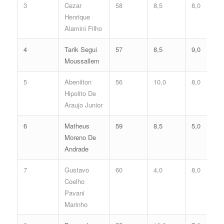
3
Cezar
58
8,5
8,0
Henrique
Alamini Filho
4
Tarik Segui
57
8,5
9,0
Moussallem
5
Abenilton
56
10,0
8,0
Hipolito De
Araujo Junior
6
Matheus
59
8,5
5,0
Moreno De
Andrade
7
Gustavo
60
4,0
8,0
Coelho
Pavani
Marinho