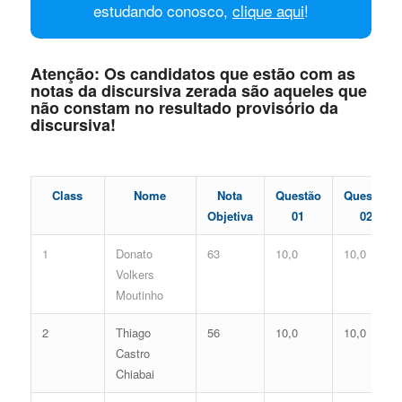
estudando conosco,
clique aqui
!
Atenção: Os candidatos que estão com as
notas da discursiva zerada são aqueles que
não constam no resultado provisório da
discursiva!
Class
Nome
Nota
Questão
Questão
Objetiva
01
02
1
Donato
63
10,0
10,0
Volkers
Moutinho
2
Thiago
56
10,0
10,0
Castro
Chiabai