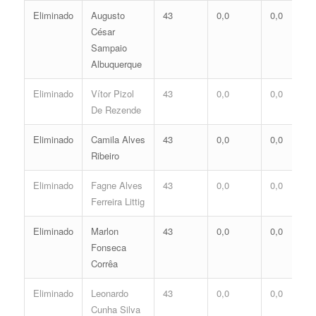
Eliminado
Augusto
43
0,0
0,0
César
Sampaio
Albuquerque
Eliminado
Vítor Pizol
43
0,0
0,0
De Rezende
Eliminado
Camila Alves
43
0,0
0,0
Ribeiro
Eliminado
Fagne Alves
43
0,0
0,0
Ferreira Littig
Eliminado
Marlon
43
0,0
0,0
Fonseca
Corrêa
Eliminado
Leonardo
43
0,0
0,0
Cunha Silva