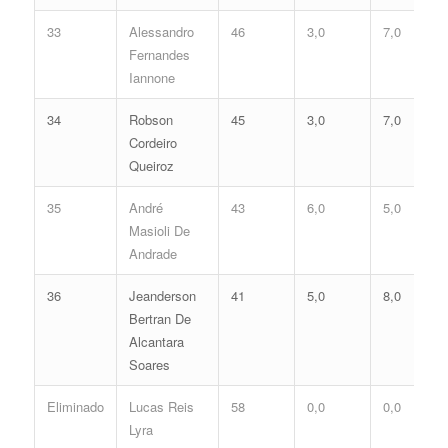
33
Alessandro
46
3,0
7,0
Fernandes
Iannone
34
Robson
45
3,0
7,0
Cordeiro
Queiroz
35
André
43
6,0
5,0
Masioli De
Andrade
36
Jeanderson
41
5,0
8,0
Bertran De
Alcantara
Soares
Eliminado
Lucas Reis
58
0,0
0,0
Lyra