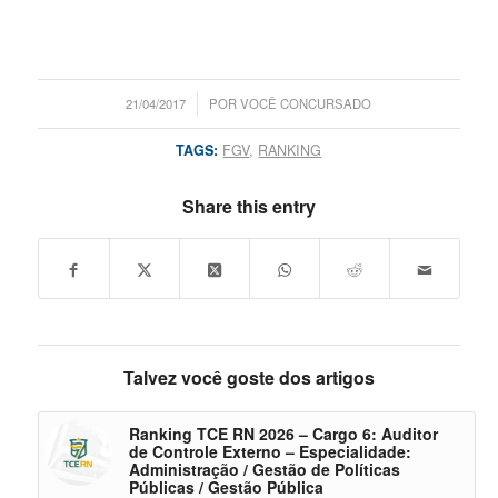
/
21/04/2017
POR
VOCÊ CONCURSADO
TAGS:
FGV
,
RANKING
Share this entry
Talvez você goste dos artigos
Ranking TCE RN 2026 – Cargo 6: Auditor
de Controle Externo – Especialidade:
Administração / Gestão de Políticas
Públicas / Gestão Pública