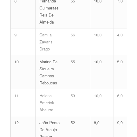
8
Fernanda
55
10,0
7,0
Guimaraes
Reis De
Almeida
9
Camila
56
10,0
4,0
Zavaris
Drago
10
Marina De
55
10,0
5,0
Siqueira
Campos
Rebouças
11
Helena
53
10,0
6,0
Emerick
Abaurre
12
João Pedro
52
8,0
9,0
De Araujo
Pereira