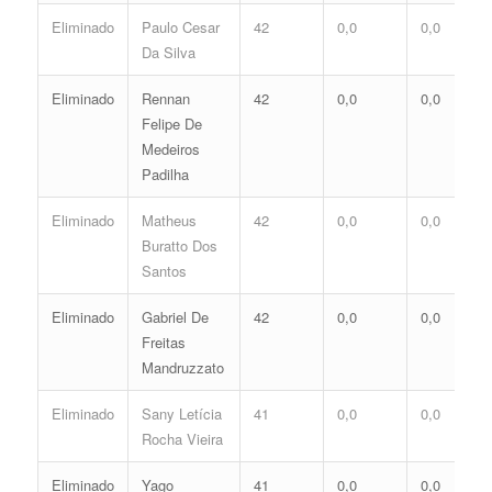
Eliminado
Paulo Cesar
42
0,0
0,0
Da Silva
Eliminado
Rennan
42
0,0
0,0
Felipe De
Medeiros
Padilha
Eliminado
Matheus
42
0,0
0,0
Buratto Dos
Santos
Eliminado
Gabriel De
42
0,0
0,0
Freitas
Mandruzzato
Eliminado
Sany Letícia
41
0,0
0,0
Rocha Vieira
Eliminado
Yago
41
0,0
0,0