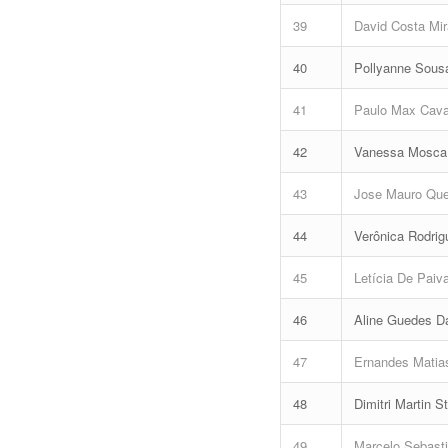
39
David Costa Mi
40
Pollyanne Sousa
41
Paulo Max Cava
42
Vanessa Mosca
43
Jose Mauro Que
44
Verônica Rodri
45
Letícia De Paiva
46
Aline Guedes D
47
Ernandes Matia
48
Dimitri Martin 
49
Marcelo Sebasti