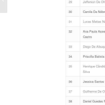
29
Jefferson De Ol
Resultado Definitivo da
Prova Objetiva...
30
Camila Da Nóbr
31
Lucas Matias N
32
Ana Paula Assen
Castro
33
Diego De Albuqu
34
Priscilla Batist
35
Henrique Cândid
Silva
36
Jessica Santos 
37
Guilherme De Ol
38
Daniel Guedes F