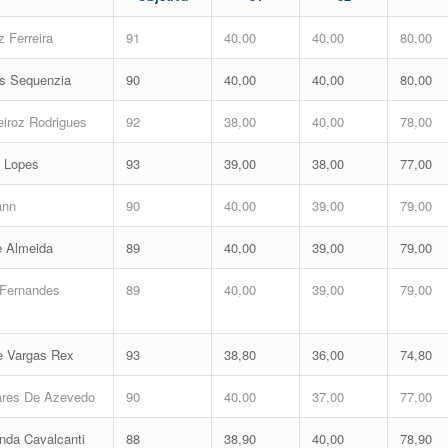
z Ferreira
91
40,00
40,00
80,00
es Sequenzia
90
40,00
40,00
80,00
iroz Rodrigues
92
38,00
40,00
78,00
e Lopes
93
39,00
38,00
77,00
ann
90
40,00
39,00
79,00
e Almeida
89
40,00
39,00
79,00
 Fernandes
89
40,00
39,00
79,00
e Vargas Rex
93
38,80
36,00
74,80
ares De Azevedo
90
40,00
37,00
77,00
nda Cavalcanti
88
38,90
40,00
78,90