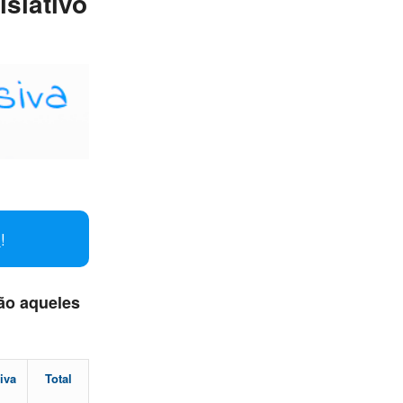
slativo
i
!
ão aqueles
iva
Total