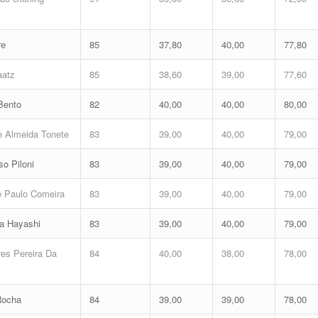
re
85
37,80
40,00
77,80
aatz
85
38,60
39,00
77,60
Bento
82
40,00
40,00
80,00
e Almeida Tonete
83
39,00
40,00
79,00
o Piloni
83
39,00
40,00
79,00
e Paulo Comeira
83
39,00
40,00
79,00
a Hayashi
83
39,00
40,00
79,00
es Pereira Da
84
40,00
38,00
78,00
Rocha
84
39,00
39,00
78,00