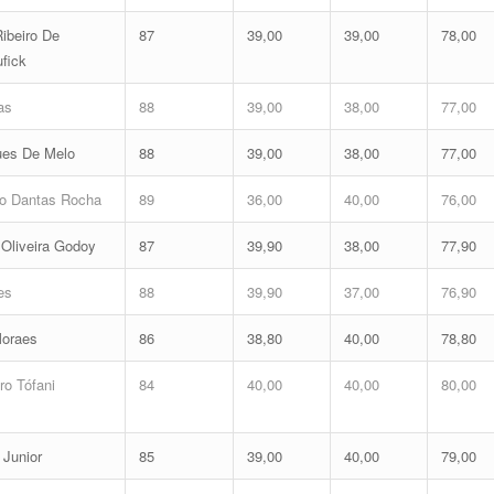
ibeiro De
87
39,00
39,00
78,00
fick
as
88
39,00
38,00
77,00
ues De Melo
88
39,00
38,00
77,00
o Dantas Rocha
89
36,00
40,00
76,00
Oliveira Godoy
87
39,90
38,00
77,90
es
88
39,90
37,00
76,90
Moraes
86
38,80
40,00
78,80
o Tófani
84
40,00
40,00
80,00
 Junior
85
39,00
40,00
79,00