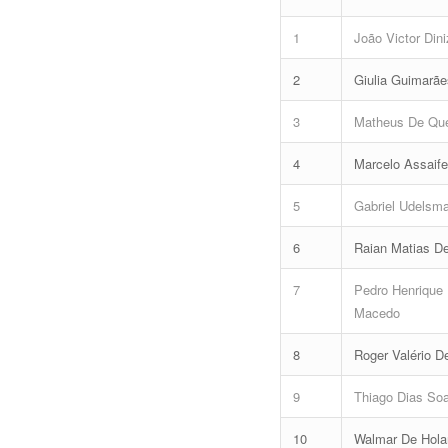
1
João Victor Dini
2
Giulia Guimarã
3
Matheus De Que
4
Marcelo Assaif
5
Gabriel Udelsm
6
Raian Matias D
7
Pedro Henrique
Macedo
8
Roger Valério D
9
Thiago Dias So
10
Walmar De Hola