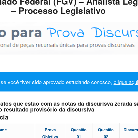
ado Federal (FGV) – Analista Legi
– Processo Legislativo
se você tiver sido aprovado estudando conosco,
clique aqu
atos que estão com as notas da discurisva zerada s
 resultado provisório da discursiva
cia
ome
Prova
Questão
Questão
Discurs
Objetiva
01
02