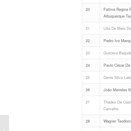
20
Fatima Regina R
Albuquerque Tau
21
Lilia De Melo Di
22
Pedro Ivo Marq
23
Gustavo Baquiã
24
Paulo César De 
25
Denis Silva Lab
26
João Meireles 
27
Thadeu De Castr
Carvalho
28
Wagner Teodoro
Ranking Senado
Federal – FGV –