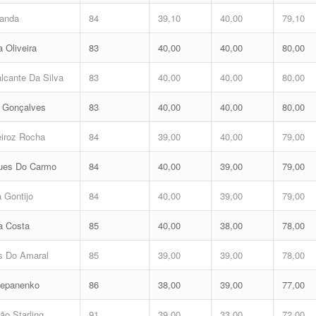
randa
84
39,10
40,00
79,10
 Oliveira
83
40,00
40,00
80,00
lcante Da Silva
83
40,00
40,00
80,00
 Gonçalves
83
40,00
40,00
80,00
iroz Rocha
84
39,00
40,00
79,00
gues Do Carmo
84
40,00
39,00
79,00
 Gontijo
84
40,00
39,00
79,00
a Costa
85
40,00
38,00
78,00
s Do Amaral
85
39,00
39,00
78,00
Stepanenko
86
38,00
39,00
77,00
ão Starling
91
39,00
33,00
72,00