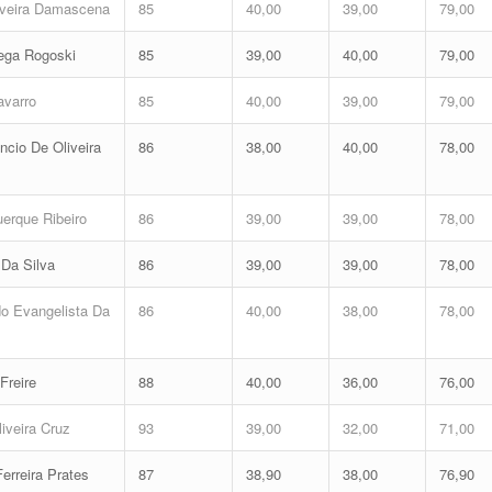
iveira Damascena
85
40,00
39,00
79,00
ega Rogoski
85
39,00
40,00
79,00
avarro
85
40,00
39,00
79,00
cio De Oliveira
86
38,00
40,00
78,00
erque Ribeiro
86
39,00
39,00
78,00
a Da Silva
86
39,00
39,00
78,00
o Evangelista Da
86
40,00
38,00
78,00
Freire
88
40,00
36,00
76,00
iveira Cruz
93
39,00
32,00
71,00
erreira Prates
87
38,90
38,00
76,90