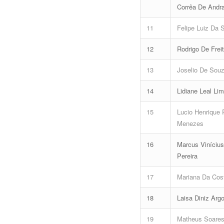
Corrêa De Andr
11
Felipe Luiz Da S
12
Rodrigo De Frei
13
Joselio De Souz
14
Lidiane Leal Li
15
Lucio Henrique 
Menezes
16
Marcus Vinícius
Pereira
17
Mariana Da Cos
18
Laisa Diniz Arg
19
Matheus Soares