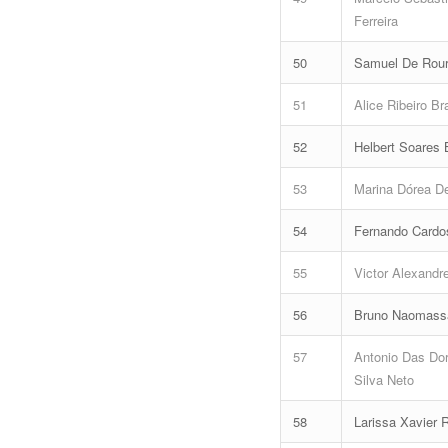
Ferreira
50
Samuel De Rou
51
Alice Ribeiro Br
52
Helbert Soares 
53
Marina Dórea D
54
Fernando Cardos
55
Victor Alexandr
56
Bruno Naomass
57
Antonio Das Dor
Silva Neto
58
Larissa Xavier 