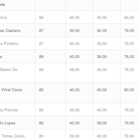
ade
ilva
86
40,00
40,00
80,00
tas Caetano
87
39,00
40,00
79,00
a Pinheiro
87
40,00
39,00
79,00
ma
88
40,00
38,00
78,00
Ribeiro De
88
38,00
40,00
78,00
 Vitral Couto
85
40,00
40,00
80,00
ta Peixoto
86
39,00
40,00
79,00
olo Lopes
86
40,00
39,00
79,00
 Torres Costa
86
39,00
40,00
79,00