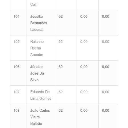
Calil
104
Jéssika
62
0,00
0,00
0,
Bernardes
Lacerda
105
Raianne
62
0,00
0,00
0,
Rocha
Amorim
106
Jônatas
62
0,00
0,00
0,
José Da
Silva
107
Eduardo De
62
0,00
0,00
0,
Lima Gomes
108
João Carlos
62
0,00
0,00
0,
Vieira
Beltrão