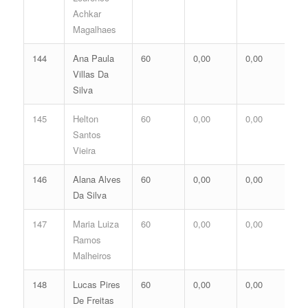
Achkar
Magalhaes
144
Ana Paula
60
0,00
0,00
0,
Villas Da
Silva
145
Helton
60
0,00
0,00
0,
Santos
Vieira
146
Alana Alves
60
0,00
0,00
0,
Da Silva
147
Maria Luiza
60
0,00
0,00
0,
Ramos
Malheiros
148
Lucas Pires
60
0,00
0,00
0,
De Freitas