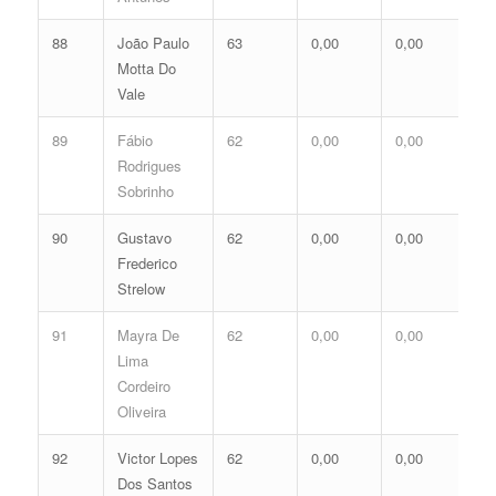
88
João Paulo
63
0,00
0,00
0,
Motta Do
Vale
89
Fábio
62
0,00
0,00
0,
Rodrigues
Sobrinho
90
Gustavo
62
0,00
0,00
0,
Frederico
Strelow
91
Mayra De
62
0,00
0,00
0,
Lima
Cordeiro
Oliveira
92
Victor Lopes
62
0,00
0,00
0,
Dos Santos