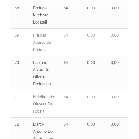
68
Rodrigo
64
0,00
0,00
0,
Kirchner
Locatelli
69
Priscila
64
0,00
0,00
0,
Aparecida
Batista
70
Fabiane
64
0,00
0,00
0,
Alves De
Oliveira
Rodrigues
71
Hidelbrando
64
0,00
0,00
0,
Oliveira Da
Rocha
72
Marco
64
0,00
0,00
0,
Antonio De
Assis Filho