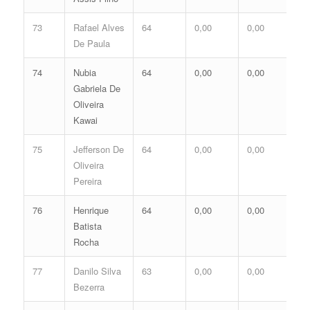
73
Rafael Alves
64
0,00
0,00
0,
De Paula
74
Nubia
64
0,00
0,00
0,
Gabriela De
Oliveira
Kawai
75
Jefferson De
64
0,00
0,00
0,
Oliveira
Pereira
76
Henrique
64
0,00
0,00
0,
Batista
Rocha
77
Danilo Silva
63
0,00
0,00
0,
Bezerra