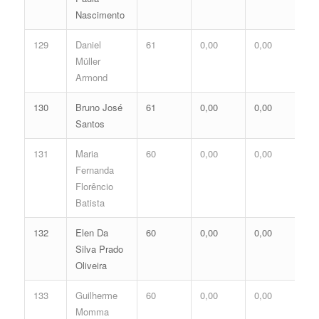
Nascimento
129
Daniel
61
0,00
0,00
0,
Müller
Armond
130
Bruno José
61
0,00
0,00
0,
Santos
131
Maria
60
0,00
0,00
0,
Fernanda
Florêncio
Batista
132
Elen Da
60
0,00
0,00
0,
Silva Prado
Oliveira
133
Guilherme
60
0,00
0,00
0,
Momma