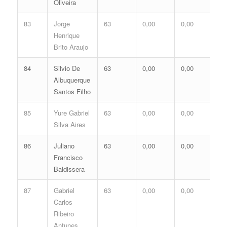
Oliveira
83
Jorge
63
0,00
0,00
0,
Henrique
Brito Araujo
84
Silvio De
63
0,00
0,00
0,
Albuquerque
Santos Filho
85
Yure Gabriel
63
0,00
0,00
0,
Silva Aires
86
Juliano
63
0,00
0,00
0,
Francisco
Baldissera
87
Gabriel
63
0,00
0,00
0,
Carlos
Ribeiro
Antunes