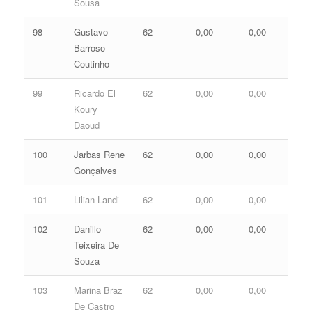
Sousa
98
Gustavo
62
0,00
0,00
0,
Barroso
Coutinho
99
Ricardo El
62
0,00
0,00
0,
Koury
Daoud
100
Jarbas Rene
62
0,00
0,00
0,
Gonçalves
101
Lilian Landi
62
0,00
0,00
0,
102
Danillo
62
0,00
0,00
0,
Teixeira De
Souza
103
Marina Braz
62
0,00
0,00
0,
De Castro