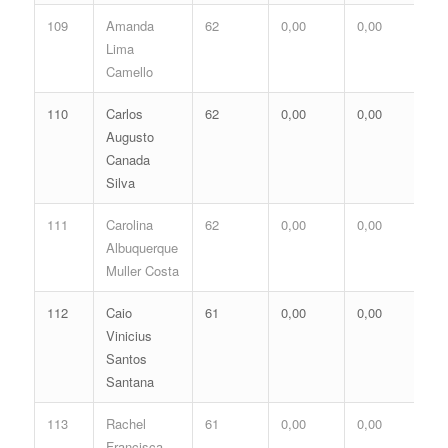
109
Amanda
62
0,00
0,00
0,
Lima
Camello
110
Carlos
62
0,00
0,00
0,
Augusto
Canada
Silva
111
Carolina
62
0,00
0,00
0,
Albuquerque
Muller Costa
112
Caio
61
0,00
0,00
0,
Vinicius
Santos
Santana
113
Rachel
61
0,00
0,00
0,
Francisca