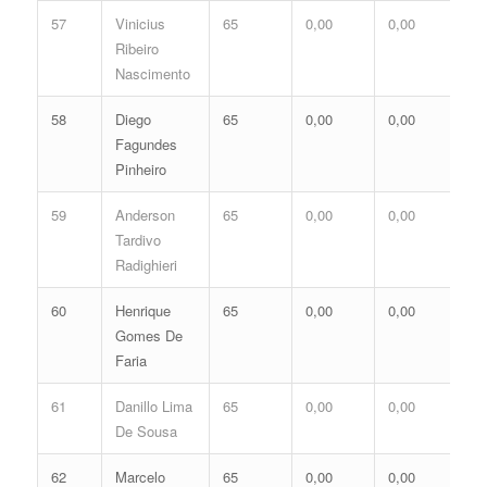
57
Vinicius
65
0,00
0,00
0,
Ribeiro
Nascimento
58
Diego
65
0,00
0,00
0,
Fagundes
Pinheiro
59
Anderson
65
0,00
0,00
0,
Tardivo
Radighieri
60
Henrique
65
0,00
0,00
0,
Gomes De
Faria
61
Danillo Lima
65
0,00
0,00
0,
De Sousa
62
Marcelo
65
0,00
0,00
0,