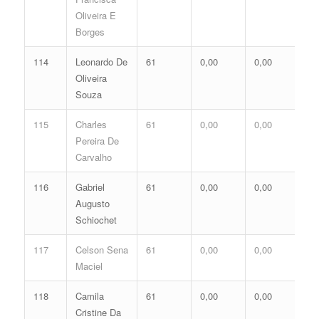
Oliveira E
Borges
114
Leonardo De
61
0,00
0,00
0,
Oliveira
Souza
115
Charles
61
0,00
0,00
0,
Pereira De
Carvalho
116
Gabriel
61
0,00
0,00
0,
Augusto
Schiochet
117
Celson Sena
61
0,00
0,00
0,
Maciel
118
Camila
61
0,00
0,00
0,
Cristine Da