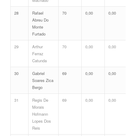
Machado
28
Rafael
70
0,00
0,00
0,
Abreu Do
Monte
Furtado
29
Arthur
70
0,00
0,00
0,
Ferraz
Catunda
30
Gabriel
69
0,00
0,00
0,
Soares Zica
Bergo
31
Regis De
69
0,00
0,00
0,
Morais
Hofmann
Lopes Dos
Reis