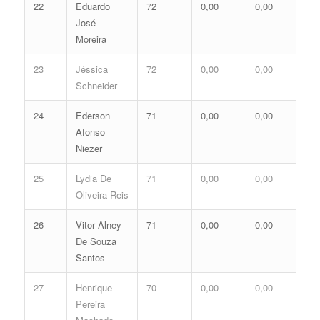
22
Eduardo
72
0,00
0,00
0,
José
Moreira
23
Jéssica
72
0,00
0,00
0,
Schneider
24
Ederson
71
0,00
0,00
0,
Afonso
Niezer
25
Lydia De
71
0,00
0,00
0,
Oliveira Reis
26
Vitor Alney
71
0,00
0,00
0,
De Souza
Santos
27
Henrique
70
0,00
0,00
0,
Pereira