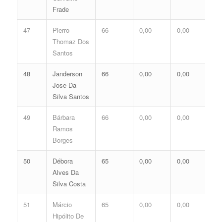
Frade
47
Pierro
66
0,00
0,00
0,
Thomaz Dos
Santos
48
Janderson
66
0,00
0,00
0,
Jose Da
Silva Santos
49
Bárbara
66
0,00
0,00
0,
Ramos
Borges
50
Débora
65
0,00
0,00
0,
Alves Da
Silva Costa
51
Márcio
65
0,00
0,00
0,
Hipólito De