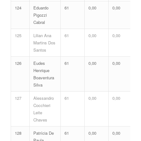
124
Eduardo
61
0,00
0,00
0,
Pigozzi
Cabral
125
Lilian Ana
61
0,00
0,00
0,
Martins Dos
Santos
126
Eudes
61
0,00
0,00
0,
Henrique
Boaventura
Silva
127
Alessandro
61
0,00
0,00
0,
Cocchieri
Leite
Chaves
128
Patrícia De
61
0,00
0,00
0,
Paula