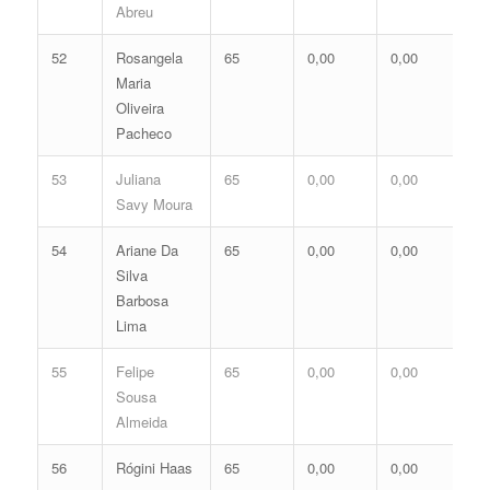
Abreu
52
Rosangela
65
0,00
0,00
0,
Maria
Oliveira
Pacheco
53
Juliana
65
0,00
0,00
0,
Savy Moura
54
Ariane Da
65
0,00
0,00
0,
Silva
Barbosa
Lima
55
Felipe
65
0,00
0,00
0,
Sousa
Almeida
56
Rógini Haas
65
0,00
0,00
0,