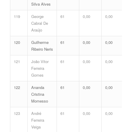
Silva Alves
119
George
61
0,00
0,00
0,
Cabral De
Araújo
120
Guilherme
61
0,00
0,00
0,
Ribeiro Neris
121
João Vitor
61
0,00
0,00
0,
Ferreira
Gomes
122
Ananda
61
0,00
0,00
0,
Cristina
Momesso
123
André
61
0,00
0,00
0,
Ferreira
Veiga