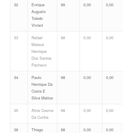
32
Enrique
69
0,00
0,00
0,
Augusto
Toledo
Viviani
33
Rafael
68
0,00
0,00
0,
Mateus
Henrique
Dos Santos
Pacheco
34
Paulo
68
0,00
0,00
0,
Henrique Da
Costa E
Silva Mattos
35
Aline Cosme
68
0,00
0,00
0,
Da Cunha
36
Thiago
68
0,00
0,00
0,