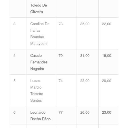
Toledo De
Oliveira
3
Carolina De
73
35,00
22,00
57
Farias
Brandão
Matayoshi
4
Cássio
79
31,00
19,00
50
Fernandes
Negreiro
5
Lucas
74
33,00
20,00
53
Mardio
Teixeira
Santos
6
Leonardo
77
26,00
23,00
49
Rocha Rêgo