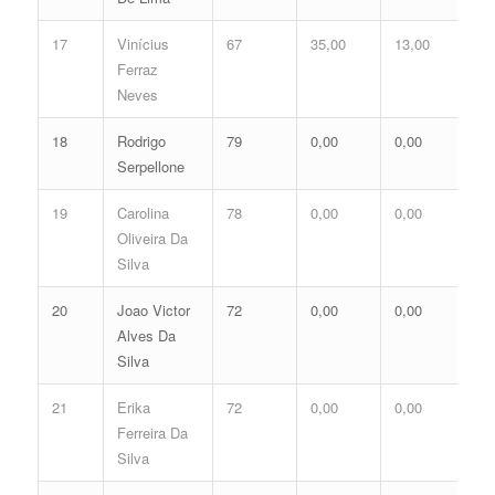
17
Vinícius
67
35,00
13,00
48
Ferraz
Neves
18
Rodrigo
79
0,00
0,00
0,
Serpellone
19
Carolina
78
0,00
0,00
0,
Oliveira Da
Silva
20
Joao Victor
72
0,00
0,00
0,
Alves Da
Silva
21
Erika
72
0,00
0,00
0,
Ferreira Da
Silva