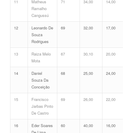
11
Matheus
71
34,00
14,00
48
Ramalho
Cangussú
12
Leonardo De
69
32,00
17,00
49
Souza
Rodrigues
13
Raiza Melo
67
30,10
20,00
50
Mota
14
Daniel
68
25,00
24,00
49
Souza Da
Conceição
15
Francisco
69
26,00
22,00
48
Jarbas Pinto
De Castro
16
Eder Soares
60
40,00
16,00
56
De Lima