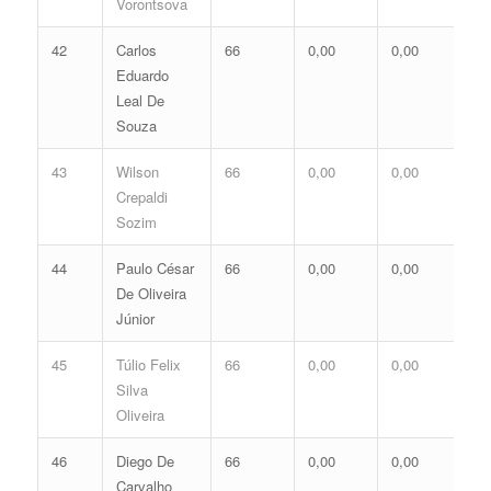
Vorontsova
42
Carlos
66
0,00
0,00
0,
Eduardo
Leal De
Souza
43
Wilson
66
0,00
0,00
0,
Crepaldi
Sozim
44
Paulo César
66
0,00
0,00
0,
De Oliveira
Júnior
45
Túlio Felix
66
0,00
0,00
0,
Silva
Oliveira
46
Diego De
66
0,00
0,00
0,
Carvalho