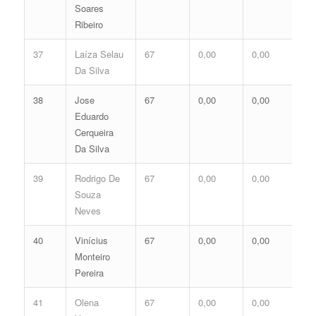
Soares
Ribeiro
37
Laíza Selau
67
0,00
0,00
0,
Da Silva
38
Jose
67
0,00
0,00
0,
Eduardo
Cerqueira
Da Silva
39
Rodrigo De
67
0,00
0,00
0,
Souza
Neves
40
Vinícius
67
0,00
0,00
0,
Monteiro
Pereira
41
Olena
67
0,00
0,00
0,