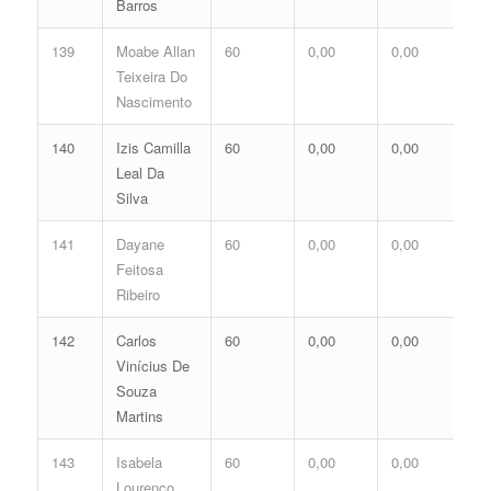
Barros
139
Moabe Allan
60
0,00
0,00
0,
Teixeira Do
Nascimento
140
Izis Camilla
60
0,00
0,00
0,
Leal Da
Silva
141
Dayane
60
0,00
0,00
0,
Feitosa
Ribeiro
142
Carlos
60
0,00
0,00
0,
Vinícius De
Souza
Martins
143
Isabela
60
0,00
0,00
0,
Lourenco