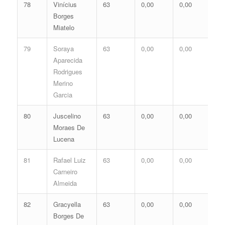
78
Vinícius
63
0,00
0,00
0,
Borges
Miatelo
79
Soraya
63
0,00
0,00
0,
Aparecida
Rodrigues
Merino
Garcia
80
Juscelino
63
0,00
0,00
0,
Moraes De
Lucena
81
Rafael Luiz
63
0,00
0,00
0,
Carneiro
Almeida
82
Gracyella
63
0,00
0,00
0,
Borges De