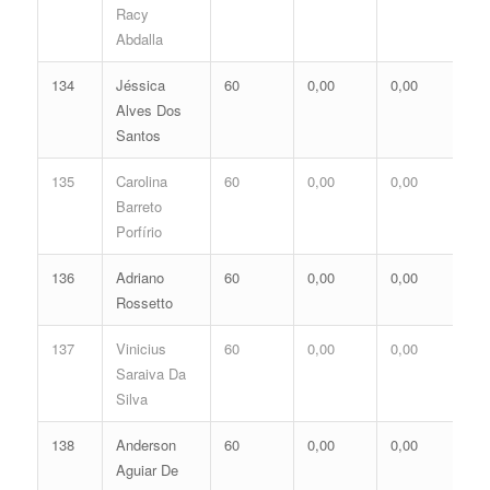
Racy
Abdalla
134
Jéssica
60
0,00
0,00
0,
Alves Dos
Santos
135
Carolina
60
0,00
0,00
0,
Barreto
Porfírio
136
Adriano
60
0,00
0,00
0,
Rossetto
137
Vinicius
60
0,00
0,00
0,
Saraiva Da
Silva
138
Anderson
60
0,00
0,00
0,
Aguiar De