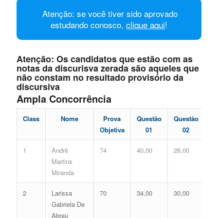
Atenção: se você tiver sido aprovado
estudando conosco,
clique aqui
!
Atenção: Os candidatos que estão com as
notas da discurisva zerada são aqueles que
não constam no resultado provisório da
discursiva
Ampla Concorrência
Class
Nome
Prova
Questão
Questão
Di
Objetiva
01
02
1
André
74
40,00
26,00
66
Martins
Miranda
2
Larissa
70
34,00
30,00
64
Gabriela De
Abreu