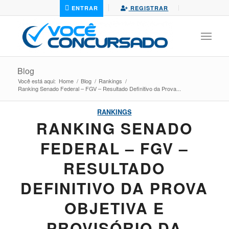
ENTRAR
REGISTRAR
Blog
Você está aqui:
Home
/
Blog
/
Rankings
/
Ranking Senado Federal – FGV – Resultado Definitivo da Prova...
RANKINGS
RANKING SENADO
FEDERAL – FGV –
RESULTADO
DEFINITIVO DA PROVA
OBJETIVA E
PROVISÓRIO DA