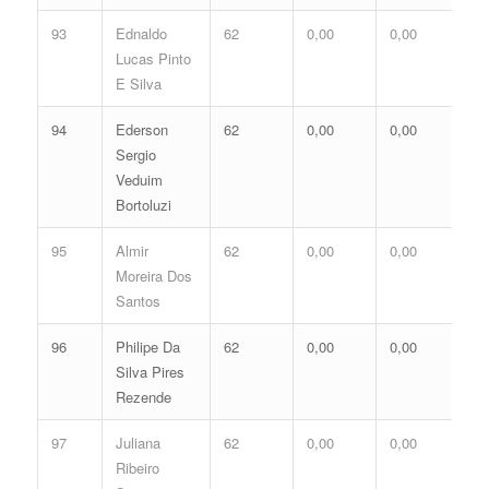
93
Ednaldo
62
0,00
0,00
0,
Lucas Pinto
E Silva
94
Ederson
62
0,00
0,00
0,
Sergio
Veduim
Bortoluzi
95
Almir
62
0,00
0,00
0,
Moreira Dos
Santos
96
Philipe Da
62
0,00
0,00
0,
Silva Pires
Rezende
97
Juliana
62
0,00
0,00
0,
Ribeiro