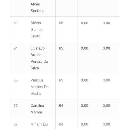
Alves
Santana
63
Aléxia
65
0,00
0,00
0,
Gomes
Cristo
64
Gustavo
65
0,00
0,00
0,
Arruda
Pereira Da
Silva
65
Vinicius
65
0,00
0,00
0,
Martins Da
Rocha
66
Carolina
64
0,00
0,00
0,
Momm
67
Miriam Liu
64
0,00
0,00
0,