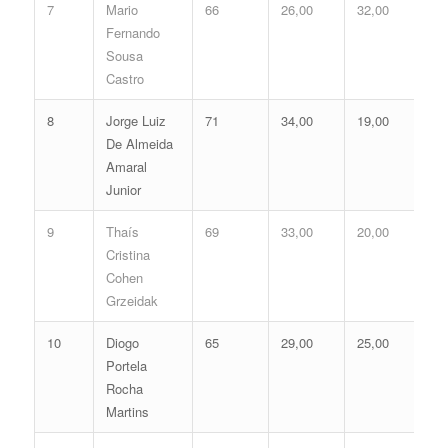
7
Mario
66
26,00
32,00
58
Fernando
Sousa
Castro
8
Jorge Luiz
71
34,00
19,00
53
De Almeida
Amaral
Junior
9
Thaís
69
33,00
20,00
53
Cristina
Cohen
Grzeidak
10
Diogo
65
29,00
25,00
54
Portela
Rocha
Martins