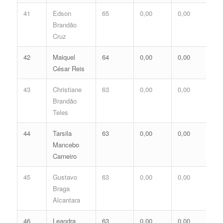
41
Edson
65
0,00
0,00
0,
Brandão
Cruz
42
Maiquel
64
0,00
0,00
0,
César Reis
43
Christiane
63
0,00
0,00
0,
Brandão
Teles
44
Tarsila
63
0,00
0,00
0,
Mancebo
Carneiro
45
Gustavo
63
0,00
0,00
0,
Braga
Alcantara
46
Leandra
63
0,00
0,00
0,