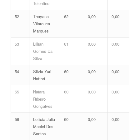
Tolentino
52
Thayana
62
0,00
0,00
0,
Vilarouca
Marques
53
Lillian
61
0,00
0,00
0,
Gomes Da
Silva
54
Silvia Yuri
60
0,00
0,00
0,
Hattori
55
Naiara
60
0,00
0,00
0,
Ribeiro
Gonçalves
56
Letícia Júlia
60
0,00
0,00
0,
Maciel Dos
Santos