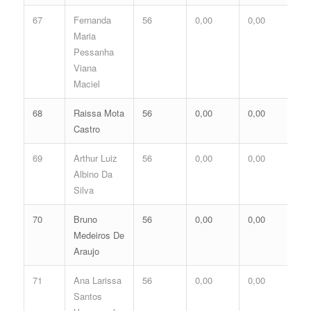
67
Fernanda
56
0,00
0,00
0,
Maria
Pessanha
Viana
Maciel
68
Raissa Mota
56
0,00
0,00
0,
Castro
69
Arthur Luiz
56
0,00
0,00
0,
Albino Da
Silva
70
Bruno
56
0,00
0,00
0,
Medeiros De
Araujo
71
Ana Larissa
56
0,00
0,00
0,
Santos