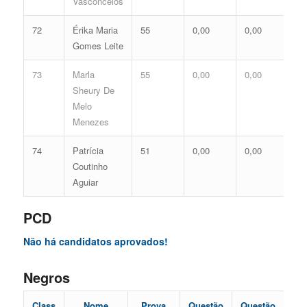
Vasconcelos
72
Érika Maria
55
0,00
0,00
0,
Gomes Leite
73
Marla
55
0,00
0,00
0,
Sheury De
Melo
Menezes
74
Patrícia
51
0,00
0,00
0,
Coutinho
Aguiar
PCD
Não há candidatos aprovados!
Negros
Class
Nome
Prova
Questão
Questão
Dis