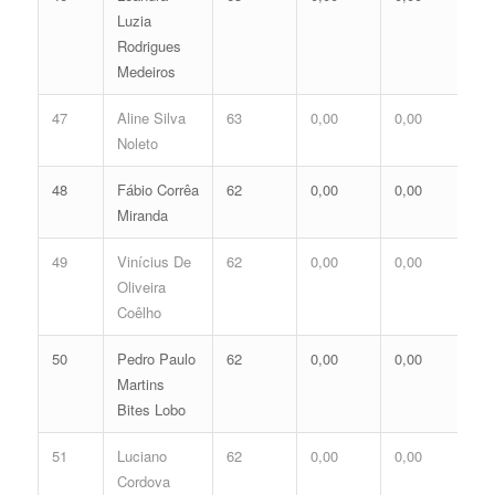
Luzia
Rodrigues
Medeiros
47
Aline Silva
63
0,00
0,00
0,
Noleto
48
Fábio Corrêa
62
0,00
0,00
0,
Miranda
49
Vinícius De
62
0,00
0,00
0,
Oliveira
Coêlho
50
Pedro Paulo
62
0,00
0,00
0,
Martins
Bites Lobo
51
Luciano
62
0,00
0,00
0,
Cordova