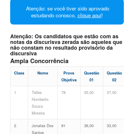
Atenção: se você tiver sido aprovado
estudando conosco,
clique aqui
!
Atenção: Os candidatos que estão com as
notas da discurisva zerada são aqueles que
não constam no resultado provisório da
discursiva
Ampla Concorrência
Class
Nome
Prova
Questão
Questão
Di
Objetiva
01
02
1
Talles
78
35,00
37,00
72
Humberto
Souza
Moreira
2
Jonatas Dos
81
36,00
33,00
69
Santos