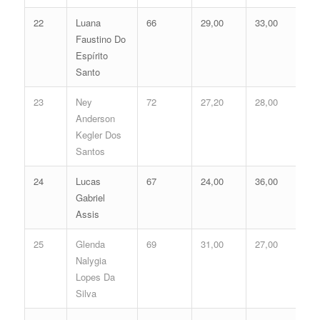
22
Luana
66
29,00
33,00
62
Faustino Do
Espírito
Santo
23
Ney
72
27,20
28,00
55
Anderson
Kegler Dos
Santos
24
Lucas
67
24,00
36,00
60
Gabriel
Assis
25
Glenda
69
31,00
27,00
58
Nalygia
Lopes Da
Silva