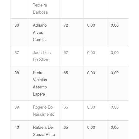
Teixeira
Barbosa
36
Adriano
72
0,00
0,00
0,
Alves
Correia
37
Jade Dias
67
0,00
0,00
0,
Da Silva
38
Pedro
65
0,00
0,00
0,
Vinicius
Asterito
Lapera
39
Rogerio Do
65
0,00
0,00
0,
Nascimento
40
Rafaela De
65
0,00
0,00
0,
Souza Pinto