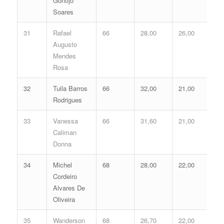
Gontijo
Soares
31
Rafael
66
28,00
26,00
54
Augusto
Mendes
Rosa
32
Tuila Barros
66
32,00
21,00
53
Rodrigues
33
Vanessa
66
31,60
21,00
52
Caliman
Donna
34
Michel
68
28,00
22,00
50
Cordeiro
Alvares De
Oliveira
35
Wanderson
68
26,70
22,00
48