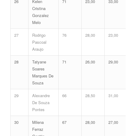
26
Kelen
71
23,00
33,00
56
Cristina
Gonzalez
Melo
27
Rodrigo
76
28,00
23,00
51
Pascoal
Araujo
28
Tatyane
71
26,00
29,00
55
Soares
Marques De
Souza
29
Alexandre
66
28,50
31,00
59
De Souza
Pontes
30
Milena
67
28,00
27,00
55
Ferraz