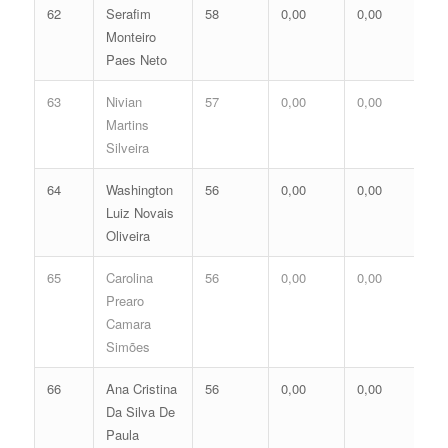
62
Serafim
58
0,00
0,00
0,
Monteiro
Paes Neto
63
Nivian
57
0,00
0,00
0,
Martins
Silveira
64
Washington
56
0,00
0,00
0,
Luiz Novais
Oliveira
65
Carolina
56
0,00
0,00
0,
Prearo
Camara
Simões
66
Ana Cristina
56
0,00
0,00
0,
Da Silva De
Paula