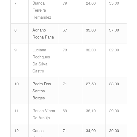
7
Bianca
79
24,00
35,00
59
Ferreira
Hernandez
8
Adriano
67
33,00
37,00
70
Rocha Faria
9
Luciana
73
32,00
32,00
64
Rodrigues
Da Silva
Castro
10
Pedro Dos
71
27,50
38,00
65
Santos
Borges
11
Renan Viana
69
38,10
29,00
67
De Araújo
12
Carlos
71
34,00
30,00
64