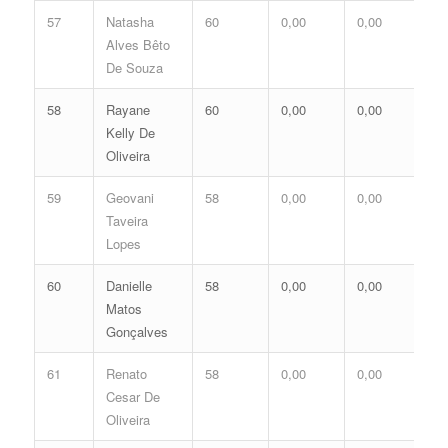
57
Natasha
60
0,00
0,00
0,
Alves Bêto
De Souza
58
Rayane
60
0,00
0,00
0,
Kelly De
Oliveira
59
Geovani
58
0,00
0,00
0,
Taveira
Lopes
60
Danielle
58
0,00
0,00
0,
Matos
Gonçalves
61
Renato
58
0,00
0,00
0,
Cesar De
Oliveira