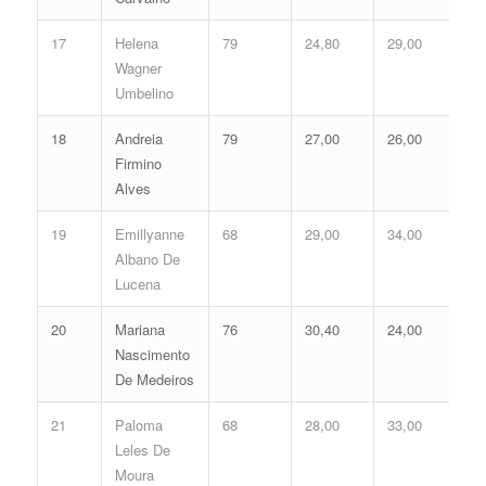
17
Helena
79
24,80
29,00
53
Wagner
Umbelino
18
Andreia
79
27,00
26,00
53
Firmino
Alves
19
Emillyanne
68
29,00
34,00
63
Albano De
Lucena
20
Mariana
76
30,40
24,00
54
Nascimento
De Medeiros
21
Paloma
68
28,00
33,00
61
Leles De
Moura