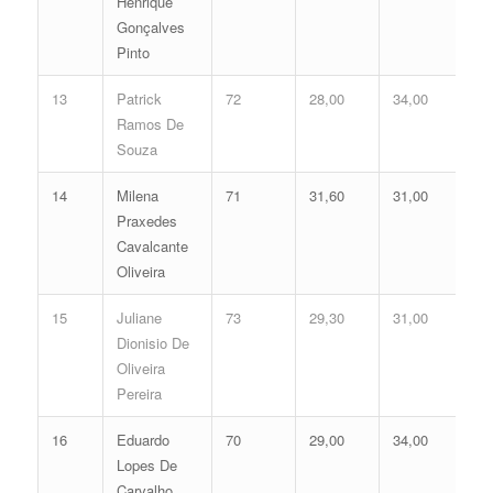
Henrique
Gonçalves
Pinto
13
Patrick
72
28,00
34,00
62
Ramos De
Souza
14
Milena
71
31,60
31,00
62
Praxedes
Cavalcante
Oliveira
15
Juliane
73
29,30
31,00
60
Dionisio De
Oliveira
Pereira
16
Eduardo
70
29,00
34,00
63
Lopes De
Carvalho