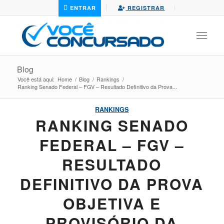
ENTRAR
REGISTRAR
Blog
Você está aqui:
Home
/
Blog
/
Rankings
/
Ranking Senado Federal – FGV – Resultado Definitivo da Prova...
RANKINGS
RANKING SENADO
FEDERAL – FGV –
RESULTADO
DEFINITIVO DA PROVA
OBJETIVA E
PROVISÓRIO DA