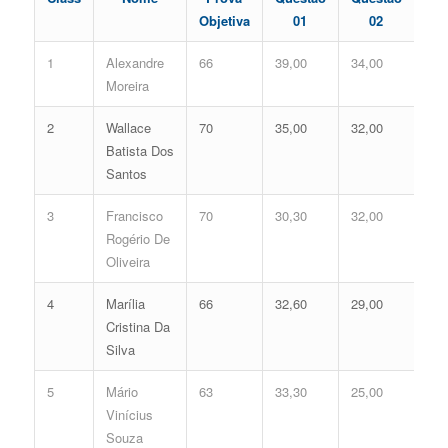
Objetiva
01
02
1
Alexandre
66
39,00
34,00
73,
Moreira
2
Wallace
70
35,00
32,00
67,
Batista Dos
Santos
3
Francisco
70
30,30
32,00
62,
Rogério De
Oliveira
4
Marília
66
32,60
29,00
61,
Cristina Da
Silva
5
Mário
63
33,30
25,00
58,
Vinícius
Souza