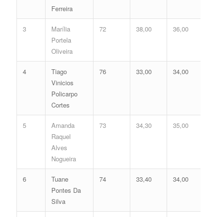
Ferreira
3
Marília
72
38,00
36,00
74
Portela
Oliveira
4
Tiago
76
33,00
34,00
67
Vinicios
Policarpo
Cortes
5
Amanda
73
34,30
35,00
69
Raquel
Alves
Nogueira
6
Tuane
74
33,40
34,00
67
Pontes Da
Silva