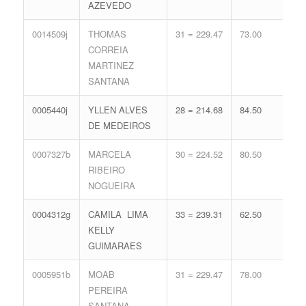
AZEVEDO
0014509j
THOMAS
31 = 229.47
73.00
17 
CORREIA
74.
MARTINEZ
SANTANA
0005440j
YLLEN ALVES
28 = 214.68
84.50
18 
DE MEDEIROS
77.
0007327b
MARCELA
30 = 224.52
80.50
16 
RIBEIRO
71.
NOGUEIRA
0004312g
CAMILA LIMA
33 = 239.31
62.50
17 
KELLY
74.
GUIMARAES
0005951b
MOAB
31 = 229.47
78.00
15 
PEREIRA
68.
SANTANA