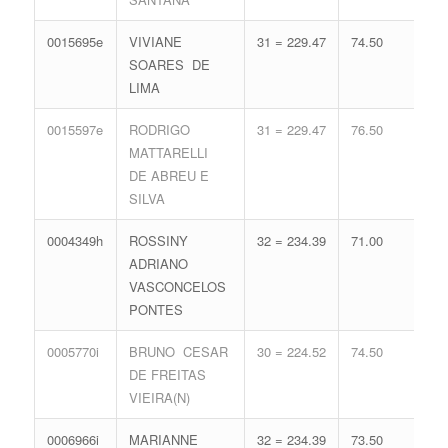
0015695e
VIVIANE
31 = 229.47
74.50
16 
SOARES DE
71.
LIMA
0015597e
RODRIGO
31 = 229.47
76.50
15 
MATTARELLI
68.
DE ABREU E
SILVA
0004349h
ROSSINY
32 = 234.39
71.00
15 
ADRIANO
68.
VASCONCELOS
PONTES
0005770i
BRUNO CESAR
30 = 224.52
74.50
17 
DE FREITAS
74.
VIEIRA(N)
0006966i
MARIANNE
32 = 234.39
73.50
14 