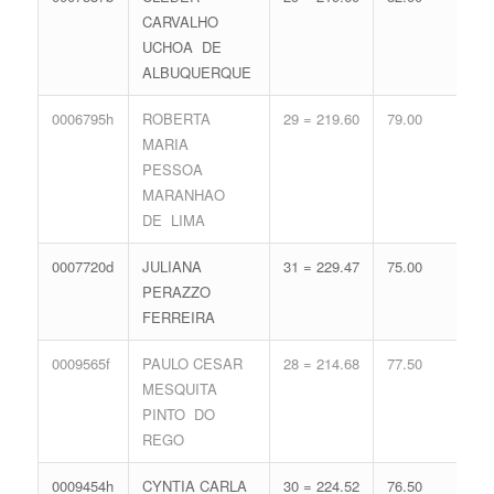
CARVALHO
65.
UCHOA DE
ALBUQUERQUE
0006795h
ROBERTA
29 = 219.60
79.00
15 
MARIA
68.
PESSOA
MARANHAO
DE LIMA
0007720d
JULIANA
31 = 229.47
75.00
13 
PERAZZO
62.
FERREIRA
0009565f
PAULO CESAR
28 = 214.68
77.50
17 
MESQUITA
74.
PINTO DO
REGO
0009454h
CYNTIA CARLA
30 = 224.52
76.50
14 