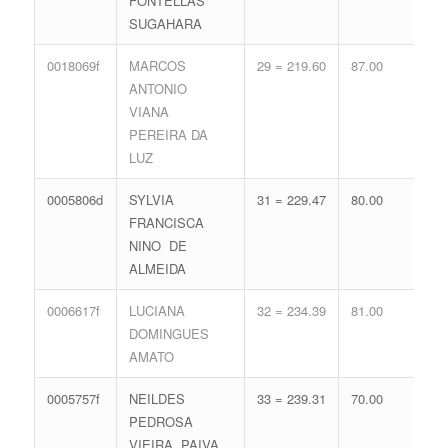
FONTELLAS
62.
SUGAHARA
0018069f
MARCOS
29 = 219.60
87.00
17 
ANTONIO
74.
VIANA
PEREIRA DA
LUZ
0005806d
SYLVIA
31 = 229.47
80.00
16 
FRANCISCA
71.
NINO DE
ALMEIDA
0006617f
LUCIANA
32 = 234.39
81.00
14 
DOMINGUES
65.
AMATO
0005757f
NEILDES
33 = 239.31
70.00
16 
PEDROSA
71.
VIEIRA PAIVA