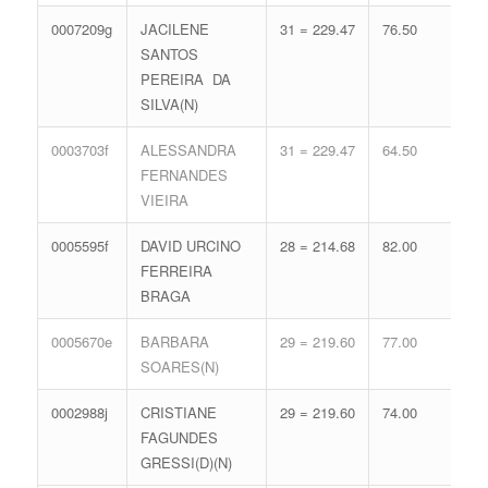
0007209g
JACILENE
31 = 229.47
76.50
12 
SANTOS
59.
PEREIRA DA
SILVA(N)
0003703f
ALESSANDRA
31 = 229.47
64.50
16 
FERNANDES
71.
VIEIRA
0005595f
DAVID URCINO
28 = 214.68
82.00
15 
FERREIRA
68.
BRAGA
0005670e
BARBARA
29 = 219.60
77.00
15 
SOARES(N)
68.
0002988j
CRISTIANE
29 = 219.60
74.00
16 
FAGUNDES
71.
GRESSI(D)(N)