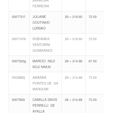
BARBOSA
FERREIRA
0007721f
JULIANE
29 = 219.60
72.00
14 
COUTINHO
65.
LORDAO
0007747b
RUBIANKA
29 = 219.60
72.00
14 
VENTURINI
65.
GUIMARAES
0007520g
MARCIO NILO
28 = 214.68
67.50
17 
KOJI NAKAI
74.
0003882j
AMANDA
28 = 214.68
73.00
15 
PONTES DE SA
68.
MARQUIM
0007583i
CAMILLA DAVIS
28 = 214.68
73.00
15 
PERRELLI DE
68.
AYALLA