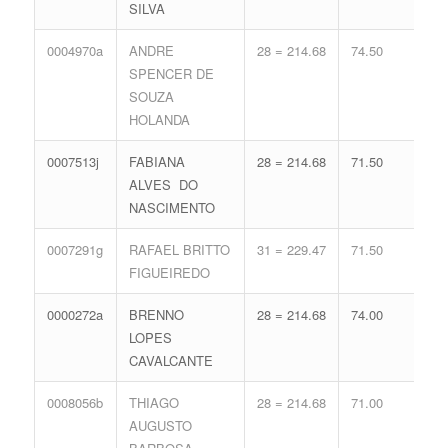
SILVA
0004970a
ANDRE
28 = 214.68
74.50
15 
SPENCER DE
68.
SOUZA
HOLANDA
0007513j
FABIANA
28 = 214.68
71.50
16 
ALVES DO
71.
NASCIMENTO
0007291g
RAFAEL BRITTO
31 = 229.47
71.50
11 
FIGUEIREDO
56.
0000272a
BRENNO
28 = 214.68
74.00
15 
LOPES
68.
CAVALCANTE
0008056b
THIAGO
28 = 214.68
71.00
16 
AUGUSTO
71.