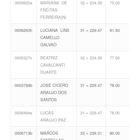
0005620a
MARIANA DE
32 = 234.39
75.00
17 
FREITAS
74.
FERREIRA(N)
0006263h
LUCIANA LINS
31 = 229.47
91.50
13 
CAMELLO
62.
GALVAO
0005327c
BEATRIZ
32 = 234.39
77.50
16 
CAVALCANTI
71.
DUARTE
0003794b
JOSE CICERO
31 = 229.47
78.00
17 
ARAUJO DOS
74.
SANTOS
0006494e
LUCAS
31 = 229.47
78.00
17 
ARAUJO PAZ
74.
0006713b
MARCOS
33 = 239.31
80.00
13 