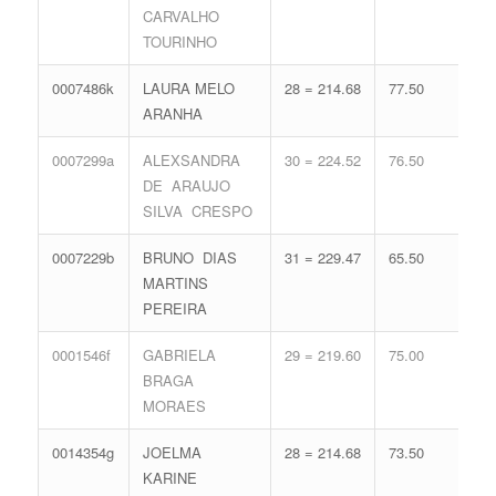
CARVALHO
59.
TOURINHO
0007486k
LAURA MELO
28 = 214.68
77.50
16 
ARANHA
71.
0007299a
ALEXSANDRA
30 = 224.52
76.50
13 
DE ARAUJO
62.
SILVA CRESPO
0007229b
BRUNO DIAS
31 = 229.47
65.50
15 
MARTINS
68.
PEREIRA
0001546f
GABRIELA
29 = 219.60
75.00
15 
BRAGA
68.
MORAES
0014354g
JOELMA
28 = 214.68
73.50
17 
KARINE
74.