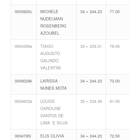
0003920c
MICHELE
34 = 244.23
77.00
17 
NUDELMAN
74.
ROSENBERG
AZOUBEL
0004356e
TIAGO
33 = 239.31
78.50
18 
AUGUSTO
77.
GALINDO
VALENTIM
0006029k
LARISSA
34 = 244.23
73.00
18 
NUNES MOTA
77.
0004633e
LOUISE
32 = 234.39
91.50
15 
CAROLINE
68.
SANTOS DE
LIMA E SILVA
0004795i
ELIS OLIVIA
34 = 244.23
72.50
18 