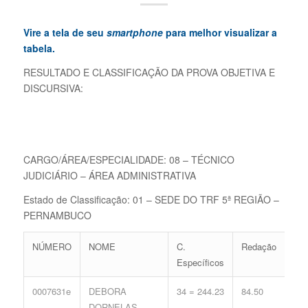
Vire a tela de seu
smartphone
para melhor visualizar a
tabela.
RESULTADO E CLASSIFICAÇÃO DA PROVA OBJETIVA E
DISCURSIVA:
CARGO/ÁREA/ESPECIALIDADE: 08 – TÉCNICO
JUDICIÁRIO – ÁREA ADMINISTRATIVA
Estado de Classificação: 01 – SEDE DO TRF 5ª REGIÃO –
PERNAMBUCO
NÚMERO
NOME
C.
Redação
C.
Específicos
Ger
0007631e
DEBORA
34 = 244.23
84.50
18 
DORNELAS
77.