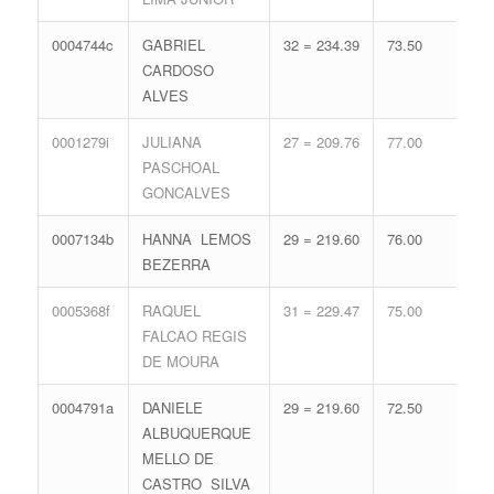
0004744c
GABRIEL
32 = 234.39
73.50
10 
CARDOSO
53.
ALVES
0001279i
JULIANA
27 = 209.76
77.00
17 
PASCHOAL
74.
GONCALVES
0007134b
HANNA LEMOS
29 = 219.60
76.00
14 
BEZERRA
65.
0005368f
RAQUEL
31 = 229.47
75.00
11 
FALCAO REGIS
56.
DE MOURA
0004791a
DANIELE
29 = 219.60
72.50
15 
ALBUQUERQUE
68.
MELLO DE
CASTRO SILVA