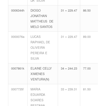
DA SILVA
0006344h
DIOGO
31 = 229.47
86.50
16 
JONATHAN
71.
MATTHEUS DE
MELO SANTOS
0000076a
LUCAS
31 = 229.47
89.00
15 
RAPHAEL DE
68.
OLIVEIRA
PEREIRA E
SILVA
0007861k
ELAINE CELLY
34 = 244.23
77.00
14 
XIMENES
65.
VENTURA(N)
0007735f
MARIA
33 = 239.31
81.50
14 
EDUARDA
65.
SOARES
PESTANA