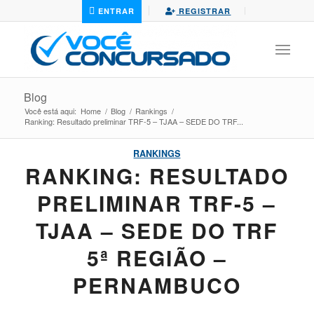
ENTRAR
REGISTRAR
Blog
Você está aqui:
Home
/
Blog
/
Rankings
/
Ranking: Resultado preliminar TRF-5 – TJAA – SEDE DO TRF...
RANKINGS
RANKING: RESULTADO
PRELIMINAR TRF-5 –
TJAA – SEDE DO TRF
5ª REGIÃO –
PERNAMBUCO