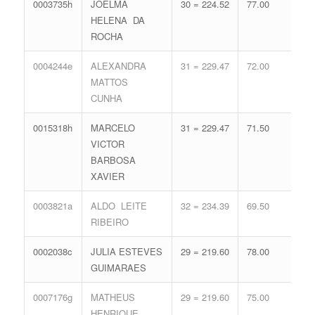
0003735h
JOELMA
30 = 224.52
77.00
15 
HELENA DA
68.
ROCHA
0004244e
ALEXANDRA
31 = 229.47
72.00
15 
MATTOS
68.
CUNHA
0015318h
MARCELO
31 = 229.47
71.50
15 
VICTOR
68.
BARBOSA
XAVIER
0003821a
ALDO LEITE
32 = 234.39
69.50
14 
RIBEIRO
65.
0002038c
JULIA ESTEVES
29 = 219.60
78.00
16 
GUIMARAES
71.
0007176g
MATHEUS
29 = 219.60
75.00
17 
HENRIQUE
74.