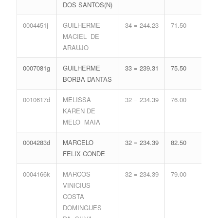
DOS SANTOS(N)
77.
0004451j
GUILHERME
34 = 244.23
71.50
18 
MACIEL DE
77.
ARAUJO
0007081g
GUILHERME
33 = 239.31
75.50
18 
BORBA DANTAS
77.
0010617d
MELISSA
32 = 234.39
76.00
19 
KAREN DE
80.
MELO MAIA
0004283d
MARCELO
32 = 234.39
82.50
16 
FELIX CONDE
71.
0004166k
MARCOS
32 = 234.39
79.00
17 
VINICIUS
74.
COSTA
DOMINGUES