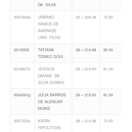
DA SILVA
65.
0007853a
URBANO
32 = 234.39
72.50
12 
RAMOS DE
59.
ANDRADE
LIMA FILHO
0010550i
TATIANA
28 = 214.68
80.00
16 
TORACI GOIS
71.
0019627h
JESSICA
29 = 219.60
81.00
14 
DAIANE DA
65.
SILVA GOMES
0004391g
JULIA BARROS
29 = 219.60
81.00
14 
DE ALENCAR
65.
MUNIZ
0007323e
KARIN
28 = 214.68
73.50
18 
HIPOLITO(N)
77.