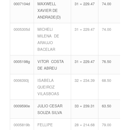
0007104d
MAXWELL
31 = 229.47
74.00
14 
XAVIER DE
65.
ANDRADE(D)
0005305d
MICHELI
31 = 229.47
74.00
14 
MILENA DE
65.
ARAUJO
BACELAR
0005198g
VITOR COSTA
31 = 229.47
76.50
13 
DE ABREU
62.
0006393j
ISABELA
32 = 234.39
68.50
14 
QUEIROZ
65.
VILASBOAS
0009590e
JULIO CESAR
33 = 239.31
63.50
14 
SOUZA SILVA
65.
0005819b
FELLIPE
28 = 214.68
79.00
17 