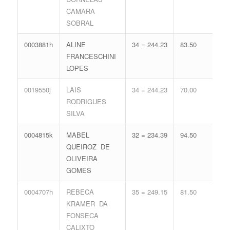
CAMARA
SOBRAL
0003881h
ALINE
34 = 244.23
83.50
18 
FRANCESCHINI
77.
LOPES
0019550j
LAIS
34 = 244.23
70.00
20 
RODRIGUES
83.
SILVA
0004815k
MABEL
32 = 234.39
94.50
15 
QUEIROZ DE
68.
OLIVEIRA
GOMES
0004707h
REBECA
35 = 249.15
81.50
14 
KRAMER DA
65.
FONSECA
CALIXTO