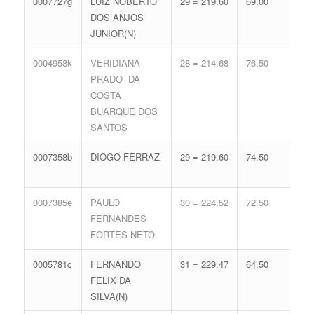
0007727g
LUIZ NOBERTO
29 = 219.60
69.00
16 
DOS ANJOS
71.
JUNIOR(N)
0004958k
VERIDIANA
28 = 214.68
76.50
15 
PRADO DA
68.
COSTA
BUARQUE DOS
SANTOS
0007358b
DIOGO FERRAZ
29 = 219.60
74.50
14 
65.
0007385e
PAULO
30 = 224.52
72.50
13 
FERNANDES
62.
FORTES NETO
0005781c
FERNANDO
31 = 229.47
64.50
14 
FELIX DA
65.
SILVA(N)