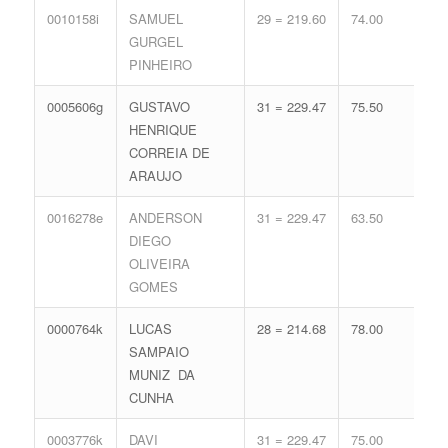
0010158i
SAMUEL
29 = 219.60
74.00
16 
GURGEL
71.
PINHEIRO
0005606g
GUSTAVO
31 = 229.47
75.50
12 
HENRIQUE
59.
CORREIA DE
ARAUJO
0016278e
ANDERSON
31 = 229.47
63.50
16 
DIEGO
71.
OLIVEIRA
GOMES
0000764k
LUCAS
28 = 214.68
78.00
16 
SAMPAIO
71.
MUNIZ DA
CUNHA
0003776k
DAVI
31 = 229.47
75.00
12 