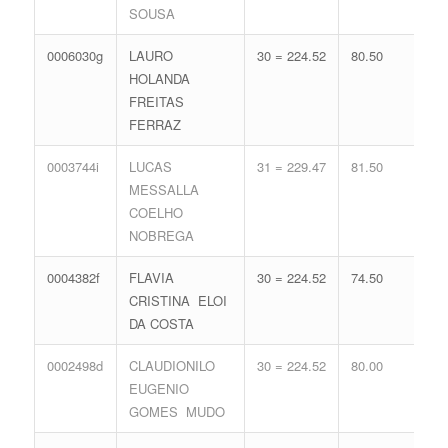
SOUSA
0006030g
LAURO
30 = 224.52
80.50
14 
HOLANDA
65.
FREITAS
FERRAZ
0003744i
LUCAS
31 = 229.47
81.50
12 
MESSALLA
59.
COELHO
NOBREGA
0004382f
FLAVIA
30 = 224.52
74.50
16 
CRISTINA ELOI
71.
DA COSTA
0002498d
CLAUDIONILO
30 = 224.52
80.00
14 
EUGENIO
65.
GOMES MUDO