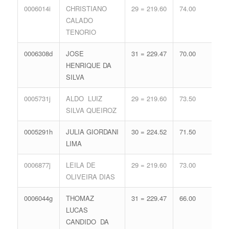
0006014i
CHRISTIANO
29 = 219.60
74.00
14 
CALADO
65.
TENORIO
0006308d
JOSE
31 = 229.47
70.00
12 
HENRIQUE DA
59.
SILVA
0005731j
ALDO LUIZ
29 = 219.60
73.50
14 
SILVA QUEIROZ
65.
0005291h
JULIA GIORDANI
30 = 224.52
71.50
13 
LIMA
62.
0006877j
LEILA DE
29 = 219.60
73.00
14 
OLIVEIRA DIAS
65.
0006044g
THOMAZ
31 = 229.47
66.00
13 
LUCAS
62.
CANDIDO DA