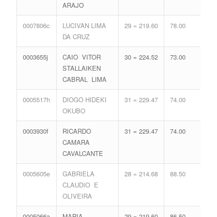
ARAJO
0007806c
LUCIVAN LIMA
29 = 219.60
78.00
17 
DA CRUZ
74.
0003655j
CAIO VITOR
30 = 224.52
73.00
17 
STALLAIKEN
74.
CABRAL LIMA
0005517h
DIOGO HIDEKI
31 = 229.47
74.00
15 
OKUBO
68.
0003930f
RICARDO
31 = 229.47
74.00
15 
CAMARA
68.
CAVALCANTE
0005605e
GABRIELA
28 = 214.68
88.50
15 
CLAUDIO E
68.
OLIVEIRA
0005066a
MARIA
29 = 219.60
86.50
14 