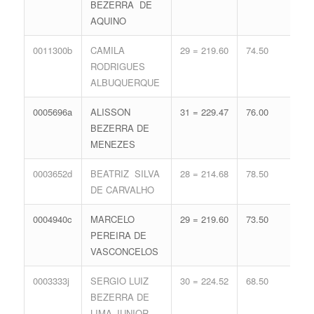
BEZERRA DE
AQUINO
0011300b
CAMILA
29 = 219.60
74.50
15 
RODRIGUES
68.
ALBUQUERQUE
0005696a
ALISSON
31 = 229.47
76.00
11 
BEZERRA DE
56.
MENEZES
0003652d
BEATRIZ SILVA
28 = 214.68
78.50
15 
DE CARVALHO
68.
0004940c
MARCELO
29 = 219.60
73.50
15 
PEREIRA DE
68.
VASCONCELOS
0003333j
SERGIO LUIZ
30 = 224.52
68.50
15 
BEZERRA DE
68.
LIMA JUNIOR