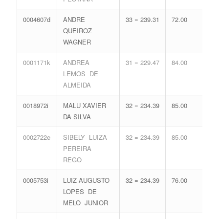
0004607d
ANDRE
33 = 239.31
72.00
17 
QUEIROZ
74.
WAGNER
0001171k
ANDREA
31 = 229.47
84.00
16 
LEMOS DE
71.
ALMEIDA
0018972i
MALU XAVIER
32 = 234.39
85.00
14 
DA SILVA
65.
0002722e
SIBELY LUIZA
32 = 234.39
85.00
14 
PEREIRA
65.
REGO
0005753i
LUIZ AUGUSTO
32 = 234.39
76.00
17 
LOPES DE
74.
MELO JUNIOR