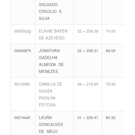
SALGADO
65.
OTACILIO E
SILVA
0005332g
ELAINE BAYER
32 = 234.39
70.00
15 
DE AZEVEDO
68.
0006487h
JONATHAN
33 = 239.31
68.00
14 
GADELHA
65.
ALMEIDA DE
MENEZES
0013058i
CAMILLA DE
29 = 219.60
78.50
17 
SOUZA
74.
PADILHA
FEITOSA
0007444f
LAURA
31 = 229.47
80.50
13 
GONCALVES
62.
DE MELO