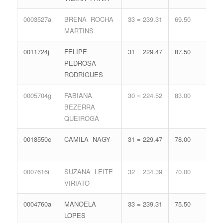
0003527a
BRENA ROCHA
33 = 239.31
69.50
16 
MARTINS
71.
0011724j
FELIPE
31 = 229.47
87.50
13 
PEDROSA
62.
RODRIGUES
0005704g
FABIANA
30 = 224.52
83.00
16 
BEZERRA
71.
QUEIROGA
0018550e
CAMILA NAGY
31 = 229.47
78.00
16 
71.
0007616i
SUZANA LEITE
32 = 234.39
70.00
17 
VIRIATO
74.
0004760a
MANOELA
33 = 239.31
75.50
13 
LOPES
62.