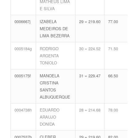
MATHEUS LIMA
74.
E SILVA
0006667j
IZABELA
29 = 219.60
77.00
16 
MEDEIROS DE
71.
LIMA BEZERRA
0005184g
RODRIGO
30 = 224.52
71.50
16 
ARGENTA
71.
TONIOLO
0005175f
MANOELA
31 = 229.47
66.50
16 
CRISTINA
71.
SANTOS
ALBUQUERQUE
0004738h
EDUARDO
28 = 214.68
78.00
17 
ARAUJO
74.
DONIDA
0007537b
CLEBER
29 = 219.60
82.00
14 