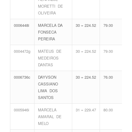
MORETTI DE
OLIVEIRA
0006448i
MARCELA DA
30 = 224.52
79.00
14 
FONSECA
65.
PEREIRA
0004472g
MATEUS DE
30 = 224.52
79.00
14 
MEDEIROS
65.
DANTAS
0006736c
DAYVSON
30 = 224.52
76.00
15 
CASSIANO
68.
LIMA DOS
SANTOS
0005946i
MARCELA
31 = 229.47
80.00
12 
AMARAL DE
59.
MELO