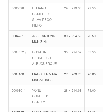
0005098c
ELMANO
29 = 219.60
72.50
15 
GOMES DA
68.
SILVA REGO
FILHO
0004751k
JOSE ANTONIO
30 = 224.52
70.50
14 
MUNIZ(N)
65.
0004052g
ROSALINE
30 = 224.52
67.50
15 
CARNEIRO DE
68.
ALBUQUERQUE
0004100c
MARCELA MAIA
27 = 209.76
76.00
17 
MAGALHAES
74.
0006801j
YONE
28 = 214.68
74.00
16 
CORDEIRO
71.
GONDIM