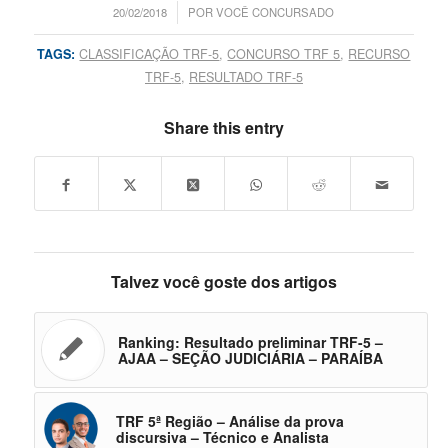
/
20/02/2018
POR
VOCÊ CONCURSADO
TAGS:
CLASSIFICAÇÃO TRF-5
,
CONCURSO TRF 5
,
RECURSO
TRF-5
,
RESULTADO TRF-5
Share this entry
Talvez você goste dos artigos
Ranking: Resultado preliminar TRF-5 –
AJAA – SEÇÃO JUDICIÁRIA – PARAÍBA
TRF 5ª Região – Análise da prova
discursiva – Técnico e Analista