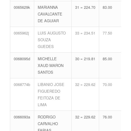
0065629k
MARIANNA
31 = 224.70
83.00
16 
CAVALCANTE
71.
DE AGUIAR
0065962j
LUIS AUGUSTO
33 = 234.51
77.50
14 
SOUZA
65.
GUEDES
0068095d
MICHELLE
30 = 219.81
85.00
16 
XAUD MARON
71.
SANTOS
0068774b
LIBANIO JOSE
32 = 229.62
70.00
17 
FIGUEREDO
74.
FEITOZA DE
LIMA
0066093a
RODRIGO
32 = 229.62
76.00
15 
CARVALHO
68.
FARIAS