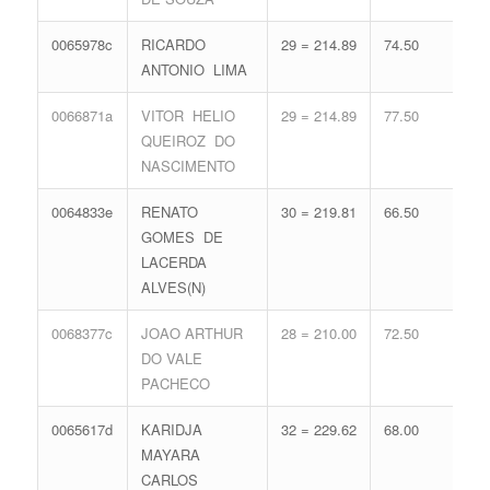
0065978c
RICARDO
29 = 214.89
74.50
16 
ANTONIO LIMA
71.
0066871a
VITOR HELIO
29 = 214.89
77.50
15 
QUEIROZ DO
68.
NASCIMENTO
0064833e
RENATO
30 = 219.81
66.50
17 
GOMES DE
74.
LACERDA
ALVES(N)
0068377c
JOAO ARTHUR
28 = 210.00
72.50
18 
DO VALE
77.
PACHECO
0065617d
KARIDJA
32 = 229.62
68.00
13 
MAYARA
62.
CARLOS