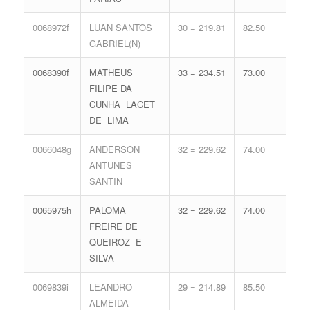
0068972f
LUAN SANTOS
30 = 219.81
82.50
16 
GABRIEL(N)
71.
0068390f
MATHEUS
33 = 234.51
73.00
14 
FILIPE DA
65.
CUNHA LACET
DE LIMA
0066048g
ANDERSON
32 = 229.62
74.00
15 
ANTUNES
68.
SANTIN
0065975h
PALOMA
32 = 229.62
74.00
15 
FREIRE DE
68.
QUEIROZ E
SILVA
0069839i
LEANDRO
29 = 214.89
85.50
16 
ALMEIDA
71.