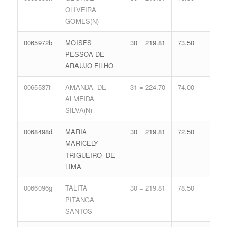
OLIVEIRA
71.
GOMES(N)
0065972b
MOISES
30 = 219.81
73.50
16 
PESSOA DE
71.
ARAUJO FILHO
0065537f
AMANDA DE
31 = 224.70
74.00
14 
ALMEIDA
65.
SILVA(N)
0068498d
MARIA
30 = 219.81
72.50
16 
MARICELY
71.
TRIGUEIRO DE
LIMA
0066096g
TALITA
30 = 219.81
78.50
14 
PITANGA
65.
SANTOS