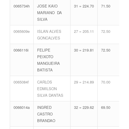
0065734h
JOSE KAIO
31 = 224.70
71.50
12 
MARIANO DA
59.
SILVA
0065609e
ISLAN ALVES
27 = 205.11
72.50
18 
GONCALVES
77.
0066116i
FELIPE
30 = 219.81
72.50
13 
PEIXOTO
62.
MANGUEIRA
BATISTA
0065084f
CARLOS
29 = 214.89
70.00
15 
EDMILSON
68.
SILVA DANTAS
0066014a
INGRED
32 = 229.62
69.50
10 
CASTRO
52.
BRANDAO