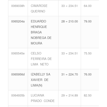
0069038h
CIMAROSE
33 = 234.51
64.00
16 
QUERINO
71.
0065204a
EDUARDO
28 = 210.00
79.00
19 
HENRIQUE
80.
BRAGA
NOBREGA DE
MOURA
0065545e
CELSO
33 = 234.51
75.50
12 
FERREIRA DE
59.
LIMA NETO
0065956d
IZABELLY SA
31 = 224.70
76.00
15 
XAVIER DE
68.
LIMA(N)
0064935b
LUCIANA
29 = 214.89
82.50
16 
PRADO CONDE
71.