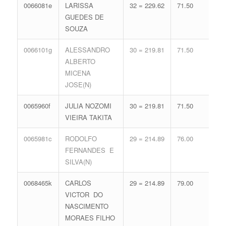
0066081e
LARISSA
32 = 229.62
71.50
13 
GUEDES DE
62.
SOUZA
0066101g
ALESSANDRO
30 = 219.81
71.50
16 
ALBERTO
71.
MICENA
JOSE(N)
0065960f
JULIA NOZOMI
30 = 219.81
71.50
16 
VIEIRA TAKITA
71.
0065981c
RODOLFO
29 = 214.89
76.00
16 
FERNANDES E
71.
SILVA(N)
0068465k
CARLOS
29 = 214.89
79.00
15 
VICTOR DO
68.
NASCIMENTO
MORAES FILHO