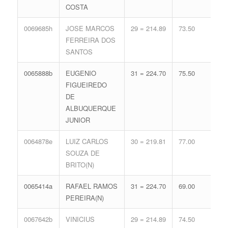
COSTA
0069685h
JOSE MARCOS
29 = 214.89
73.50
16 
FERREIRA DOS
71.
SANTOS
0065888b
EUGENIO
31 = 224.70
75.50
12 
FIGUEIREDO
59.
DE
ALBUQUERQUE
JUNIOR
0064878e
LUIZ CARLOS
30 = 219.81
77.00
13 
SOUZA DE
62.
BRITO(N)
0065414a
RAFAEL RAMOS
31 = 224.70
69.00
14 
PEREIRA(N)
65.
0067642b
VINICIUS
29 = 214.89
74.50
15 