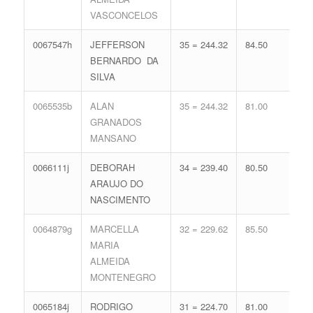
VASCONCELOS
0067547h
JEFFERSON
35 = 244.32
84.50
19 
BERNARDO DA
80.
SILVA
0065535b
ALAN
35 = 244.32
81.00
17 
GRANADOS
74.
MANSANO
0066111j
DEBORAH
34 = 239.40
80.50
17 
ARAUJO DO
74.
NASCIMENTO
0064879g
MARCELLA
32 = 229.62
85.50
16 
MARIA
71.
ALMEIDA
MONTENEGRO
0065184j
RODRIGO
31 = 224.70
81.00
18 