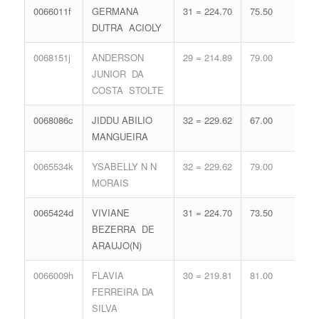
0066011f
GERMANA
31 = 224.70
75.50
15 
DUTRA ACIOLY
68.
0068151j
ANDERSON
29 = 214.89
79.00
17 
JUNIOR DA
74.
COSTA STOLTE
0068086c
JIDDU ABILIO
32 = 229.62
67.00
16 
MANGUEIRA
71.
0065534k
YSABELLY N N
32 = 229.62
79.00
12 
MORAIS
59.
0065424d
VIVIANE
31 = 224.70
73.50
15 
BEZERRA DE
68.
ARAUJO(N)
0066009h
FLAVIA
30 = 219.81
81.00
14 
FERREIRA DA
65.
SILVA