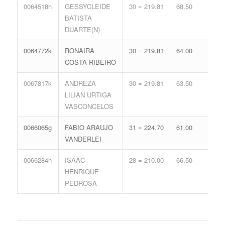
0064518h
GESSYCLEIDE
30 = 219.81
68.50
13 
BATISTA
62.
DUARTE(N)
0064772k
RONAIRA
30 = 219.81
64.00
14 
COSTA RIBEIRO
65.
0067817k
ANDREZA
30 = 219.81
63.50
14 
LILIAN URTIGA
65.
VASCONCELOS
0066065g
FABIO ARAUJO
31 = 224.70
61.00
13 
VANDERLEI
62.
0066284h
ISAAC
28 = 210.00
66.50
16 
HENRIQUE
71.
PEDROSA