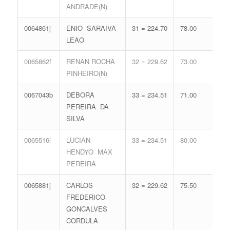
ANDRADE(N)
0064861j
ENIO SARAIVA
31 = 224.70
78.00
15 
LEAO
68.
0065862f
RENAN ROCHA
32 = 229.62
73.00
15 
PINHEIRO(N)
68.
0067043b
DEBORA
33 = 234.51
71.00
14 
PEREIRA DA
65.
SILVA
0065516i
LUCIAN
33 = 234.51
80.00
11 
HENDYO MAX
56.
PEREIRA
0065881j
CARLOS
32 = 229.62
75.50
14 
FREDERICO
65.
GONCALVES
CORDULA