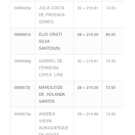
0065400a
JULIA COSTA
30 = 219.81
74.00
15 
DE PROENCA
68.
GOMES
0065551k
ELIO CRISTI
28 = 210.00
80.50
16 
SILVA
71.
SANTOS(N)
0065658g
GABRIEL DE
30 = 219.81
73.50
15 
FERREIRA
68.
LOPES LIRA
0065573j
MARCILEIDE
28 = 210.00
73.50
18 
DE HOLANDA
77.
SANTOS
0065879a
ANDREA
29 = 214.89
74.50
16 
VIEIRA
71.
ALBUQUERQUE
DE SOUZA