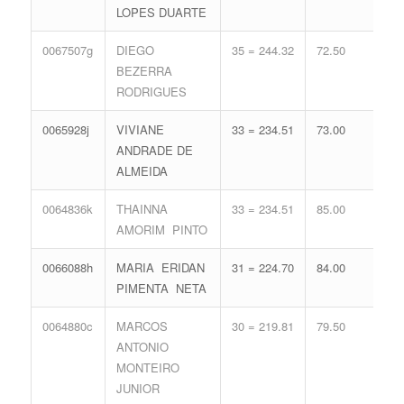
LOPES DUARTE
77.
0067507g
DIEGO
35 = 244.32
72.50
14 
BEZERRA
65.
RODRIGUES
0065928j
VIVIANE
33 = 234.51
73.00
17 
ANDRADE DE
74.
ALMEIDA
0064836k
THAINNA
33 = 234.51
85.00
13 
AMORIM PINTO
62.
0066088h
MARIA ERIDAN
31 = 224.70
84.00
16 
PIMENTA NETA
71.
0064880c
MARCOS
30 = 219.81
79.50
19 
ANTONIO
80.
MONTEIRO
JUNIOR