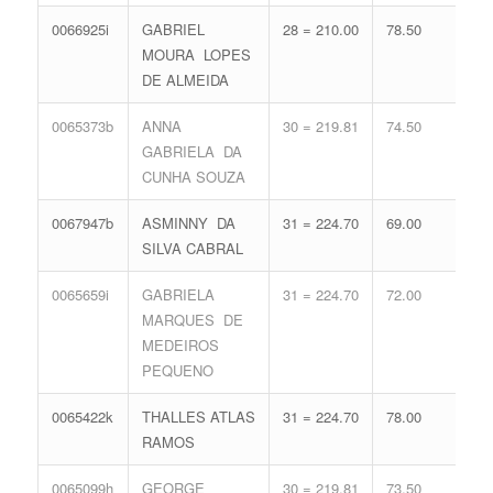
0066925i
GABRIEL
28 = 210.00
78.50
18 
MOURA LOPES
77.
DE ALMEIDA
0065373b
ANNA
30 = 219.81
74.50
16 
GABRIELA DA
71.
CUNHA SOUZA
0067947b
ASMINNY DA
31 = 224.70
69.00
16 
SILVA CABRAL
71.
0065659i
GABRIELA
31 = 224.70
72.00
15 
MARQUES DE
68.
MEDEIROS
PEQUENO
0065422k
THALLES ATLAS
31 = 224.70
78.00
13 
RAMOS
62.
0065099h
GEORGE
30 = 219.81
73.50
16 