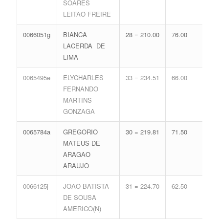
SOARES
68.
LEITAO FREIRE
0066051g
BIANCA
28 = 210.00
76.00
16 
LACERDA DE
71.
LIMA
0065495e
ELYCHARLES
33 = 234.51
66.00
11 
FERNANDO
56.
MARTINS
GONZAGA
0065784a
GREGORIO
30 = 219.81
71.50
14 
MATEUS DE
65.
ARAGAO
ARAUJO
0066125j
JOAO BATISTA
31 = 224.70
62.50
15 
DE SOUSA
68.
AMERICO(N)