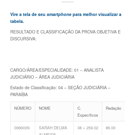
Vire a tela de seu
smartphone
para melhor visualizar a
tabela.
RESULTADO E CLASSIFICAÇÃO DA PROVA OBJETIVA E
DISCURSIVA:
CARGO/ÁREA/ESPECIALIDADE: 01 – ANALISTA
JUDICIÁRIO – ÁREA JUDICIÁRIA
Estado de Classificação: 04 – SEÇÃO JUDICIÁRIA –
PARAÍBA
NÚMERO
NOME
C.
Redação
C.
Específicos
Ger
0066035i
SARAH DELMA
38 = 259.02
86.00
18 
ALMEIDA
77.