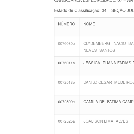
Estado de Classificação: 04 – SEÇÃO J
NÚMERO
NOME
0076030e
CLYDEMBERG INACIO B
NEVES SANTOS
0076011a
JESSICA RUANA FARIAS D
0072513e
DANILO CESAR MEDEIROS
0072509c
CAMILA DE FATIMA CAM
0072525a
JOALISON LIMA ALVES