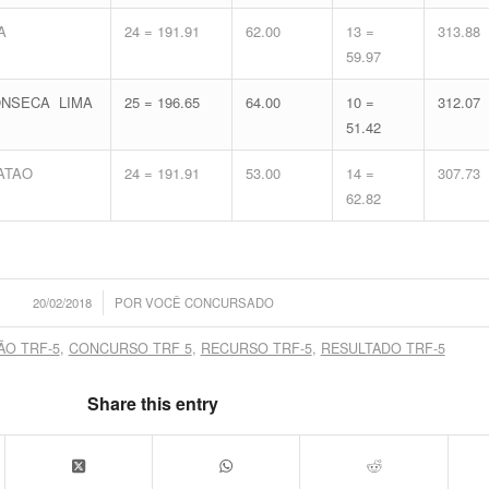
A
24 = 191.91
62.00
13 =
313.88
59.97
ONSECA LIMA
25 = 196.65
64.00
10 =
312.07
51.42
ATAO
24 = 191.91
53.00
14 =
307.73
62.82
/
20/02/2018
POR
VOCÊ CONCURSADO
ÃO TRF-5
,
CONCURSO TRF 5
,
RECURSO TRF-5
,
RESULTADO TRF-5
Share this entry