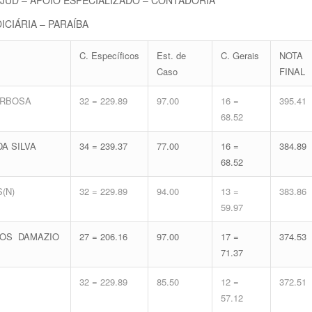
UDICIÁRIA – PARAÍBA
C. Específicos
Est. de
C. Gerais
NOTA
Caso
FINAL
ARBOSA
32 = 229.89
97.00
16 =
395.41
68.52
A SILVA
34 = 239.37
77.00
16 =
384.89
68.52
(N)
32 = 229.89
94.00
13 =
383.86
59.97
POS DAMAZIO
27 = 206.16
97.00
17 =
374.53
71.37
32 = 229.89
85.50
12 =
372.51
57.12