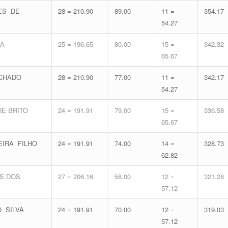
DES DE
28 = 210.90
89.00
11 =
354.17
54.27
SA
25 = 196.65
80.00
15 =
342.32
65.67
CHADO
28 = 210.90
77.00
11 =
342.17
54.27
E BRITO
24 = 191.91
79.00
15 =
336.58
65.67
EIRA FILHO
24 = 191.91
74.00
14 =
328.73
62.82
ES DOS
27 = 206.16
58.00
12 =
321.28
57.12
 SILVA
24 = 191.91
70.00
12 =
319.03
57.12