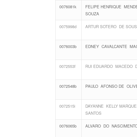
0076081k
FELIPE HENRIQUE MEN
SOUZA
0075998d
ARTUR SOTERO DE SOU
0076003b
EDNEY CAVALCANTE MA
0072553f
RUI EDUARDO MACEDO D
0072548b
PAULO AFONSO DE OLIV
0072515i
DAYANNE KELLY MARQU
SANTOS
0076065b
ALVARO DO NASCIMENTO