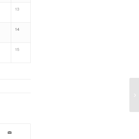
13
14
15
Ra
– 
JU