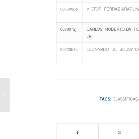
0076096b
VICTOR FERRAZ ARARUN
0076072j
CARLOS ROBERTO DA F
JR
0072351e
LEONARDO DE SOUSA C
Ranking: Resultado preliminar TRF-5
– AJ Contadoria – SEÇÃO
TAGS:
CLASSIFICAÇ
JUDICIÁRIA...