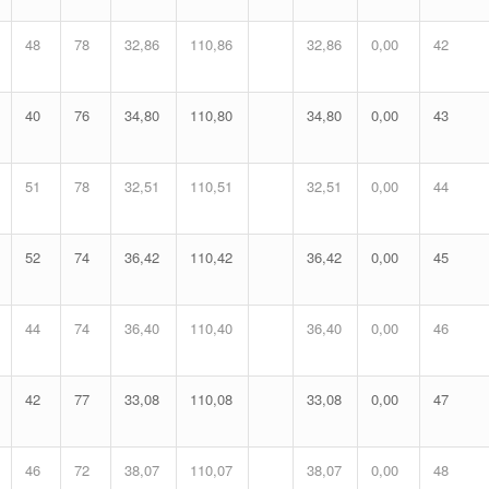
48
78
32,86
110,86
32,86
0,00
42
40
76
34,80
110,80
34,80
0,00
43
51
78
32,51
110,51
32,51
0,00
44
52
74
36,42
110,42
36,42
0,00
45
44
74
36,40
110,40
36,40
0,00
46
42
77
33,08
110,08
33,08
0,00
47
46
72
38,07
110,07
38,07
0,00
48