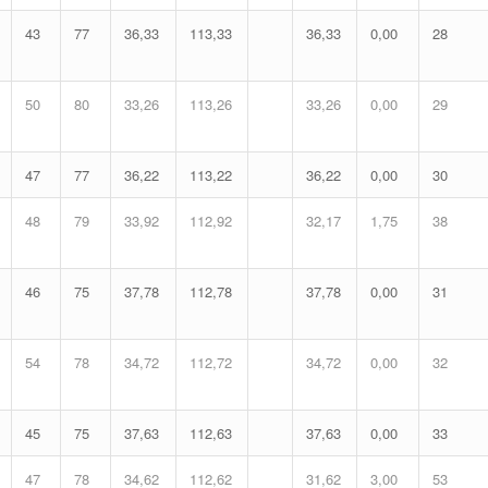
43
77
36,33
113,33
36,33
0,00
28
50
80
33,26
113,26
33,26
0,00
29
47
77
36,22
113,22
36,22
0,00
30
48
79
33,92
112,92
32,17
1,75
38
46
75
37,78
112,78
37,78
0,00
31
54
78
34,72
112,72
34,72
0,00
32
45
75
37,63
112,63
37,63
0,00
33
47
78
34,62
112,62
31,62
3,00
53