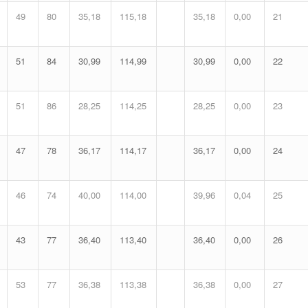
49
80
35,18
115,18
35,18
0,00
21
51
84
30,99
114,99
30,99
0,00
22
51
86
28,25
114,25
28,25
0,00
23
47
78
36,17
114,17
36,17
0,00
24
46
74
40,00
114,00
39,96
0,04
25
43
77
36,40
113,40
36,40
0,00
26
53
77
36,38
113,38
36,38
0,00
27