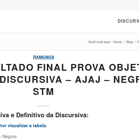
DISCURS
Você está aqui:
Home
/
Blog
/
R
RANKINGS
LTADO FINAL PROVA OBJET
 DISCURSIVA – AJAJ – NEG
STM
va e Definitivo da Discursiva:
or visualizar a tabela.
 – Negros