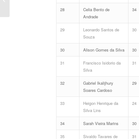
AJAA...
28
Celia Bento de
34
Andrade
29
Leonardo Santos de
30
Souza
30
Alison Gomes da Silva
30
31
Francisco Isidorio da
31
Silva
32
Gabriel Ikalijhury
29
Soares Cardoso
33
Heigon Henrique da
24
Silva Lins
34
Sarah Vieira Marins
30
35
Sivaldo Tavares de
31