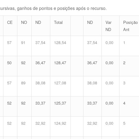
cursivas, ganhos de pontos e posições após o recurso.
CE
NO
ND
Total
ND
Var
Posição
ND
Ant
57
91
37,54
128,54
37,54
0,00
1
50
92
36,47
128,47
36,47
0,00
2
57
89
38,08
127,08
38,08
0,00
3
52
92
33,37
125,37
33,37
0,00
4
52
92
32,92
124,92
32,92
0,00
5