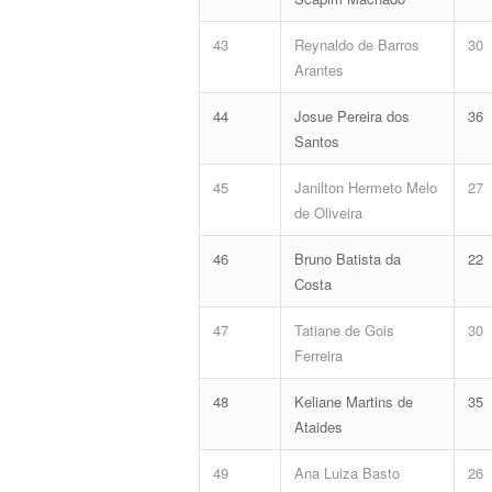
43
Reynaldo de Barros
30
Arantes
44
Josue Pereira dos
36
Santos
45
Janilton Hermeto Melo
27
de Oliveira
46
Bruno Batista da
22
Costa
47
Tatiane de Gois
30
Ferreira
48
Keliane Martins de
35
Ataides
49
Ana Luiza Basto
26