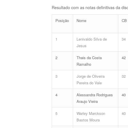
Resultado com as notas definitivas da dis
Posição
Nome
CB
1
Lenivaldo Silva de
34
Jesus
2
Thais da Costa
42
Ramalho
3
Jorge de Oliveira
32
Pereira do Vale
4
Alessandra Rodrigues
40
Araujo Vieira
5
Warley Marckson
40
Bastos Moura