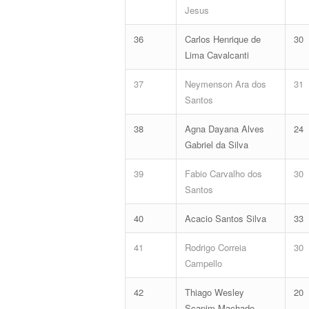
Jesus
36
Carlos Henrique de
30
Lima Cavalcanti
37
Neymenson Ara dos
31
Santos
38
Agna Dayana Alves
24
Gabriel da Silva
39
Fabio Carvalho dos
30
Santos
40
Acacio Santos Silva
33
41
Rodrigo Correia
30
Campello
42
Thiago Wesley
20
Scapim Machado