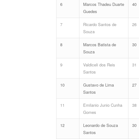
6
Marcos Thadeu Duarte
40
Guedes
7
Ricardo Santos de
26
Souza
8
Marcos Batista de
30
Souza
9
Valdiceli dos Reis
31
Santos
10
Gustavo de Lima
27
Santos
11
Emilanio Junio Cunha
38
Gomes
12
Leonardo de Souza
30
Santos