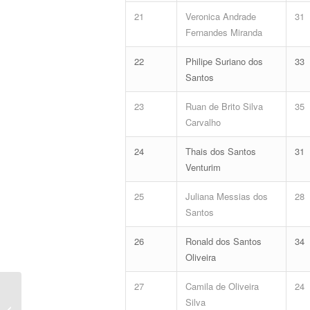
21
Veronica Andrade
31
Fernandes Miranda
22
Philipe Suriano dos
33
Santos
23
Ruan de Brito Silva
35
Carvalho
24
Thais dos Santos
31
Venturim
25
Juliana Messias dos
28
Santos
26
Ronald dos Santos
34
Oliveira
27
Camila de Oliveira
24
Ranking: Resultado Final Prova
Silva
Objetiva e Definitiva da Discursiva –