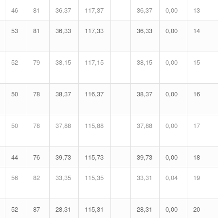
46
81
36,37
117,37
36,37
0,00
13
53
81
36,33
117,33
36,33
0,00
14
52
79
38,15
117,15
38,15
0,00
15
50
78
38,37
116,37
38,37
0,00
16
50
78
37,88
115,88
37,88
0,00
17
44
76
39,73
115,73
39,73
0,00
18
56
82
33,35
115,35
33,31
0,04
19
52
87
28,31
115,31
28,31
0,00
20