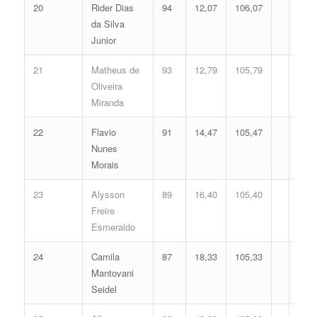
20
Rider Dias
94
12,07
106,07
da Silva
Junior
21
Matheus de
93
12,79
105,79
Oliveira
Miranda
22
Flavio
91
14,47
105,47
Nunes
Morais
23
Alysson
89
16,40
105,40
Freire
Esmeraldo
24
Camila
87
18,33
105,33
Mantovani
Seidel