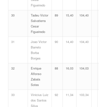
Figueiredo
30
Tadeu Victor
89
15,40
104,40
Salvatierra
Cesar
Figueiredo
31
Joao Victor
90
14,40
104,40
Barreto
Borba
Borges
32
Enrique
88
16,03
104,03
Alfonso
Zabala
Sotes
33
Vinicius Luiz
92
11,34
103,34
dos Santos
Silva