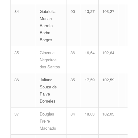
34
Gabriella
90
13,27
103,27
Monah
Barreto
Borba
Borges
35
Giovane
86
16,64
102,64
Negreiros
dos Santos
36
Juliana
85
17,59
102,59
Souza de
Paiva
Dorneles
37
Douglas
84
18,03
102,03
Freire
Machado