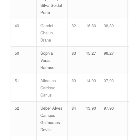
Silva Seidel
Porto
49
Gabriel
82
16,80
98,80
Chalub
Brana
50
Sophia
83
15,27
98,27
Veras
Barroso
51
Alicarlos
83
14,93
97,93
Cardoso
Carius
52
Ueber Alves
84
13,90
97,90
Campos
Guimaraes
Davila