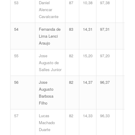
53
Daniel
87
10,38
97,38
Alencar
Cavalcante
54
Fernanda de
83
14,31
97,31
Lima Lenci
Araujo
55
Jose
82
15,20
97,20
Augusto de
Salles Junior
56
Jose
82
14,37
96,37
Augusto
Barbosa
Filho
57
Lucas
82
14,33
96,33
Machado
Duarte