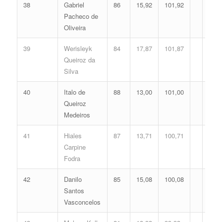
38
Gabriel
86
15,92
101,92
Pacheco de
Oliveira
39
Werisleyk
84
17,87
101,87
Queiroz da
Silva
40
Italo de
88
13,00
101,00
Queiroz
Medeiros
41
Hiales
87
13,71
100,71
Carpine
Fodra
42
Danilo
85
15,08
100,08
Santos
Vasconcelos