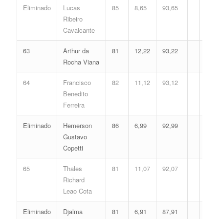
Eliminado
Lucas
85
8,65
93,65
Ribeiro
Cavalcante
63
Arthur da
81
12,22
93,22
Rocha Viana
64
Francisco
82
11,12
93,12
Benedito
Ferreira
Eliminado
Hemerson
86
6,99
92,99
Gustavo
Copetti
65
Thales
81
11,07
92,07
Richard
Leao Cota
Eliminado
Djalma
81
6,91
87,91