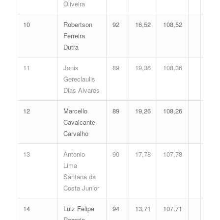
Oliveira
10
Robertson
92
16,52
108,52
Ferreira
Dutra
11
Jonis
89
19,36
108,36
Gereclaulis
Dias Alvares
12
Marcello
89
19,26
108,26
Cavalcante
Carvalho
13
Antonio
90
17,78
107,78
Lima
Santana da
Costa Junior
14
Luiz Felipe
94
13,71
107,71
Rogerio