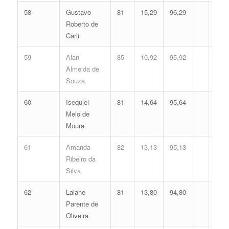
58
Gustavo
81
15,29
96,29
Roberto de
Carli
59
Alan
85
10,92
95,92
Almeida de
Souza
60
Isequiel
81
14,64
95,64
Melo de
Moura
61
Amanda
82
13,13
95,13
Ribeiro da
Silva
62
Laiane
81
13,80
94,80
Parente de
Oliveira