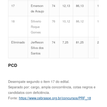
17
Emerson
74
12,13
86,13
19
de Araujo
18
Silverio
76
10,12
86,12
18
Roque
Gomes
Eliminado
Jerffeson
74
7,25
81,25
20
Silva dos
Santos
PCD
Desempate segundo o item 17 do edital.
Separado por: cargo, ampla concorrência, cotas negros e
candidatos com deficiência.
Fonte:
https://www.cebraspe.org.br/concursos/PRF_18