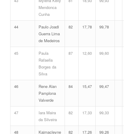
43
Mylena Kelly
81
18,93
99,93
Mendonca
Cunha
44
Paulo Joadi
82
17,78
99,78
Guerra Lima
de Medeiros
45
Paula
87
12,60
99,60
Rafaella
Borges da
Silva
46
Rene Alan
84
15,47
99,47
Pamplona
Valverde
47
Iara Maira
82
17,33
99,33
da Silveira
48
Kajmacleyne
82
17,26
99,26