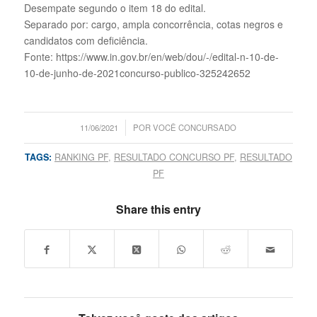
Desempate segundo o item 18 do edital.
Separado por: cargo, ampla concorrência, cotas negros e
candidatos com deficiência.
Fonte: https://www.in.gov.br/en/web/dou/-/edital-n-10-de-
10-de-junho-de-2021concurso-publico-325242652
/
11/06/2021
POR
VOCÊ CONCURSADO
TAGS:
RANKING PF
,
RESULTADO CONCURSO PF
,
RESULTADO
PF
Share this entry