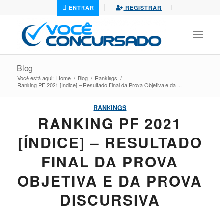
ENTRAR
REGISTRAR
Blog
Você está aqui:
Home
/
Blog
/
Rankings
/
Ranking PF 2021 [Índice] – Resultado Final da Prova Objetiva e da ...
RANKINGS
RANKING PF 2021
[ÍNDICE] – RESULTADO
FINAL DA PROVA
OBJETIVA E DA PROVA
DISCURSIVA