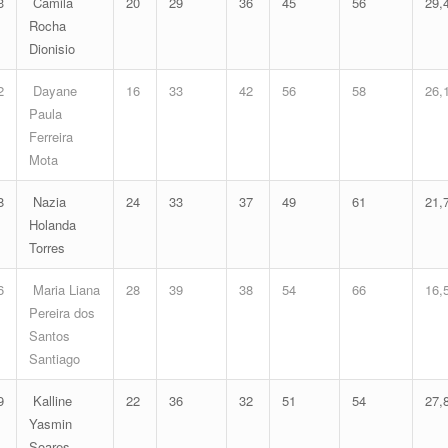
3
Camila
20
29
36
45
56
29,
Rocha
Dionisio
2
Dayane
16
33
42
56
58
26,
Paula
Ferreira
Mota
8
Nazia
24
33
37
49
61
21,
Holanda
Torres
6
Maria Liana
28
39
38
54
66
16,
Pereira dos
Santos
Santiago
9
Kalline
22
36
32
51
54
27,
Yasmin
Soares