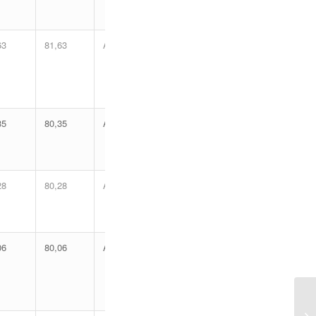
63
81,63
Aprovado
35
80,35
Aprovado
28
80,28
Aprovado
06
80,06
Aprovado