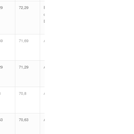
29
72,29
Eliminado
da
Discursiva
69
71,69
Aprovado
29
71,29
Aprovado
8
70,8
Aprovado
63
70,63
Aprovado