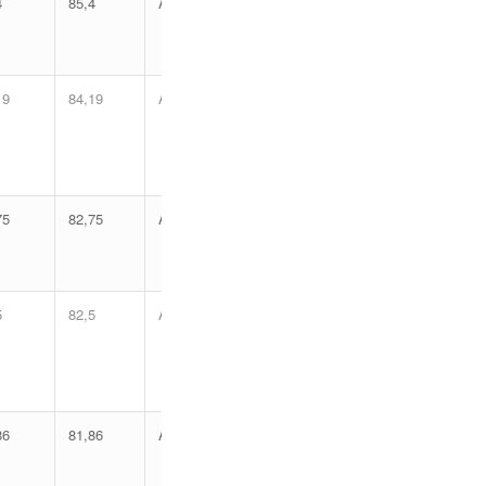
4
85,4
Aprovado
19
84,19
Aprovado
75
82,75
Aprovado
5
82,5
Aprovado
86
81,86
Aprovado