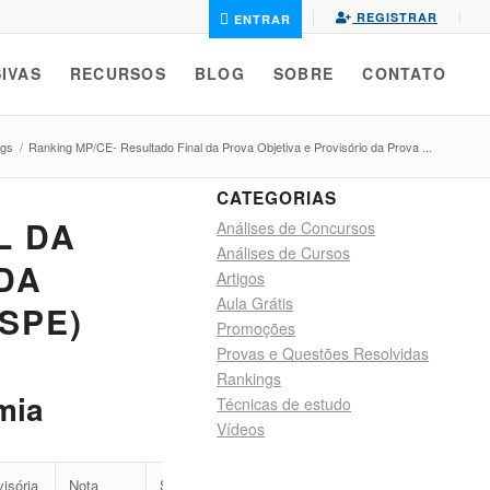
REGISTRAR
ENTRAR
IVAS
RECURSOS
BLOG
SOBRE
CONTATO
ngs
/
Ranking MP/CE- Resultado Final da Prova Objetiva e Provisório da Prova ...
CATEGORIAS
L DA
Análises de Concursos
Análises de Cursos
DA
Artigos
Aula Grátis
SPE)
Promoções
Provas e Questões Resolvidas
Rankings
mia
Técnicas de estudo
Vídeos
visória
Nota
Situação