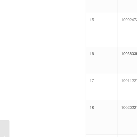
15
1000247
16
1003833
17
1001122
18
1002022
Ranking MP/CE-
Resultado Final da