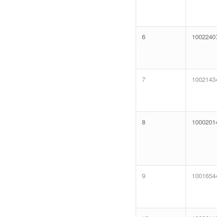
6
1002240
7
1002143
8
1000201
9
1001654