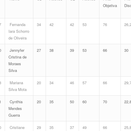
Objetiva
Dis
7
Fernanda
34
42
42
53
76
26,
Iara Schorro
de Oliveira
0
Jennyfer
27
38
39
53
66
30
Cristina de
Moraes
Silva
3
Mariana
20
34
46
57
66
29,
Silva Mota
1
Cynthia
20
35
50
60
70
22,
Mendes
Guerra
0
Cristiane
29
35
37
49
66
25,