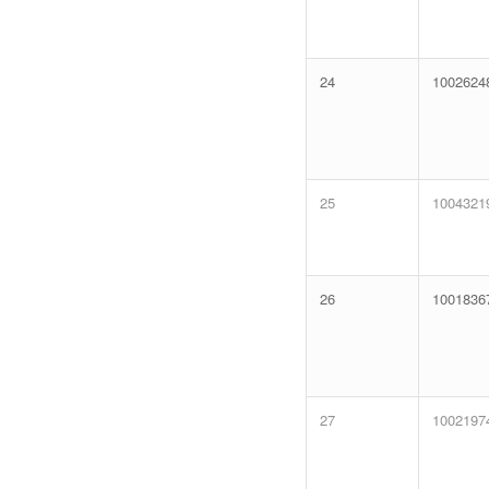
24
1002624
25
1004321
26
1001836
27
1002197