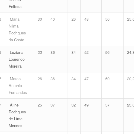
Feitosa
3
Maria
30
40
26
48
56
25,
Nilma
Rodrigues
da Costa
5
Luziana
22
36
34
52
56
24,
Lourenco
Moreira
7
Marco
26
36
34
47
60
20,
Antonio
Fernandes
7
Aline
25
37
32
49
57
23,
Rodrigues
de Lima
Mendes