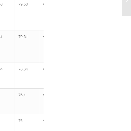
53
79,53
Aprovado
31
79,31
Aprovado
64
76,64
Aprovado
1
76,1
Aprovado
76
Aprovado