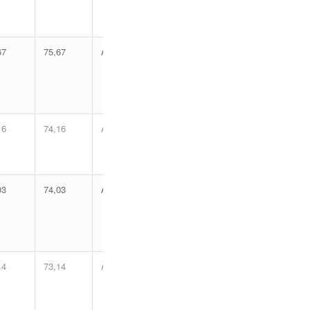
67
75,67
Aprovado
16
74,16
Aprovado
03
74,03
Aprovado
14
73,14
Aprovado