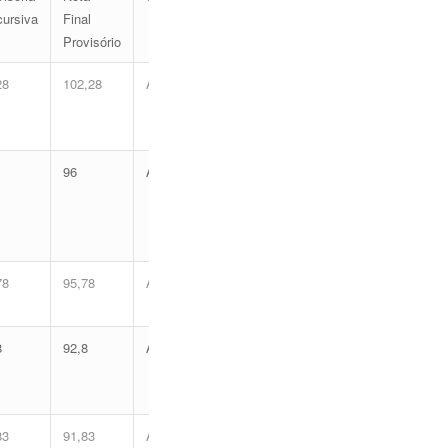
cursiva
Final
Provisório
28
102,28
Aprovado
96
Aprovado
78
95,78
Aprovado
8
92,8
Aprovado
83
91,83
Aprovado