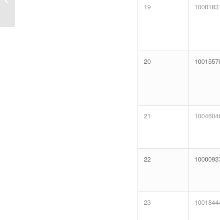
Prova Objetiva e
19
1000183
Provisório da Prova
Discursiva...
20
1001557
21
1004604
22
1000093
23
1001844