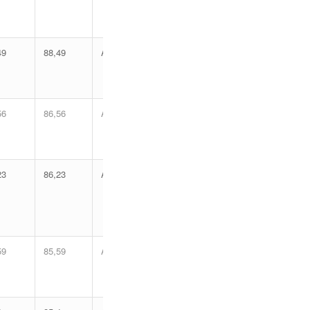
49
88,49
Aprovado
56
86,56
Aprovado
23
86,23
Aprovado
59
85,59
Aprovado