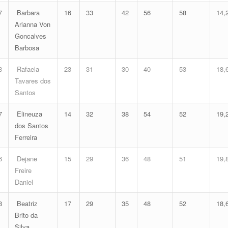
7
Barbara
16
33
42
56
58
14,
Arianna Von
Goncalves
Barbosa
3
Rafaela
23
31
30
40
53
18,
Tavares dos
Santos
7
Elineuza
14
32
38
54
52
19,
dos Santos
Ferreira
6
Dejane
15
29
36
48
51
19,
Freire
Daniel
8
Beatriz
17
29
35
48
52
18,
Brito da
Silva