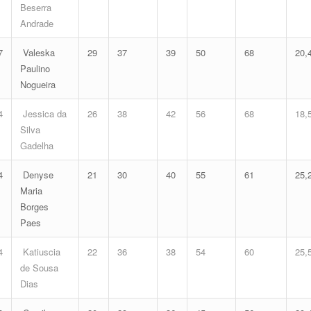
Beserra
Andrade
7
Valeska
29
37
39
50
68
20,
Paulino
Nogueira
4
Jessica da
26
38
42
56
68
18,
Silva
Gadelha
4
Denyse
21
30
40
55
61
25,
Maria
Borges
Paes
4
Katiuscia
22
36
38
54
60
25,
de Sousa
Dias