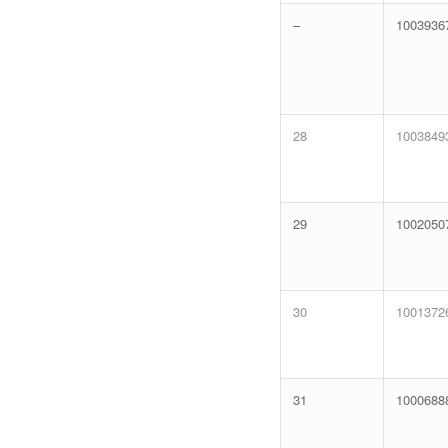
–
1003936
28
1003849
29
1002050
30
1001372
31
1000688