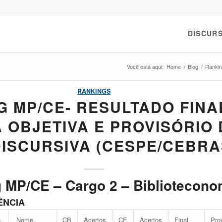
DISCURS
Você está aqui:
Home
/
Blog
/
Ranki
RANKINGS
G MP/CE- RESULTADO FINA
 OBJETIVA E PROVISÓRIO 
ISCURSIVA (CESPE/CEBRA
 MP/CE – Cargo 2 – Bibliotecono
ÊNCIA
o
Nome
CB
Acertos
CE
Acertos
Final
Pro