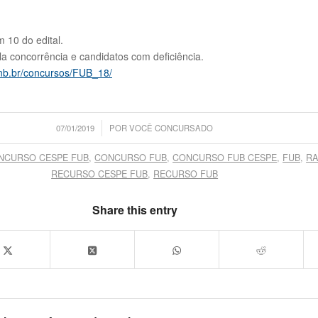
 10 do edital.
a concorrência e candidatos com deficiência.
unb.br/concursos/FUB_18/
/
07/01/2019
POR
VOCÊ CONCURSADO
NCURSO CESPE FUB
,
CONCURSO FUB
,
CONCURSO FUB CESPE
,
FUB
,
RA
RECURSO CESPE FUB
,
RECURSO FUB
Share this entry