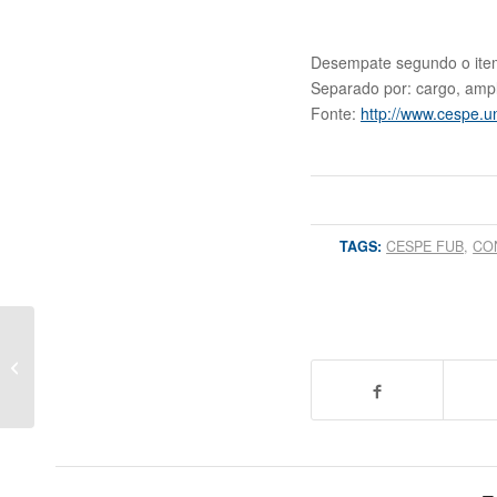
Desempate segundo o item
Separado por: cargo, ampl
Fonte:
http://www.cespe.
TAGS:
CESPE FUB
,
CO
Temas Inéditos para a
prova discursiva da
PRF 2018/2019