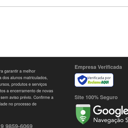
Empresa Verificada
a garantir a melhor
a dos alunos matriculados,
Verificada por
ursos, produtos e serviços
itos a encerramento de novas
Site 100% Seguro
 sem aviso prévio. Confirme a
idade no processo de
 9 9859-6069