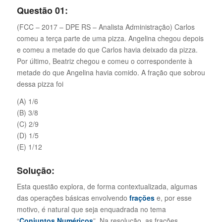
Questão 01:
(FCC – 2017 – DPE RS – Analista Administração) Carlos
comeu a terça parte de uma pizza. Angelina chegou depois
e comeu a metade do que Carlos havia deixado da pizza.
Por último, Beatriz chegou e comeu o correspondente à
metade do que Angelina havia comido. A fração que sobrou
dessa pizza foi
(A) 1/6
(B) 3/8
(C) 2/9
(D) 1/5
(E) 1/12
Solução:
Esta questão explora, de forma contextualizada, algumas
das operações básicas envolvendo
frações
e, por esse
motivo, é natural que seja enquadrada no tema
“
Conjuntos Numéricos
”. Na resolução, as frações