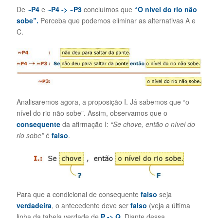
De
~P4
e
~P4 ->
~P3
concluímos que
“O nível do rio não
sobe”.
Perceba que podemos eliminar as alternativas A e
C.
Analisaremos agora, a proposição I. Já sabemos que “o
nível do rio não sobe”. Assim, observamos que o
consequente
da afirmação I:
“Se chove, então o nível do
rio sobe”
é
falso
.
Para que a condicional de consequente
falso
seja
verdadeira
, o antecedente deve ser
falso
(veja a última
linha da tabela verdade de
P
->
Q
. Diante dessa