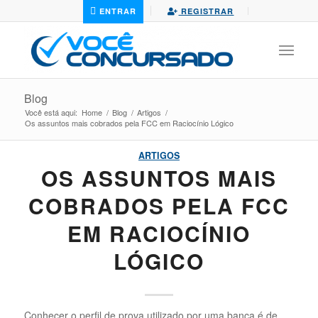
ENTRAR
REGISTRAR
Blog
Você está aqui:
Home
/
Blog
/
Artigos
/
Os assuntos mais cobrados pela FCC em Raciocínio Lógico
ARTIGOS
OS ASSUNTOS MAIS
COBRADOS PELA FCC
EM RACIOCÍNIO
LÓGICO
Conhecer o perfil de prova utilizado por uma banca é de