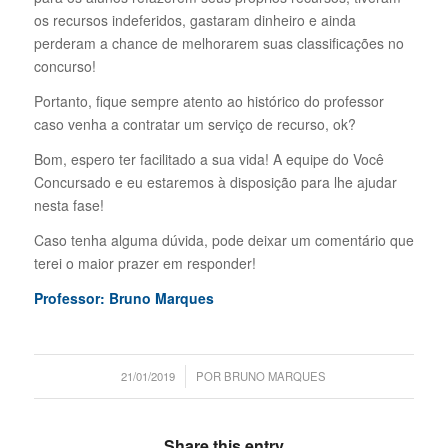
os recursos indeferidos, gastaram dinheiro e ainda
perderam a chance de melhorarem suas classificações no
concurso!
Portanto, fique sempre atento ao histórico do professor
caso venha a contratar um serviço de recurso, ok?
Bom, espero ter facilitado a sua vida! A equipe do Você
Concursado e eu estaremos à disposição para lhe ajudar
nesta fase!
Caso tenha alguma dúvida, pode deixar um comentário que
terei o maior prazer em responder!
Professor: Bruno Marques
/
21/01/2019
POR
BRUNO MARQUES
Share this entry